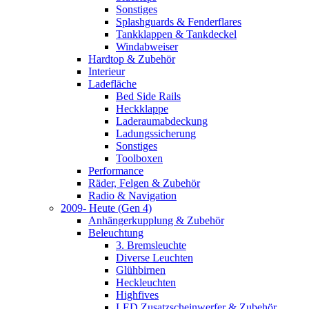
Sonstiges
Splashguards & Fenderflares
Tankklappen & Tankdeckel
Windabweiser
Hardtop & Zubehör
Interieur
Ladefläche
Bed Side Rails
Heckklappe
Laderaumabdeckung
Ladungssicherung
Sonstiges
Toolboxen
Performance
Räder, Felgen & Zubehör
Radio & Navigation
2009- Heute (Gen 4)
Anhängerkupplung & Zubehör
Beleuchtung
3. Bremsleuchte
Diverse Leuchten
Glühbirnen
Heckleuchten
Highfives
LED Zusatzscheinwerfer & Zubehör