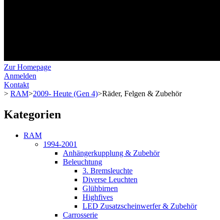
Zur Homepage
Anmelden
Kontakt
>
RAM
>
2009- Heute (Gen 4)
>
Räder, Felgen & Zubehör
Kategorien
RAM
1994-2001
Anhängerkupplung & Zubehör
Beleuchtung
3. Bremsleuchte
Diverse Leuchten
Glühbirnen
Highfives
LED Zusatzscheinwerfer & Zubehör
Carrosserie