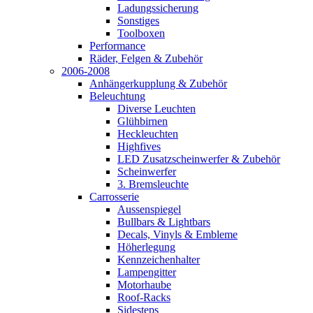
Ladungssicherung
Sonstiges
Toolboxen
Performance
Räder, Felgen & Zubehör
2006-2008
Anhängerkupplung & Zubehör
Beleuchtung
Diverse Leuchten
Glühbirnen
Heckleuchten
Highfives
LED Zusatzscheinwerfer & Zubehör
Scheinwerfer
3. Bremsleuchte
Carrosserie
Aussenspiegel
Bullbars & Lightbars
Decals, Vinyls & Embleme
Höherlegung
Kennzeichenhalter
Lampengitter
Motorhaube
Roof-Racks
Sidesteps