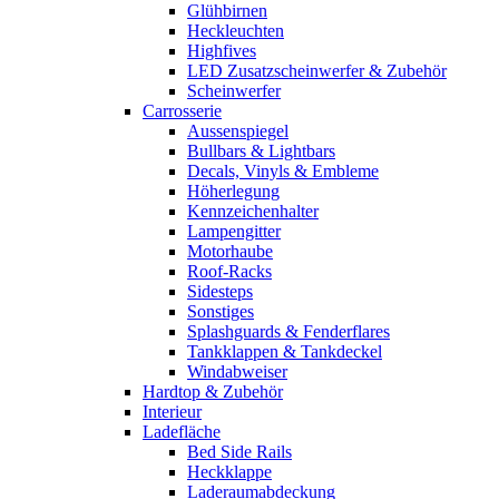
Glühbirnen
Heckleuchten
Highfives
LED Zusatzscheinwerfer & Zubehör
Scheinwerfer
Carrosserie
Aussenspiegel
Bullbars & Lightbars
Decals, Vinyls & Embleme
Höherlegung
Kennzeichenhalter
Lampengitter
Motorhaube
Roof-Racks
Sidesteps
Sonstiges
Splashguards & Fenderflares
Tankklappen & Tankdeckel
Windabweiser
Hardtop & Zubehör
Interieur
Ladefläche
Bed Side Rails
Heckklappe
Laderaumabdeckung