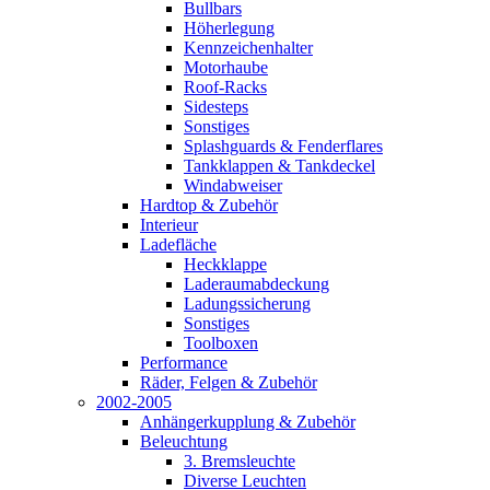
Bullbars
Höherlegung
Kennzeichenhalter
Motorhaube
Roof-Racks
Sidesteps
Sonstiges
Splashguards & Fenderflares
Tankklappen & Tankdeckel
Windabweiser
Hardtop & Zubehör
Interieur
Ladefläche
Heckklappe
Laderaumabdeckung
Ladungssicherung
Sonstiges
Toolboxen
Performance
Räder, Felgen & Zubehör
2002-2005
Anhängerkupplung & Zubehör
Beleuchtung
3. Bremsleuchte
Diverse Leuchten