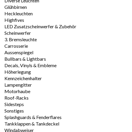
Diverse Leuchten
Glühbirnen
Heckleuchten
Highfives
LED Zusatzscheinwerfer & Zubehör
Scheinwerfer
3. Bremsleuchte
Carrosserie
Aussenspiegel
Bullbars & Lightbars
Decals, Vinyls & Embleme
Höherlegung
Kennzeichenhalter
Lampengitter
Motorhaube
Roof-Racks
Sidesteps
Sonstiges
Splashguards & Fenderflares
Tankklappen & Tankdeckel
Windabweiser