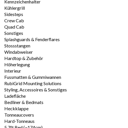
Kennzeichenhalter
Kühlergrill
Sidesteps
Crew Cab
Quad Cab
Sonstiges
Splashguards & Fenderflares
Stossstangen
Windabweiser
Hardtop & Zubehör
Höherlegung
Interieur
Fussmatten & Gummiwannen
RubiGrid Mounting Solutions
Styling, Accessoires & Sonstiges
Ladefläche
Bedliner & Bedmats
Heckklappe
Tonneaucovers
Hard-Tonneaus
5.7ft Bed (~174cm)