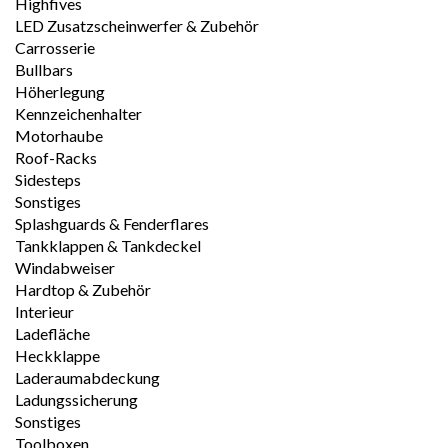
Highfives
LED Zusatzscheinwerfer & Zubehör
Carrosserie
Bullbars
Höherlegung
Kennzeichenhalter
Motorhaube
Roof-Racks
Sidesteps
Sonstiges
Splashguards & Fenderflares
Tankklappen & Tankdeckel
Windabweiser
Hardtop & Zubehör
Interieur
Ladefläche
Heckklappe
Laderaumabdeckung
Ladungssicherung
Sonstiges
Toolboxen