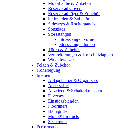
Motorhaube & Zubehör
Reserverad Covers
Reserveradträger & Zubehör
Seilwinden & Zubehör
Sidesteps & Rockerpanels
Sonstiges
Stossstangen
Stossstangen vorne
Stossstangen hinten
Türen & Zubehör
Verbreiterungen & Kotschutzlappen
Windabweiser
Felgen & Zubehör
Höherlegung
Interieur
Ablagefächer & Organizers
Accessoires
Anzeigen & Schalterkonsolen
Diverses
Einstiegsblenden
Floorliners
Haltegriffe
Molle® Products
Seatcovers
Performance