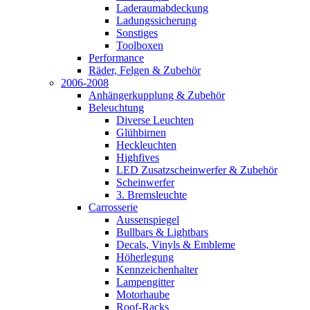
Laderaumabdeckung
Ladungssicherung
Sonstiges
Toolboxen
Performance
Räder, Felgen & Zubehör
2006-2008
Anhängerkupplung & Zubehör
Beleuchtung
Diverse Leuchten
Glühbirnen
Heckleuchten
Highfives
LED Zusatzscheinwerfer & Zubehör
Scheinwerfer
3. Bremsleuchte
Carrosserie
Aussenspiegel
Bullbars & Lightbars
Decals, Vinyls & Embleme
Höherlegung
Kennzeichenhalter
Lampengitter
Motorhaube
Roof-Racks