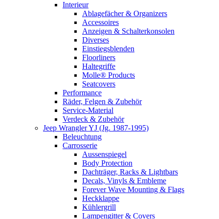
Interieur
Ablagefächer & Organizers
Accessoires
Anzeigen & Schalterkonsolen
Diverses
Einstiegsblenden
Floorliners
Haltegriffe
Molle® Products
Seatcovers
Performance
Räder, Felgen & Zubehör
Service-Material
Verdeck & Zubehör
Jeep Wrangler YJ (Jg. 1987-1995)
Beleuchtung
Carrosserie
Aussenspiegel
Body Protection
Dachträger, Racks & Lightbars
Decals, Vinyls & Embleme
Forever Wave Mounting & Flags
Heckklappe
Kühlergrill
Lampengitter & Covers