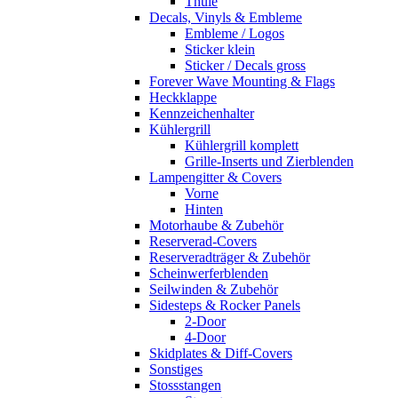
Thule
Decals, Vinyls & Embleme
Embleme / Logos
Sticker klein
Sticker / Decals gross
Forever Wave Mounting & Flags
Heckklappe
Kennzeichenhalter
Kühlergrill
Kühlergrill komplett
Grille-Inserts und Zierblenden
Lampengitter & Covers
Vorne
Hinten
Motorhaube & Zubehör
Reserverad-Covers
Reserveradträger & Zubehör
Scheinwerferblenden
Seilwinden & Zubehör
Sidesteps & Rocker Panels
2-Door
4-Door
Skidplates & Diff-Covers
Sonstiges
Stossstangen