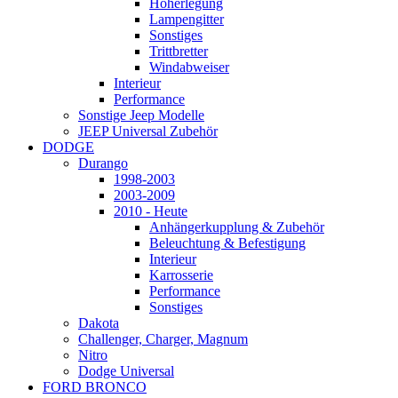
Höherlegung
Lampengitter
Sonstiges
Trittbretter
Windabweiser
Interieur
Performance
Sonstige Jeep Modelle
JEEP Universal Zubehör
DODGE
Durango
1998-2003
2003-2009
2010 - Heute
Anhängerkupplung & Zubehör
Beleuchtung & Befestigung
Interieur
Karrosserie
Performance
Sonstiges
Dakota
Challenger, Charger, Magnum
Nitro
Dodge Universal
FORD BRONCO