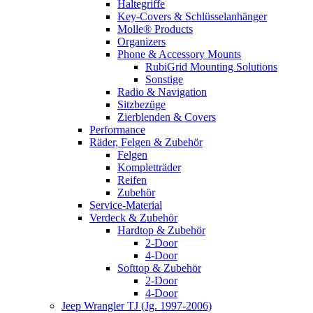
Haltegriffe
Key-Covers & Schlüsselanhänger
Molle® Products
Organizers
Phone & Accessory Mounts
RubiGrid Mounting Solutions
Sonstige
Radio & Navigation
Sitzbezüge
Zierblenden & Covers
Performance
Räder, Felgen & Zubehör
Felgen
Kompletträder
Reifen
Zubehör
Service-Material
Verdeck & Zubehör
Hardtop & Zubehör
2-Door
4-Door
Softtop & Zubehör
2-Door
4-Door
Jeep Wrangler TJ (Jg. 1997-2006)