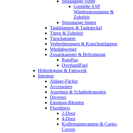
Stossstange vorne
Geprüfte ASP
Windenstossstange &
Zubehör
Stossstange hinten
Tankklappen & Tankdeckel
Türen & Zubehör
Türscharniere
Verbreiterungen & Kotschutzlappen
Windabweiser
Zusatzkanister & Befestigung
RotoPax
OverlandFuel
Höherlegung & Fahrwerk
Interieur
Ablage-Fächer
Accessoires
Anzeigen & Schalterkonsolen
Diverses
Einstiegs-Blenden
Floorliners
2-Door
4-Door
Kofferraumwannen & Cargo-
Covers