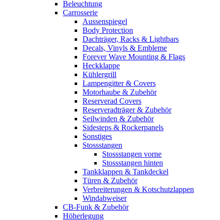
Beleuchtung
Carrosserie
Aussenspiegel
Body Protection
Dachträger, Racks & Lightbars
Decals, Vinyls & Embleme
Forever Wave Mounting & Flags
Heckklappe
Kühlergrill
Lampengitter & Covers
Motorhaube & Zubehör
Reserverad Covers
Reserveradträger & Zubehör
Seilwinden & Zubehör
Sidesteps & Rockerpanels
Sonstiges
Stossstangen
Stossstangen vorne
Stossstangen hinten
Tankklappen & Tankdeckel
Türen & Zubehör
Verbreiterungen & Kotschutzlappen
Windabweiser
CB-Funk & Zubehör
Höherlegung