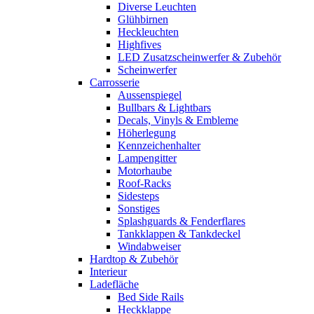
Diverse Leuchten
Glühbirnen
Heckleuchten
Highfives
LED Zusatzscheinwerfer & Zubehör
Scheinwerfer
Carrosserie
Aussenspiegel
Bullbars & Lightbars
Decals, Vinyls & Embleme
Höherlegung
Kennzeichenhalter
Lampengitter
Motorhaube
Roof-Racks
Sidesteps
Sonstiges
Splashguards & Fenderflares
Tankklappen & Tankdeckel
Windabweiser
Hardtop & Zubehör
Interieur
Ladefläche
Bed Side Rails
Heckklappe