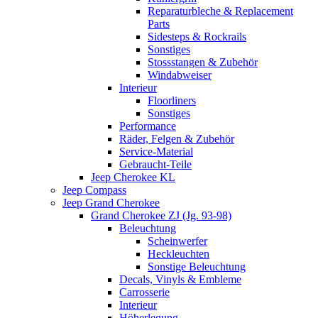
Reparaturbleche & Replacement
Parts
Sidesteps & Rockrails
Sonstiges
Stossstangen & Zubehör
Windabweiser
Interieur
Floorliners
Sonstiges
Performance
Räder, Felgen & Zubehör
Service-Material
Gebraucht-Teile
Jeep Cherokee KL
Jeep Compass
Jeep Grand Cherokee
Grand Cherokee ZJ (Jg. 93-98)
Beleuchtung
Scheinwerfer
Heckleuchten
Sonstige Beleuchtung
Decals, Vinyls & Embleme
Carrosserie
Interieur
Höherlegung