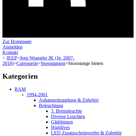
Zur Homepage
Anmelden
Kontakt
>
JEEP
>
Jeep Wrangler JK (Jg. 2007-
2018)
>
Carrosserie
>
Stossstangen
>
Stossstange hinten
Kategorien
RAM
1994-2001
Anhängerkupplung & Zubehör
Beleuchtung
3. Bremsleuchte
Diverse Leuchten
Glühbirnen
Highfives
LED Zusatzscheinwerfer & Zubehör