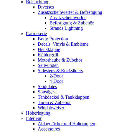
Beleuchtung
Diverses
Zusatzscheinwerfer & Befestigung
Zusatzscheinwerfer
Befestigung & Zubehör
Strands Lightning
Carrosserie
Body Protection
Decals, Vinyls & Embleme
Heckklappe
Kühlergrill
Motorhaube & Zubehör
Seilwinden
Sidesteps & Rocksliders
2-Door
4-Door
Skidplates
Sonstiges
Tankdeckel & Tankklappen
Türen & Zubehör
Windabweiser
Höherlegung
Interieur
Ablagefächer und Halterungen
Accessoires