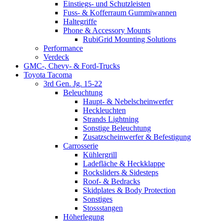
Einstiegs- und Schutzleisten
Fuss- & Kofferraum Gummiwannen
Haltegriffe
Phone & Accessory Mounts
RubiGrid Mounting Solutions
Performance
Verdeck
GMC-, Chevy- & Ford-Trucks
Toyota Tacoma
3rd Gen. Jg. 15-22
Beleuchtung
Haupt- & Nebelscheinwerfer
Heckleuchten
Strands Lightning
Sonstige Beleuchtung
Zusatzscheinwerfer & Befestigung
Carrosserie
Kühlergrill
Ladefläche & Heckklappe
Rocksliders & Sidesteps
Roof- & Bedracks
Skidplates & Body Protection
Sonstiges
Stossstangen
Höherlegung