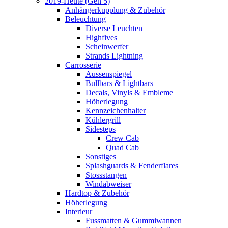
2019-Heute (Gen 5)
Anhängerkupplung & Zubehör
Beleuchtung
Diverse Leuchten
Highfives
Scheinwerfer
Strands Lightning
Carrosserie
Aussenspiegel
Bullbars & Lightbars
Decals, Vinyls & Embleme
Höherlegung
Kennzeichenhalter
Kühlergrill
Sidesteps
Crew Cab
Quad Cab
Sonstiges
Splashguards & Fenderflares
Stossstangen
Windabweiser
Hardtop & Zubehör
Höherlegung
Interieur
Fussmatten & Gummiwannen