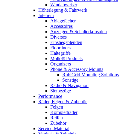
Windabweiser
Höherlegung & Fahrwerk
Interieur
Ablagefächer
Accessoires
Anzeigen & Schalterkonsolen
Diverses
Einstiegsblenden
Floorliners
Haltegriffe
Molle® Products
Organizers
Phone & Accessory Mounts
RubiGrid Mounting Solutions
Sonstige
Radio & Navigation
Sitzbezüge
Performance
Räder, Felgen & Zubehör
Felgen
Kompletträder
Reifen
Zubehör
Service-Material
Verdeck & Zubehör