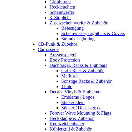
Glühbirnen
Heckleuchten
Scheinwerfer
3. Stoplicht
Zusatzscheinwerfer & Zubehör
Befestigung
Scheinwerfer, Lightbars & Covers
Strands Lightning
CB-Funk & Zubehör
Carrosserie
Aussenspiegel
Body Protection
Dachträger, Racks & Lightbars
Gobi-Rack & Zubehör
Markisen
Sonstige Racks & Zubehör
Thule
Decals, Vinyls & Embleme
Embleme / Logos
Sticker klein
Sticker / Decals gross
Forever Wave Mounting & Flags
Heckklappe & Zubehör
Kennzeichenhalter
Kühlergrill & Zubehör