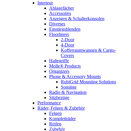
Interieur
Ablagefächer
Accessoires
Anzeigen & Schalterkonsolen
Diverses
Einstiegsblenden
Floorliners
2-Door
4-Door
Kofferraumwannen & Cargo-
Covers
Haltegriffe
Molle® Products
Organizers
Phone & Accessory Mounts
RubiGrid Mounting Solutions
Sonstige
Radio & Navigation
Sitzbezüge
Performance
Räder, Felgen & Zubehör
Felgen
Kompletträder
Reifen
Zubehör