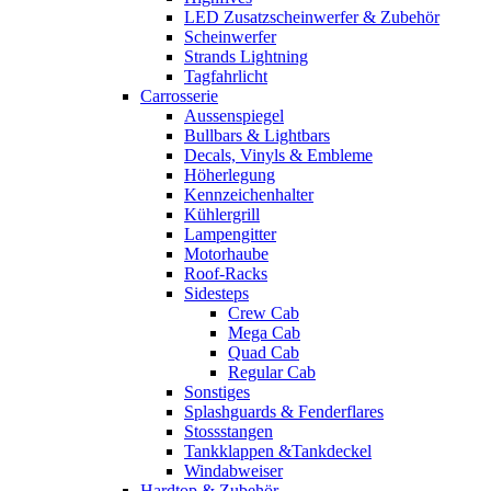
LED Zusatzscheinwerfer & Zubehör
Scheinwerfer
Strands Lightning
Tagfahrlicht
Carrosserie
Aussenspiegel
Bullbars & Lightbars
Decals, Vinyls & Embleme
Höherlegung
Kennzeichenhalter
Kühlergrill
Lampengitter
Motorhaube
Roof-Racks
Sidesteps
Crew Cab
Mega Cab
Quad Cab
Regular Cab
Sonstiges
Splashguards & Fenderflares
Stossstangen
Tankklappen &Tankdeckel
Windabweiser
Hardtop & Zubehör