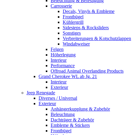
Beleuchtung & Befestigung
Carrosserie
Decals, Vinyls & Embleme
Frontbügel
Kühlergrill
Sidesteps & Rocksliders
Sonstiges
Verbreiterungen & Kotschutzlappen
Windabweiser
Felgen
Höherlegung
Interieur
Performance
Offroad Animal Overlanding Products
Grand Cherokee WL ab Jg. 21
Interieur
Exterieur
Jeep Renegade
Diverses / Universal
Exterieur
Anhängerkupplung & Zubehör
Beleuchtung
Dachträger & Zubehör
Embleme & Stickers
Frontbügel