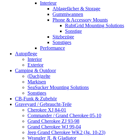
Interieur
Ablagefächer & Storage
Gummiwannen
Phone & Accessory Mounts
RubiGrid Mounting Solutions
Sonstige
Sitzbezüge
Sonstiges
Performance
Autopflege
Interior
Exterior
Camping & Outdoor
(Dach)zelte
Markisen
SeaSucker Mounting Solutions
Sonstiges
CB-Funk & Zubehör
Graveyard / Gebraucht-Teile
Cherokee XJ 84-01
Commander / Grand Cherokee 05-10
Grand Cherokee ZJ 93-98
Grand Cherokee WJ 99-04
Jeep Grand Cherokee WK2 (Jg. 10-23)
Wrangler JL & Gladiator