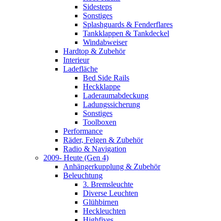
Sidesteps
Sonstiges
Splashguards & Fenderflares
Tankklappen & Tankdeckel
Windabweiser
Hardtop & Zubehör
Interieur
Ladefläche
Bed Side Rails
Heckklappe
Laderaumabdeckung
Ladungssicherung
Sonstiges
Toolboxen
Performance
Räder, Felgen & Zubehör
Radio & Navigation
2009- Heute (Gen 4)
Anhängerkupplung & Zubehör
Beleuchtung
3. Bremsleuchte
Diverse Leuchten
Glühbirnen
Heckleuchten
Highfives