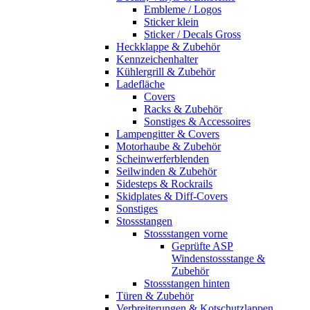
Embleme / Logos
Sticker klein
Sticker / Decals Gross
Heckklappe & Zubehör
Kennzeichenhalter
Kühlergrill & Zubehör
Ladefläche
Covers
Racks & Zubehör
Sonstiges & Accessoires
Lampengitter & Covers
Motorhaube & Zubehör
Scheinwerferblenden
Seilwinden & Zubehör
Sidesteps & Rockrails
Skidplates & Diff-Covers
Sonstiges
Stossstangen
Stossstangen vorne
Geprüfte ASP
Windenstossstange &
Zubehör
Stossstangen hinten
Türen & Zubehör
Verbreiterungen & Kotschutzlappen