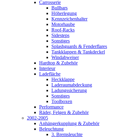
Carrosserie
Bullbars
Höherlegung
Kennzeichenhalter
Motorhaube
Roof-Racks
Sidesteps
Sonstiges
Splashguards & Fenderflares
Tankklappen & Tankdeckel
Windabweiser
Hardtop & Zubehör
Interieur
Ladefläche
Heckklappe
Laderaumabdeckung
Ladungssicherung
Sonstiges
Toolboxen
Performance
Räder, Felgen & Zubehör
2002-2005
Anhängerkupplung & Zubehör
Beleuchtung
3. Bremsleuchte