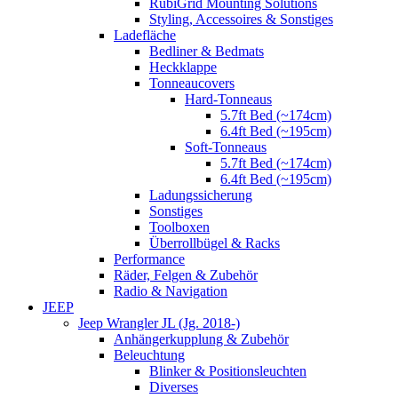
RubiGrid Mounting Solutions
Styling, Accessoires & Sonstiges
Ladefläche
Bedliner & Bedmats
Heckklappe
Tonneaucovers
Hard-Tonneaus
5.7ft Bed (~174cm)
6.4ft Bed (~195cm)
Soft-Tonneaus
5.7ft Bed (~174cm)
6.4ft Bed (~195cm)
Ladungssicherung
Sonstiges
Toolboxen
Überrollbügel & Racks
Performance
Räder, Felgen & Zubehör
Radio & Navigation
JEEP
Jeep Wrangler JL (Jg. 2018-)
Anhängerkupplung & Zubehör
Beleuchtung
Blinker & Positionsleuchten
Diverses