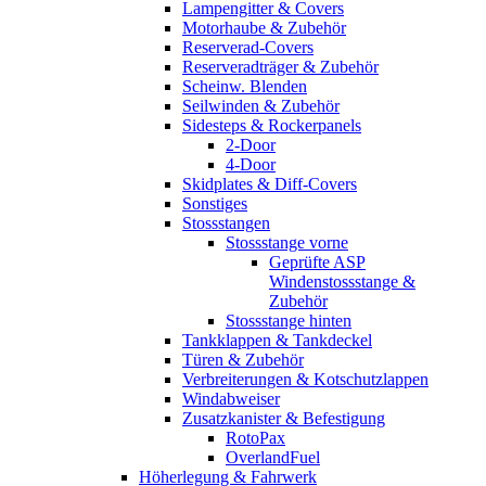
Lampengitter & Covers
Motorhaube & Zubehör
Reserverad-Covers
Reserveradträger & Zubehör
Scheinw. Blenden
Seilwinden & Zubehör
Sidesteps & Rockerpanels
2-Door
4-Door
Skidplates & Diff-Covers
Sonstiges
Stossstangen
Stossstange vorne
Geprüfte ASP
Windenstossstange &
Zubehör
Stossstange hinten
Tankklappen & Tankdeckel
Türen & Zubehör
Verbreiterungen & Kotschutzlappen
Windabweiser
Zusatzkanister & Befestigung
RotoPax
OverlandFuel
Höherlegung & Fahrwerk