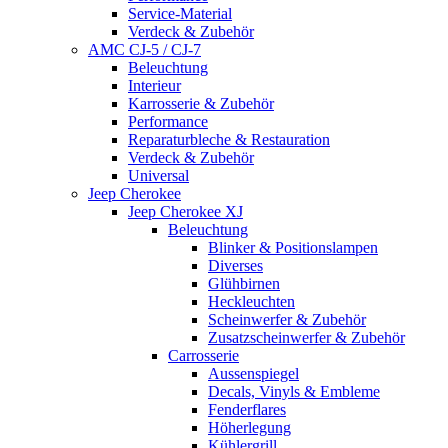
Service-Material
Verdeck & Zubehör
AMC CJ-5 / CJ-7
Beleuchtung
Interieur
Karrosserie & Zubehör
Performance
Reparaturbleche & Restauration
Verdeck & Zubehör
Universal
Jeep Cherokee
Jeep Cherokee XJ
Beleuchtung
Blinker & Positionslampen
Diverses
Glühbirnen
Heckleuchten
Scheinwerfer & Zubehör
Zusatzscheinwerfer & Zubehör
Carrosserie
Aussenspiegel
Decals, Vinyls & Embleme
Fenderflares
Höherlegung
Kühlergrill