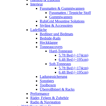
Interieur
Fussmatten & Gummiwannen
Fussmatten / Teppiche Stoff
Gummiwannen
RubiGrid Mounting Solutions
Styling & Accessoires
Ladefläche
Bedliner und Bedmats
Bedside-Rails
Heckklappe
Tonneaucovers
Hard-Tonneaus
5.7ft Bed (~174cm)
6.4ft Bed (~195cm)
Soft-Tonneaus
5.7ft Bed (~174cm)
6.4ft Bed (~195cm)
Ladungssicherung
Sonstiges
Toolboxen
Überrollbügel & Racks
Performance
Räder, Felgen & Zubehör
Radio & Navigation