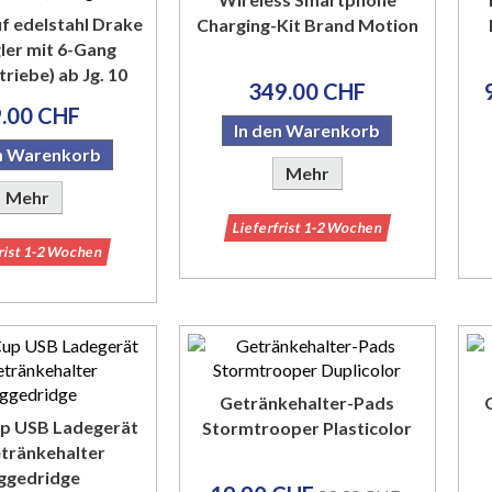
f edelstahl Drake
Charging-Kit Brand Motion
ler mit 6-Gang
riebe) ab Jg. 10
349.00 CHF
.00 CHF
In den Warenkorb
en Warenkorb
Mehr
Mehr
Lieferfrist 1-2 Wochen
frist 1-2 Wochen
Getränkehalter-Pads
p USB Ladegerät
Stormtrooper Plasticolor
etränkehalter
ggedridge