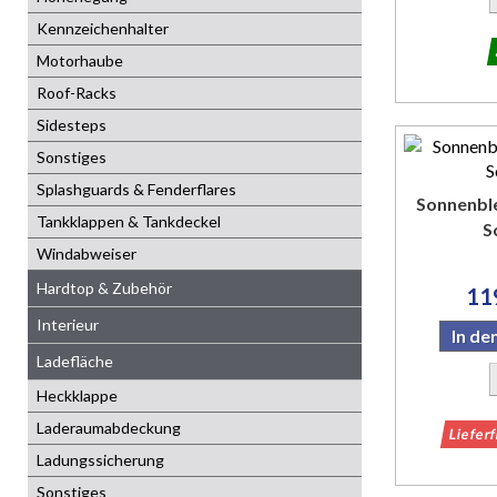
Kennzeichenhalter
Motorhaube
Roof-Racks
Sidesteps
Sonstiges
Splashguards & Fenderflares
Sonnenble
Tankklappen & Tankdeckel
S
Windabweiser
Hardtop & Zubehör
11
Interieur
In d
Ladefläche
Heckklappe
Laderaumabdeckung
Liefer
Ladungssicherung
Sonstiges