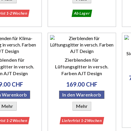
frist 1-2 Wochen
Ab Lager
Si
blenden für
Zierblenden für
itter in versch.
Lüftungsgitter in versch.
n AJT Design
Farben AJT Design
9.00 CHF
169.00 CHF
en Warenkorb
In den Warenkorb
Mehr
Mehr
frist 1-2 Wochen
Lieferfrist 1-2 Wochen