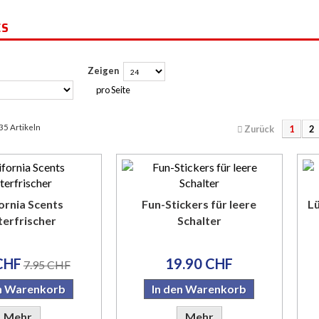
RES
Zeigen
pro Seite
 35 Artikeln
Zurück
1
2
ornia Scents
Fun-Stickers für leere
Lü
terfrischer
Schalter
CHF
19.90 CHF
7.95 CHF
en Warenkorb
In den Warenkorb
Mehr
Mehr