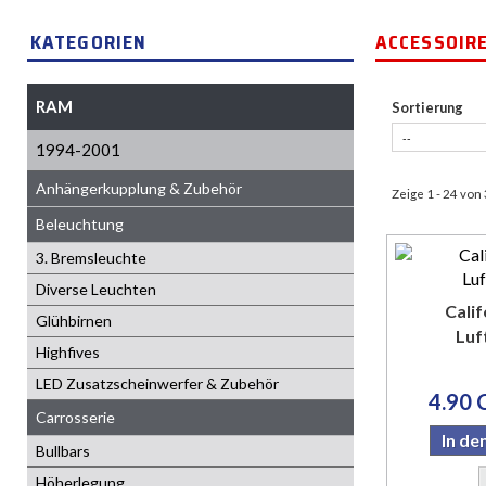
KATEGORIEN
ACCESSOI
RAM
Sortierung
1994-2001
Anhängerkupplung & Zubehör
Zeige 1 - 24 von
Beleuchtung
3. Bremsleuchte
Diverse Leuchten
Calif
Glühbirnen
Luf
Highfives
LED Zusatzscheinwerfer & Zubehör
4.90 
Carrosserie
In d
Bullbars
Höherlegung