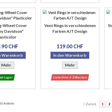
ng-Wheel Cover
Vent Rings in verschiedenen
Si
ey Davidson"
Farben AJT Design
asticolor
.90 CHF
119.00 CHF
en Warenkorb
In den Warenkorb
Mehr
Mehr
ab Lager
Lieferfrist 2-3 Wochen
 35 Artikeln
Zurück
1
2