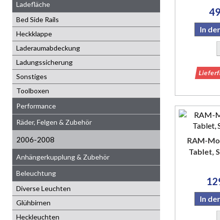
Ladefläche
49
Bed Side Rails
In d
Heckklappe
Laderaumabdeckung
Ladungssicherung
Liefer
Sonstiges
Toolboxen
Performance
Räder, Felgen & Zubehör
2006-2008
RAM-Mou
Tablet, 
Anhängerkupplung & Zubehör
Beleuchtung
12
Diverse Leuchten
In d
Glühbirnen
Heckleuchten