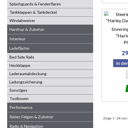
Splashguards & Fenderflares
Tankklappen & Tankdeckel
Windabweiser
Steeri
Hardtop & Zubehör
"Harl
Interieur
Pl
Ladefläche
29
Bed Side Rails
In d
Heckklappe
Laderaumabdeckung
Ladungssicherung
Sonstiges
Toolboxen
Performance
Räder, Felgen & Zubehör
Zeige 1 - 24 von
Radio & Navigation