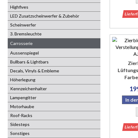
Highfives
Liefer
LED Zusatzscheinwerfer & Zubehör
Scheinwerfer
3. Bremsleuchte
Carrosserie
Aussenspiegel
Bullbars & Lightbars
Zier
Lüftungsg
Decals, Vinyls & Embleme
Farbe
Höherlegung
19
Kennzeichenhalter
Lampengitter
In d
Motorhaube
Roof-Racks
Sidesteps
Liefer
Sonstiges