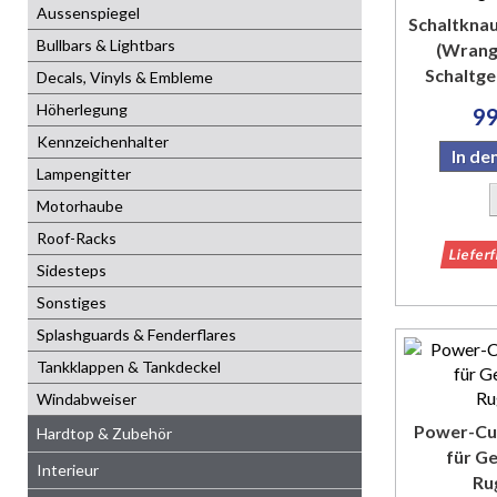
Aussenspiegel
Schaltknau
Bullbars & Lightbars
(Wrang
Schaltget
Decals, Vinyls & Embleme
Höherlegung
99
Kennzeichenhalter
In d
Lampengitter
Motorhaube
Roof-Racks
Liefer
Sidesteps
Sonstiges
Splashguards & Fenderflares
Tankklappen & Tankdeckel
Windabweiser
Power-Cu
Hardtop & Zubehör
für G
Interieur
Ru