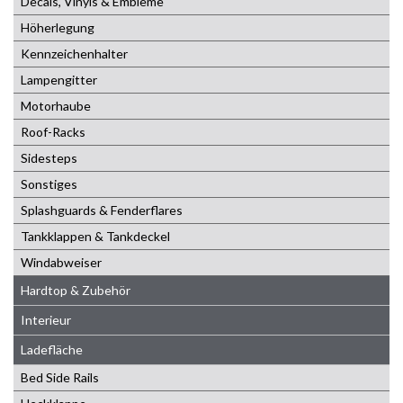
Decals, Vinyls & Embleme
Höherlegung
Kennzeichenhalter
Lampengitter
Motorhaube
Roof-Racks
Sidesteps
Sonstiges
Splashguards & Fenderflares
Tankklappen & Tankdeckel
Windabweiser
Hardtop & Zubehör
Interieur
Ladefläche
Bed Side Rails