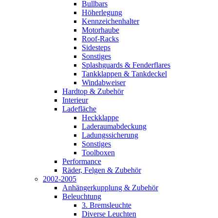
Bullbars
Höherlegung
Kennzeichenhalter
Motorhaube
Roof-Racks
Sidesteps
Sonstiges
Splashguards & Fenderflares
Tankklappen & Tankdeckel
Windabweiser
Hardtop & Zubehör
Interieur
Ladefläche
Heckklappe
Laderaumabdeckung
Ladungssicherung
Sonstiges
Toolboxen
Performance
Räder, Felgen & Zubehör
2002-2005
Anhängerkupplung & Zubehör
Beleuchtung
3. Bremsleuchte
Diverse Leuchten