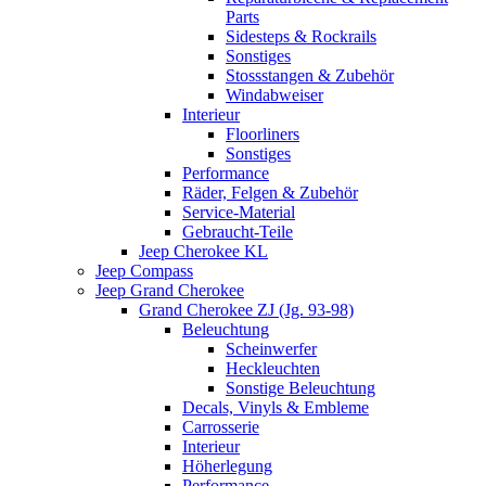
Parts
Sidesteps & Rockrails
Sonstiges
Stossstangen & Zubehör
Windabweiser
Interieur
Floorliners
Sonstiges
Performance
Räder, Felgen & Zubehör
Service-Material
Gebraucht-Teile
Jeep Cherokee KL
Jeep Compass
Jeep Grand Cherokee
Grand Cherokee ZJ (Jg. 93-98)
Beleuchtung
Scheinwerfer
Heckleuchten
Sonstige Beleuchtung
Decals, Vinyls & Embleme
Carrosserie
Interieur
Höherlegung
Performance