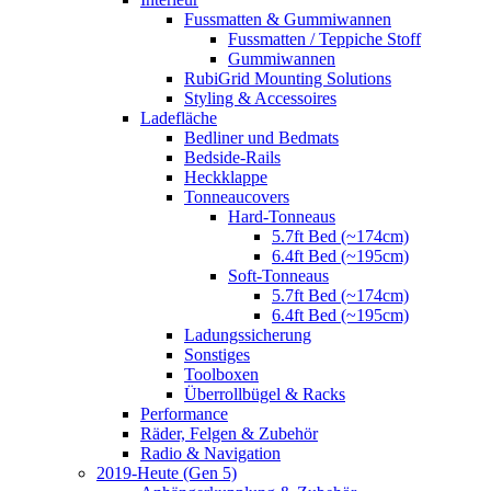
Fussmatten & Gummiwannen
Fussmatten / Teppiche Stoff
Gummiwannen
RubiGrid Mounting Solutions
Styling & Accessoires
Ladefläche
Bedliner und Bedmats
Bedside-Rails
Heckklappe
Tonneaucovers
Hard-Tonneaus
5.7ft Bed (~174cm)
6.4ft Bed (~195cm)
Soft-Tonneaus
5.7ft Bed (~174cm)
6.4ft Bed (~195cm)
Ladungssicherung
Sonstiges
Toolboxen
Überrollbügel & Racks
Performance
Räder, Felgen & Zubehör
Radio & Navigation
2019-Heute (Gen 5)