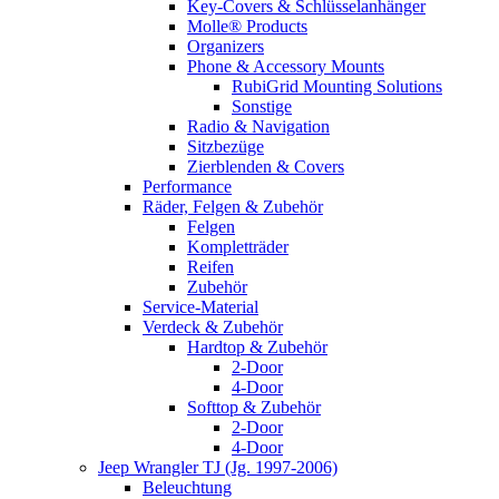
Key-Covers & Schlüsselanhänger
Molle® Products
Organizers
Phone & Accessory Mounts
RubiGrid Mounting Solutions
Sonstige
Radio & Navigation
Sitzbezüge
Zierblenden & Covers
Performance
Räder, Felgen & Zubehör
Felgen
Kompletträder
Reifen
Zubehör
Service-Material
Verdeck & Zubehör
Hardtop & Zubehör
2-Door
4-Door
Softtop & Zubehör
2-Door
4-Door
Jeep Wrangler TJ (Jg. 1997-2006)
Beleuchtung