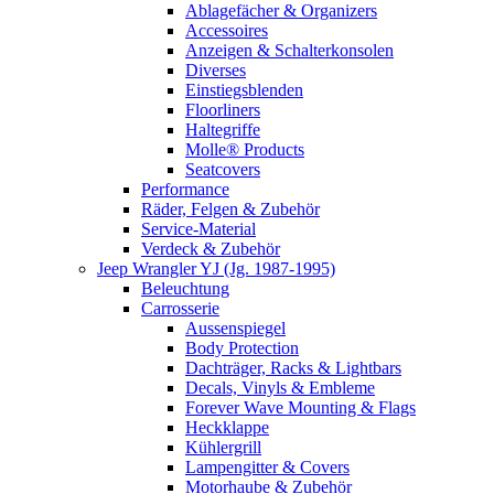
Ablagefächer & Organizers
Accessoires
Anzeigen & Schalterkonsolen
Diverses
Einstiegsblenden
Floorliners
Haltegriffe
Molle® Products
Seatcovers
Performance
Räder, Felgen & Zubehör
Service-Material
Verdeck & Zubehör
Jeep Wrangler YJ (Jg. 1987-1995)
Beleuchtung
Carrosserie
Aussenspiegel
Body Protection
Dachträger, Racks & Lightbars
Decals, Vinyls & Embleme
Forever Wave Mounting & Flags
Heckklappe
Kühlergrill
Lampengitter & Covers
Motorhaube & Zubehör