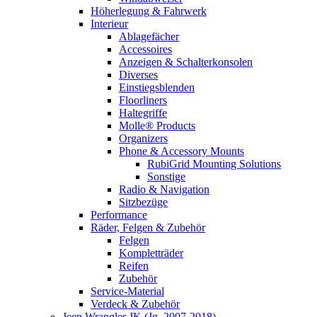
Höherlegung & Fahrwerk
Interieur
Ablagefächer
Accessoires
Anzeigen & Schalterkonsolen
Diverses
Einstiegsblenden
Floorliners
Haltegriffe
Molle® Products
Organizers
Phone & Accessory Mounts
RubiGrid Mounting Solutions
Sonstige
Radio & Navigation
Sitzbezüge
Performance
Räder, Felgen & Zubehör
Felgen
Kompletträder
Reifen
Zubehör
Service-Material
Verdeck & Zubehör
Jeep Wrangler JK (Jg. 2007-2018)