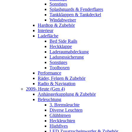
Sonstiges
Splashguards & Fenderflares
Tankklappen & Tankdeckel
Windabweiser
Hardtop & Zubehör
Interieur
Ladefläche
Bed Side Rails
Heckklappe
Laderaumabdeckung
Ladungssicherung
Sonstiges
Toolboxen
Performance
Räder, Felgen & Zubehör
Radio & Navigation
2009- Heute (Gen 4)
Anhängerkupplung & Zubehör
Beleuchtung
3. Bremsleuchte
Diverse Leuchten
Glühbirnen
Heckleuchten
Highfives
LED Zusatzscheinwerfer & Zubehör