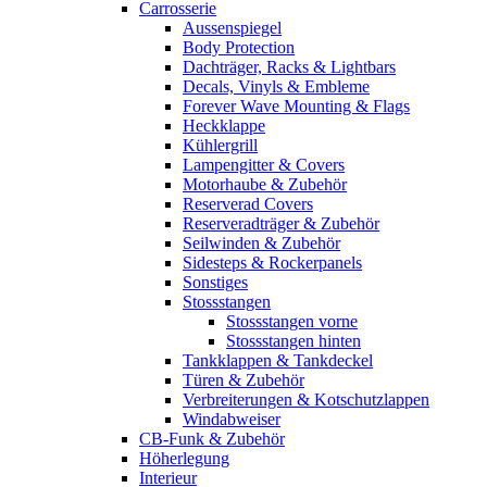
Carrosserie
Aussenspiegel
Body Protection
Dachträger, Racks & Lightbars
Decals, Vinyls & Embleme
Forever Wave Mounting & Flags
Heckklappe
Kühlergrill
Lampengitter & Covers
Motorhaube & Zubehör
Reserverad Covers
Reserveradträger & Zubehör
Seilwinden & Zubehör
Sidesteps & Rockerpanels
Sonstiges
Stossstangen
Stossstangen vorne
Stossstangen hinten
Tankklappen & Tankdeckel
Türen & Zubehör
Verbreiterungen & Kotschutzlappen
Windabweiser
CB-Funk & Zubehör
Höherlegung
Interieur