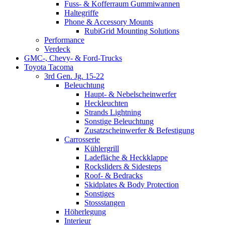
Fuss- & Kofferraum Gummiwannen
Haltegriffe
Phone & Accessory Mounts
RubiGrid Mounting Solutions
Performance
Verdeck
GMC-, Chevy- & Ford-Trucks
Toyota Tacoma
3rd Gen. Jg. 15-22
Beleuchtung
Haupt- & Nebelscheinwerfer
Heckleuchten
Strands Lightning
Sonstige Beleuchtung
Zusatzscheinwerfer & Befestigung
Carrosserie
Kühlergrill
Ladefläche & Heckklappe
Rocksliders & Sidesteps
Roof- & Bedracks
Skidplates & Body Protection
Sonstiges
Stossstangen
Höherlegung
Interieur