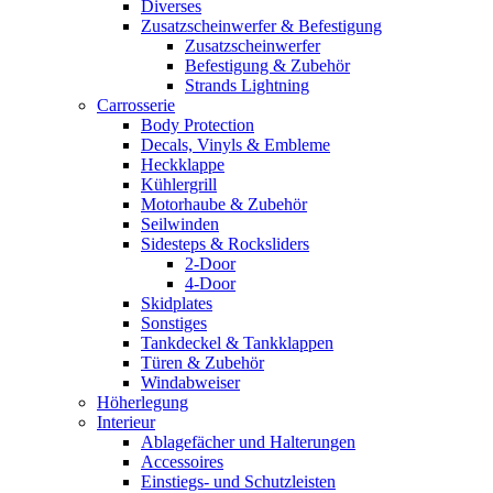
Diverses
Zusatzscheinwerfer & Befestigung
Zusatzscheinwerfer
Befestigung & Zubehör
Strands Lightning
Carrosserie
Body Protection
Decals, Vinyls & Embleme
Heckklappe
Kühlergrill
Motorhaube & Zubehör
Seilwinden
Sidesteps & Rocksliders
2-Door
4-Door
Skidplates
Sonstiges
Tankdeckel & Tankklappen
Türen & Zubehör
Windabweiser
Höherlegung
Interieur
Ablagefächer und Halterungen
Accessoires
Einstiegs- und Schutzleisten