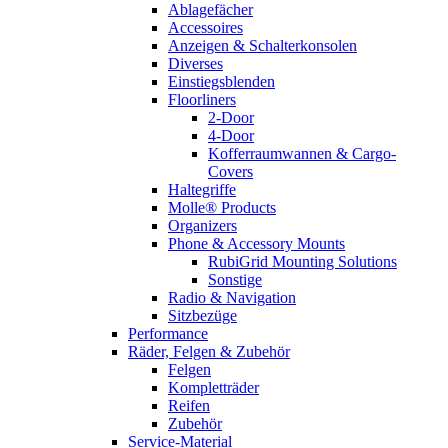
Ablagefächer
Accessoires
Anzeigen & Schalterkonsolen
Diverses
Einstiegsblenden
Floorliners
2-Door
4-Door
Kofferraumwannen & Cargo-
Covers
Haltegriffe
Molle® Products
Organizers
Phone & Accessory Mounts
RubiGrid Mounting Solutions
Sonstige
Radio & Navigation
Sitzbezüge
Performance
Räder, Felgen & Zubehör
Felgen
Kompletträder
Reifen
Zubehör
Service-Material