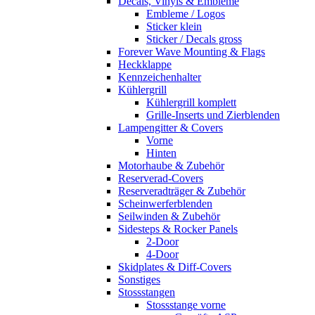
Decals, Vinyls & Embleme
Embleme / Logos
Sticker klein
Sticker / Decals gross
Forever Wave Mounting & Flags
Heckklappe
Kennzeichenhalter
Kühlergrill
Kühlergrill komplett
Grille-Inserts und Zierblenden
Lampengitter & Covers
Vorne
Hinten
Motorhaube & Zubehör
Reserverad-Covers
Reserveradträger & Zubehör
Scheinwerferblenden
Seilwinden & Zubehör
Sidesteps & Rocker Panels
2-Door
4-Door
Skidplates & Diff-Covers
Sonstiges
Stossstangen
Stossstange vorne