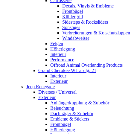
Carrosserie
Decals, Vinyls & Embleme
Frontbügel
Kühlergrill
Sidesteps & Rocksliders
Sonstiges
Verbreiterungen & Kotschutzlappen
Windabweiser
Felgen
Höherlegung
Interieur
Performance
Offroad Animal Overlanding Products
Grand Cherokee WL ab Jg. 21
Interieur
Exterieur
Jeep Renegade
Diverses / Universal
Exterieur
Anhängerkupplung & Zubehör
Beleuchtung
Dachträger & Zubehör
Embleme & Stickers
Frontbügel
Höherlegung