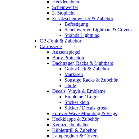
Heckleuchten
Scheinwerfer
3. Stoplicht
Zusatzscheinwerfer & Zubehör
Befestigung
Scheinwerfer, Lightbars & Covers
Strands Lightning
CB-Funk & Zubehör
Carrosserie
Aussenspiegel
Body Protection
Dachträger, Racks & Lightbars
Gobi-Rack & Zubehör
Markisen
Sonstige Racks & Zubehör
Thule
Decals, Vinyls & Embleme
Embleme / Logos
Sticker klein
Sticker / Decals gross
Forever Wave Mounting & Flags
Heckklappe & Zubehör
Kennzeichenhalter
Kühlergrill & Zubehör
Lampengitter & Covers