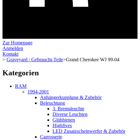
Zur Homepage
Anmelden
Kontakt
>
Graveyard / Gebraucht-Teile
>
Grand Cherokee WJ 99-04
Kategorien
RAM
1994-2001
Anhängerkupplung & Zubehör
Beleuchtung
3. Bremsleuchte
Diverse Leuchten
Glühbirnen
Highfives
LED Zusatzscheinwerfer & Zubehör
Carrosserie