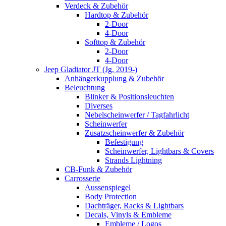
Verdeck & Zubehör
Hardtop & Zubehör
2-Door
4-Door
Softtop & Zubehör
2-Door
4-Door
Jeep Gladiator JT (Jg. 2019-)
Anhängerkupplung & Zubehör
Beleuchtung
Blinker & Positionsleuchten
Diverses
Nebelscheinwerfer / Tagfahrlicht
Scheinwerfer
Zusatzscheinwerfer & Zubehör
Befestigung
Scheinwerfer, Lightbars & Covers
Strands Lightning
CB-Funk & Zubehör
Carrosserie
Aussenspiegel
Body Protection
Dachträger, Racks & Lightbars
Decals, Vinyls & Embleme
Embleme / Logos