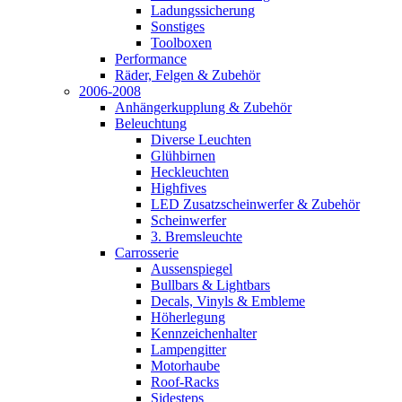
Ladungssicherung
Sonstiges
Toolboxen
Performance
Räder, Felgen & Zubehör
2006-2008
Anhängerkupplung & Zubehör
Beleuchtung
Diverse Leuchten
Glühbirnen
Heckleuchten
Highfives
LED Zusatzscheinwerfer & Zubehör
Scheinwerfer
3. Bremsleuchte
Carrosserie
Aussenspiegel
Bullbars & Lightbars
Decals, Vinyls & Embleme
Höherlegung
Kennzeichenhalter
Lampengitter
Motorhaube
Roof-Racks
Sidesteps