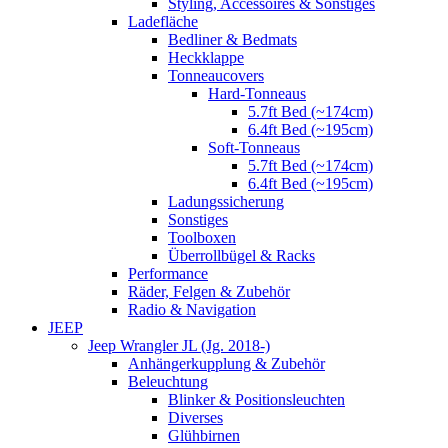
Styling, Accessoires & Sonstiges
Ladefläche
Bedliner & Bedmats
Heckklappe
Tonneaucovers
Hard-Tonneaus
5.7ft Bed (~174cm)
6.4ft Bed (~195cm)
Soft-Tonneaus
5.7ft Bed (~174cm)
6.4ft Bed (~195cm)
Ladungssicherung
Sonstiges
Toolboxen
Überrollbügel & Racks
Performance
Räder, Felgen & Zubehör
Radio & Navigation
JEEP
Jeep Wrangler JL (Jg. 2018-)
Anhängerkupplung & Zubehör
Beleuchtung
Blinker & Positionsleuchten
Diverses
Glühbirnen