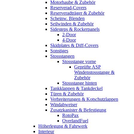
Motorhaube & Zubehör
Reserverad-Covers
Reserveradträger & Zubehör
Scheinw. Blenden
Seilwinden & Zubehör
Sidesteps & Rockerpanels
2-Door
4-Door
Skidplates & Diff-Covers
Sonstiges
Stossstangen
Stossstange vorne
Geprüfte ASP
Windenstossstange &
Zubehör
Stossstange hinten
Tankklappen & Tankdeckel
Türen & Zubehör
Verbreiterungen & Kotschutzlappen
Windabweiser
Zusatzkanister & Befestigung
RotoPax
OverlandFuel
Höherlegung & Fahrwerk
Interieur