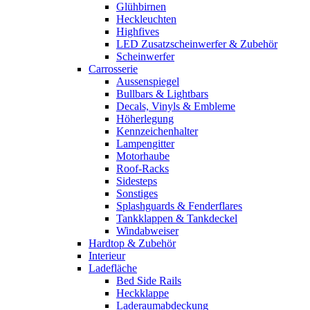
Glühbirnen
Heckleuchten
Highfives
LED Zusatzscheinwerfer & Zubehör
Scheinwerfer
Carrosserie
Aussenspiegel
Bullbars & Lightbars
Decals, Vinyls & Embleme
Höherlegung
Kennzeichenhalter
Lampengitter
Motorhaube
Roof-Racks
Sidesteps
Sonstiges
Splashguards & Fenderflares
Tankklappen & Tankdeckel
Windabweiser
Hardtop & Zubehör
Interieur
Ladefläche
Bed Side Rails
Heckklappe
Laderaumabdeckung