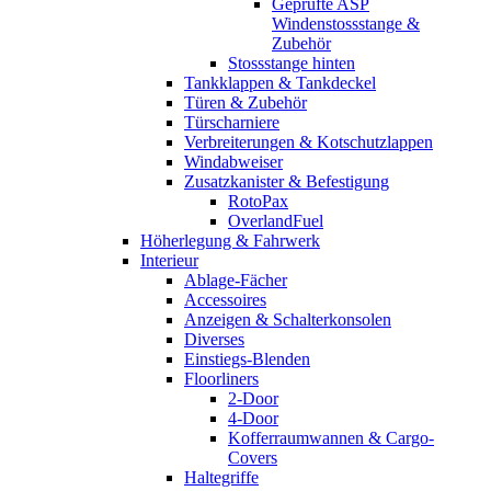
Geprüfte ASP
Windenstossstange &
Zubehör
Stossstange hinten
Tankklappen & Tankdeckel
Türen & Zubehör
Türscharniere
Verbreiterungen & Kotschutzlappen
Windabweiser
Zusatzkanister & Befestigung
RotoPax
OverlandFuel
Höherlegung & Fahrwerk
Interieur
Ablage-Fächer
Accessoires
Anzeigen & Schalterkonsolen
Diverses
Einstiegs-Blenden
Floorliners
2-Door
4-Door
Kofferraumwannen & Cargo-
Covers
Haltegriffe