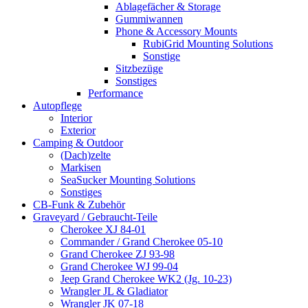
Ablagefächer & Storage
Gummiwannen
Phone & Accessory Mounts
RubiGrid Mounting Solutions
Sonstige
Sitzbezüge
Sonstiges
Performance
Autopflege
Interior
Exterior
Camping & Outdoor
(Dach)zelte
Markisen
SeaSucker Mounting Solutions
Sonstiges
CB-Funk & Zubehör
Graveyard / Gebraucht-Teile
Cherokee XJ 84-01
Commander / Grand Cherokee 05-10
Grand Cherokee ZJ 93-98
Grand Cherokee WJ 99-04
Jeep Grand Cherokee WK2 (Jg. 10-23)
Wrangler JL & Gladiator
Wrangler JK 07-18