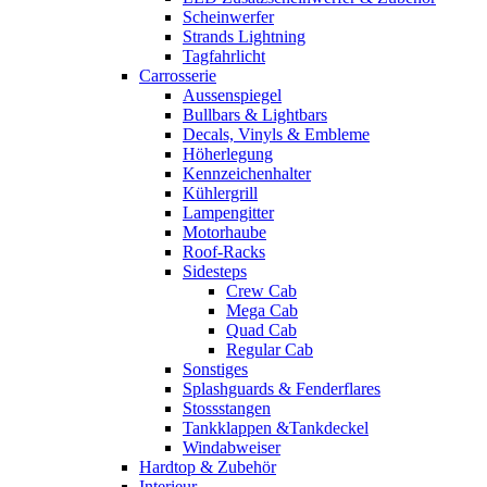
Scheinwerfer
Strands Lightning
Tagfahrlicht
Carrosserie
Aussenspiegel
Bullbars & Lightbars
Decals, Vinyls & Embleme
Höherlegung
Kennzeichenhalter
Kühlergrill
Lampengitter
Motorhaube
Roof-Racks
Sidesteps
Crew Cab
Mega Cab
Quad Cab
Regular Cab
Sonstiges
Splashguards & Fenderflares
Stossstangen
Tankklappen &Tankdeckel
Windabweiser
Hardtop & Zubehör
Interieur