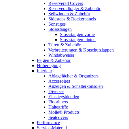
Reserverad Covers
Reserveradträger & Zubehör
Seilwinden & Zubehör
Sidesteps & Rockerpanels
Sonstiges
Stossstangen
Stossstangen vorne
Stossstangen hinten
Türen & Zubehör
Verbreiterungen & Kotschutzlappen
Windabweiser
Felgen & Zubehör
Höherlegung
Interieur
Ablagefächer & Organizers
Accessoires
Anzeigen & Schalterkonsolen
Diverses
Einstiegsblenden
Floorliners
Haltegriffe
Molle® Products
Seatcovers
Performance
Service-Material