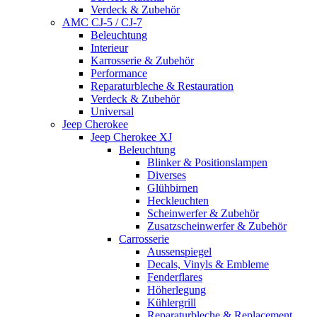
Verdeck & Zubehör
AMC CJ-5 / CJ-7
Beleuchtung
Interieur
Karrosserie & Zubehör
Performance
Reparaturbleche & Restauration
Verdeck & Zubehör
Universal
Jeep Cherokee
Jeep Cherokee XJ
Beleuchtung
Blinker & Positionslampen
Diverses
Glühbirnen
Heckleuchten
Scheinwerfer & Zubehör
Zusatzscheinwerfer & Zubehör
Carrosserie
Aussenspiegel
Decals, Vinyls & Embleme
Fenderflares
Höherlegung
Kühlergrill
Reparaturbleche & Replacement