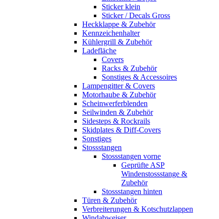
Sticker klein
Sticker / Decals Gross
Heckklappe & Zubehör
Kennzeichenhalter
Kühlergrill & Zubehör
Ladefläche
Covers
Racks & Zubehör
Sonstiges & Accessoires
Lampengitter & Covers
Motorhaube & Zubehör
Scheinwerferblenden
Seilwinden & Zubehör
Sidesteps & Rockrails
Skidplates & Diff-Covers
Sonstiges
Stossstangen
Stossstangen vorne
Geprüfte ASP
Windenstossstange &
Zubehör
Stossstangen hinten
Türen & Zubehör
Verbreiterungen & Kotschutzlappen
Windabweiser