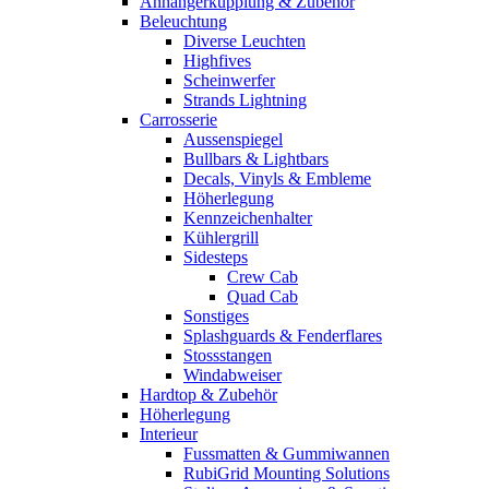
Anhängerkupplung & Zubehör
Beleuchtung
Diverse Leuchten
Highfives
Scheinwerfer
Strands Lightning
Carrosserie
Aussenspiegel
Bullbars & Lightbars
Decals, Vinyls & Embleme
Höherlegung
Kennzeichenhalter
Kühlergrill
Sidesteps
Crew Cab
Quad Cab
Sonstiges
Splashguards & Fenderflares
Stossstangen
Windabweiser
Hardtop & Zubehör
Höherlegung
Interieur
Fussmatten & Gummiwannen
RubiGrid Mounting Solutions