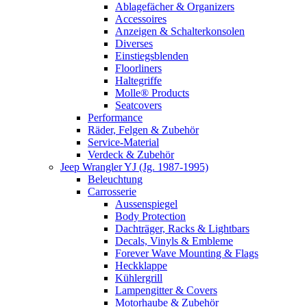
Ablagefächer & Organizers
Accessoires
Anzeigen & Schalterkonsolen
Diverses
Einstiegsblenden
Floorliners
Haltegriffe
Molle® Products
Seatcovers
Performance
Räder, Felgen & Zubehör
Service-Material
Verdeck & Zubehör
Jeep Wrangler YJ (Jg. 1987-1995)
Beleuchtung
Carrosserie
Aussenspiegel
Body Protection
Dachträger, Racks & Lightbars
Decals, Vinyls & Embleme
Forever Wave Mounting & Flags
Heckklappe
Kühlergrill
Lampengitter & Covers
Motorhaube & Zubehör