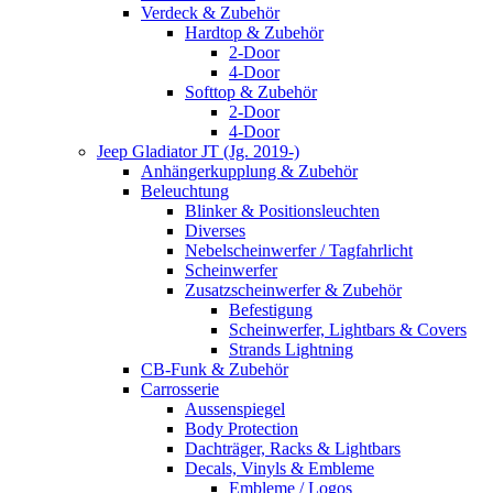
Verdeck & Zubehör
Hardtop & Zubehör
2-Door
4-Door
Softtop & Zubehör
2-Door
4-Door
Jeep Gladiator JT (Jg. 2019-)
Anhängerkupplung & Zubehör
Beleuchtung
Blinker & Positionsleuchten
Diverses
Nebelscheinwerfer / Tagfahrlicht
Scheinwerfer
Zusatzscheinwerfer & Zubehör
Befestigung
Scheinwerfer, Lightbars & Covers
Strands Lightning
CB-Funk & Zubehör
Carrosserie
Aussenspiegel
Body Protection
Dachträger, Racks & Lightbars
Decals, Vinyls & Embleme
Embleme / Logos