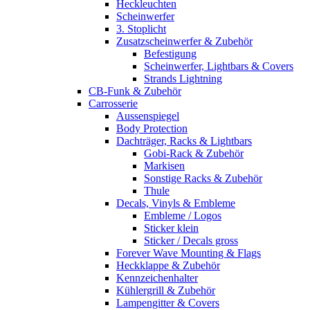
Heckleuchten
Scheinwerfer
3. Stoplicht
Zusatzscheinwerfer & Zubehör
Befestigung
Scheinwerfer, Lightbars & Covers
Strands Lightning
CB-Funk & Zubehör
Carrosserie
Aussenspiegel
Body Protection
Dachträger, Racks & Lightbars
Gobi-Rack & Zubehör
Markisen
Sonstige Racks & Zubehör
Thule
Decals, Vinyls & Embleme
Embleme / Logos
Sticker klein
Sticker / Decals gross
Forever Wave Mounting & Flags
Heckklappe & Zubehör
Kennzeichenhalter
Kühlergrill & Zubehör
Lampengitter & Covers