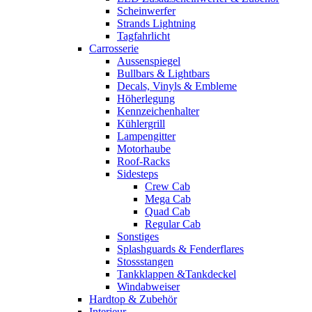
Scheinwerfer
Strands Lightning
Tagfahrlicht
Carrosserie
Aussenspiegel
Bullbars & Lightbars
Decals, Vinyls & Embleme
Höherlegung
Kennzeichenhalter
Kühlergrill
Lampengitter
Motorhaube
Roof-Racks
Sidesteps
Crew Cab
Mega Cab
Quad Cab
Regular Cab
Sonstiges
Splashguards & Fenderflares
Stossstangen
Tankklappen &Tankdeckel
Windabweiser
Hardtop & Zubehör
Interieur