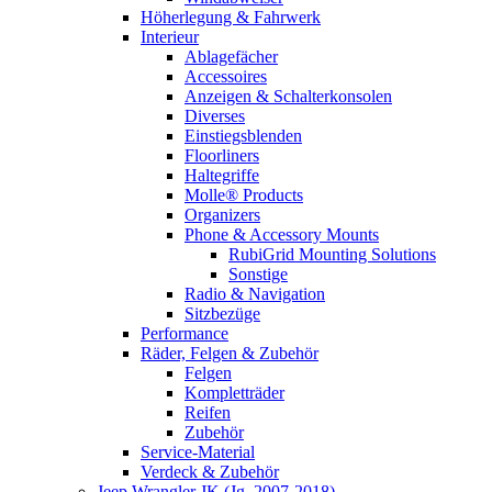
Höherlegung & Fahrwerk
Interieur
Ablagefächer
Accessoires
Anzeigen & Schalterkonsolen
Diverses
Einstiegsblenden
Floorliners
Haltegriffe
Molle® Products
Organizers
Phone & Accessory Mounts
RubiGrid Mounting Solutions
Sonstige
Radio & Navigation
Sitzbezüge
Performance
Räder, Felgen & Zubehör
Felgen
Kompletträder
Reifen
Zubehör
Service-Material
Verdeck & Zubehör
Jeep Wrangler JK (Jg. 2007-2018)