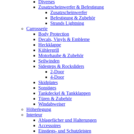
Diverses
Zusatzscheinwerfer & Befestigung
Zusatzscheinwerfer
Befestigung & Zubehör
Strands Lightning
Carrosserie
Body Protection
Decals, Vinyls & Embleme
Heckklappe
Kühlergrill
Motorhaube & Zubehör
Seilwinden
Sidesteps & Rocksliders
2-Door
4-Door
Skidplates
Sonstiges
Tankdeckel & Tankklappen
Türen & Zubehör
Windabweiser
Höherlegung
Interieur
Ablagefächer und Halterungen
Accessoires
Einstiegs- und Schutzleisten