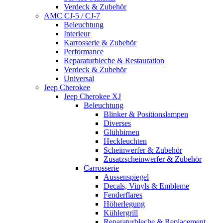
Verdeck & Zubehör
AMC CJ-5 / CJ-7
Beleuchtung
Interieur
Karrosserie & Zubehör
Performance
Reparaturbleche & Restauration
Verdeck & Zubehör
Universal
Jeep Cherokee
Jeep Cherokee XJ
Beleuchtung
Blinker & Positionslampen
Diverses
Glühbirnen
Heckleuchten
Scheinwerfer & Zubehör
Zusatzscheinwerfer & Zubehör
Carrosserie
Aussenspiegel
Decals, Vinyls & Embleme
Fenderflares
Höherlegung
Kühlergrill
Reparaturbleche & Replacement