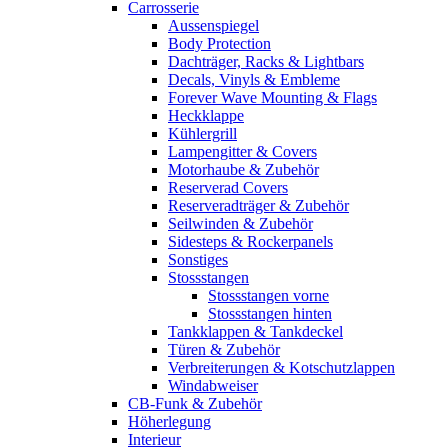
Carrosserie
Aussenspiegel
Body Protection
Dachträger, Racks & Lightbars
Decals, Vinyls & Embleme
Forever Wave Mounting & Flags
Heckklappe
Kühlergrill
Lampengitter & Covers
Motorhaube & Zubehör
Reserverad Covers
Reserveradträger & Zubehör
Seilwinden & Zubehör
Sidesteps & Rockerpanels
Sonstiges
Stossstangen
Stossstangen vorne
Stossstangen hinten
Tankklappen & Tankdeckel
Türen & Zubehör
Verbreiterungen & Kotschutzlappen
Windabweiser
CB-Funk & Zubehör
Höherlegung
Interieur