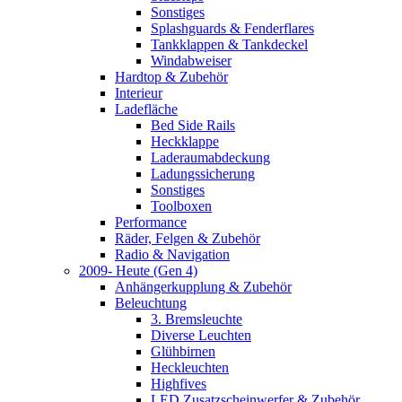
Sonstiges
Splashguards & Fenderflares
Tankklappen & Tankdeckel
Windabweiser
Hardtop & Zubehör
Interieur
Ladefläche
Bed Side Rails
Heckklappe
Laderaumabdeckung
Ladungssicherung
Sonstiges
Toolboxen
Performance
Räder, Felgen & Zubehör
Radio & Navigation
2009- Heute (Gen 4)
Anhängerkupplung & Zubehör
Beleuchtung
3. Bremsleuchte
Diverse Leuchten
Glühbirnen
Heckleuchten
Highfives
LED Zusatzscheinwerfer & Zubehör