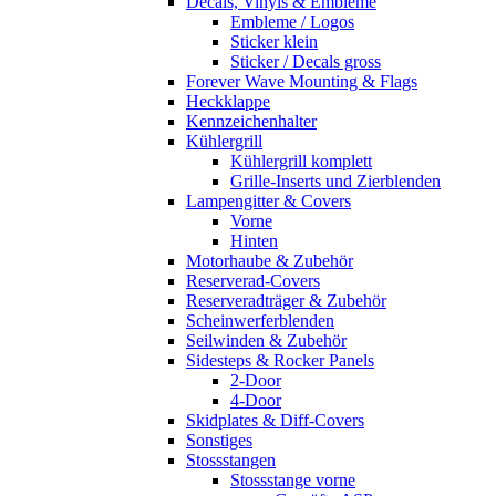
Decals, Vinyls & Embleme
Embleme / Logos
Sticker klein
Sticker / Decals gross
Forever Wave Mounting & Flags
Heckklappe
Kennzeichenhalter
Kühlergrill
Kühlergrill komplett
Grille-Inserts und Zierblenden
Lampengitter & Covers
Vorne
Hinten
Motorhaube & Zubehör
Reserverad-Covers
Reserveradträger & Zubehör
Scheinwerferblenden
Seilwinden & Zubehör
Sidesteps & Rocker Panels
2-Door
4-Door
Skidplates & Diff-Covers
Sonstiges
Stossstangen
Stossstange vorne