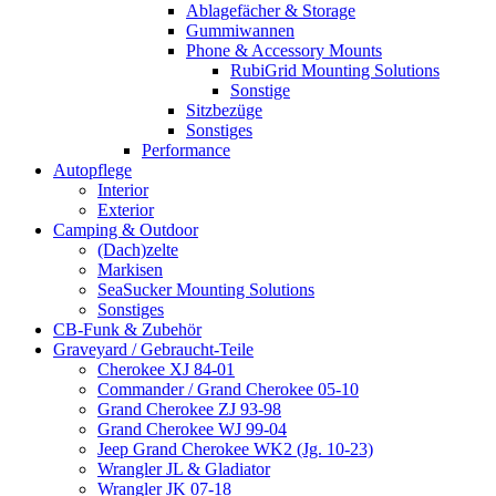
Ablagefächer & Storage
Gummiwannen
Phone & Accessory Mounts
RubiGrid Mounting Solutions
Sonstige
Sitzbezüge
Sonstiges
Performance
Autopflege
Interior
Exterior
Camping & Outdoor
(Dach)zelte
Markisen
SeaSucker Mounting Solutions
Sonstiges
CB-Funk & Zubehör
Graveyard / Gebraucht-Teile
Cherokee XJ 84-01
Commander / Grand Cherokee 05-10
Grand Cherokee ZJ 93-98
Grand Cherokee WJ 99-04
Jeep Grand Cherokee WK2 (Jg. 10-23)
Wrangler JL & Gladiator
Wrangler JK 07-18