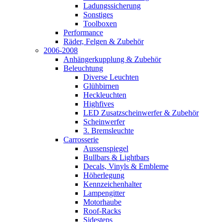
Ladungssicherung
Sonstiges
Toolboxen
Performance
Räder, Felgen & Zubehör
2006-2008
Anhängerkupplung & Zubehör
Beleuchtung
Diverse Leuchten
Glühbirnen
Heckleuchten
Highfives
LED Zusatzscheinwerfer & Zubehör
Scheinwerfer
3. Bremsleuchte
Carrosserie
Aussenspiegel
Bullbars & Lightbars
Decals, Vinyls & Embleme
Höherlegung
Kennzeichenhalter
Lampengitter
Motorhaube
Roof-Racks
Sidesteps