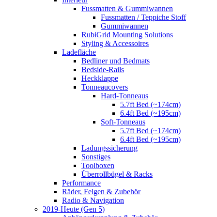
Fussmatten & Gummiwannen
Fussmatten / Teppiche Stoff
Gummiwannen
RubiGrid Mounting Solutions
Styling & Accessoires
Ladefläche
Bedliner und Bedmats
Bedside-Rails
Heckklappe
Tonneaucovers
Hard-Tonneaus
5.7ft Bed (~174cm)
6.4ft Bed (~195cm)
Soft-Tonneaus
5.7ft Bed (~174cm)
6.4ft Bed (~195cm)
Ladungssicherung
Sonstiges
Toolboxen
Überrollbügel & Racks
Performance
Räder, Felgen & Zubehör
Radio & Navigation
2019-Heute (Gen 5)