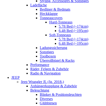
Styling, Accessoires & Sonstiges
Ladefläche
Bedliner & Bedmats
Heckklappe
Tonneaucovers
Hard-Tonneaus
5.7ft Bed (~174cm)
6.4ft Bed (~195cm)
Soft-Tonneaus
5.7ft Bed (~174cm)
6.4ft Bed (~195cm)
Ladungssicherung
Sonstiges
Toolboxen
Überrollbügel & Racks
Performance
Räder, Felgen & Zubehör
Radio & Navigation
JEEP
Jeep Wrangler JL (Jg. 2018-)
Anhängerkupplung & Zubehör
Beleuchtung
Blinker & Positionsleuchten
Diverses
Glühbirnen