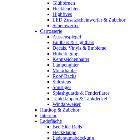
Glühbirnen
Heckleuchten
Highfives
LED Zusatzscheinwerfer & Zubehör
Scheinwerfer
Carrosserie
Aussenspiegel
Bullbars & Lightbars
Decals, Vinyls & Embleme
Höherlegung
Kennzeichenhalter
Lampengitter
Motorhaube
Roof-Racks
Sidesteps
Sonstiges
Splashguards & Fenderflares
Tankklappen & Tankdeckel
Windabweiser
Hardtop & Zubehör
Interieur
Ladefläche
Bed Side Rails
Heckklappe
Laderaumabdeckung