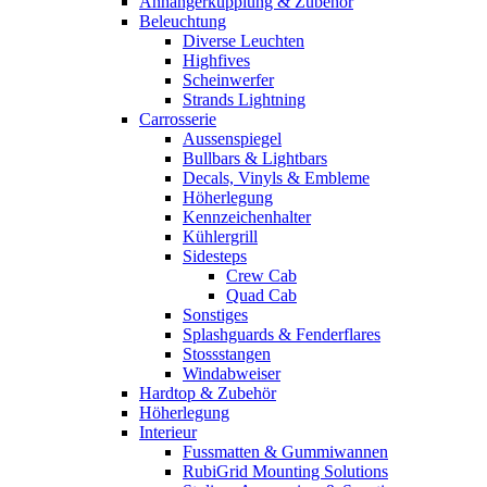
Anhängerkupplung & Zubehör
Beleuchtung
Diverse Leuchten
Highfives
Scheinwerfer
Strands Lightning
Carrosserie
Aussenspiegel
Bullbars & Lightbars
Decals, Vinyls & Embleme
Höherlegung
Kennzeichenhalter
Kühlergrill
Sidesteps
Crew Cab
Quad Cab
Sonstiges
Splashguards & Fenderflares
Stossstangen
Windabweiser
Hardtop & Zubehör
Höherlegung
Interieur
Fussmatten & Gummiwannen
RubiGrid Mounting Solutions