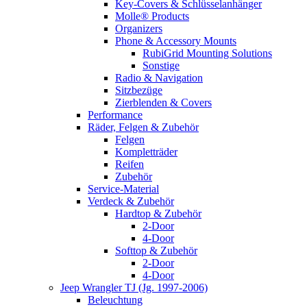
Key-Covers & Schlüsselanhänger
Molle® Products
Organizers
Phone & Accessory Mounts
RubiGrid Mounting Solutions
Sonstige
Radio & Navigation
Sitzbezüge
Zierblenden & Covers
Performance
Räder, Felgen & Zubehör
Felgen
Kompletträder
Reifen
Zubehör
Service-Material
Verdeck & Zubehör
Hardtop & Zubehör
2-Door
4-Door
Softtop & Zubehör
2-Door
4-Door
Jeep Wrangler TJ (Jg. 1997-2006)
Beleuchtung