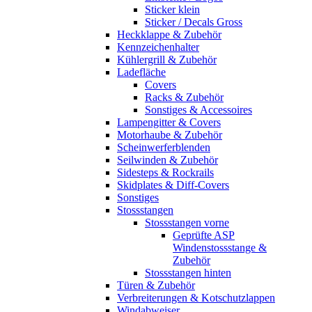
Sticker klein
Sticker / Decals Gross
Heckklappe & Zubehör
Kennzeichenhalter
Kühlergrill & Zubehör
Ladefläche
Covers
Racks & Zubehör
Sonstiges & Accessoires
Lampengitter & Covers
Motorhaube & Zubehör
Scheinwerferblenden
Seilwinden & Zubehör
Sidesteps & Rockrails
Skidplates & Diff-Covers
Sonstiges
Stossstangen
Stossstangen vorne
Geprüfte ASP
Windenstossstange &
Zubehör
Stossstangen hinten
Türen & Zubehör
Verbreiterungen & Kotschutzlappen
Windabweiser