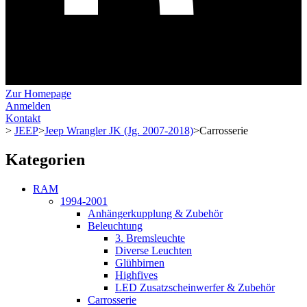
Zur Homepage
Anmelden
Kontakt
>
JEEP
>
Jeep Wrangler JK (Jg. 2007-2018)
>
Carrosserie
Kategorien
RAM
1994-2001
Anhängerkupplung & Zubehör
Beleuchtung
3. Bremsleuchte
Diverse Leuchten
Glühbirnen
Highfives
LED Zusatzscheinwerfer & Zubehör
Carrosserie