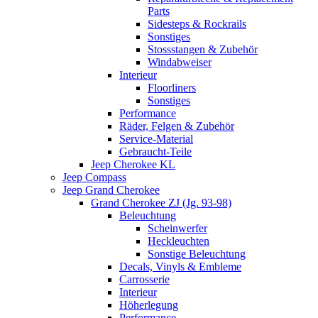
Parts
Sidesteps & Rockrails
Sonstiges
Stossstangen & Zubehör
Windabweiser
Interieur
Floorliners
Sonstiges
Performance
Räder, Felgen & Zubehör
Service-Material
Gebraucht-Teile
Jeep Cherokee KL
Jeep Compass
Jeep Grand Cherokee
Grand Cherokee ZJ (Jg. 93-98)
Beleuchtung
Scheinwerfer
Heckleuchten
Sonstige Beleuchtung
Decals, Vinyls & Embleme
Carrosserie
Interieur
Höherlegung
Performance