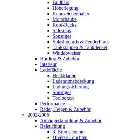
Bullbars
Höherlegung
Kennzeichenhalter
Motorhaube
Roof-Racks
Sidesteps
Sonstiges
Splashguards & Fenderflares
Tankklappen & Tankdeckel
Windabweiser
Hardtop & Zubehör
Interieur
Ladefläche
Heckklappe
Laderaumabdeckung
Ladungssicherung
Sonstiges
Toolboxen
Performance
Räder, Felgen & Zubehör
2002-2005
Anhängerkupplung & Zubehör
Beleuchtung
3. Bremsleuchte
Diverse Leuchten