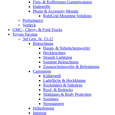
Fuss- & Kofferraum Gummiwannen
Haltegriffe
Phone & Accessory Mounts
RubiGrid Mounting Solutions
Performance
Verdeck
GMC-, Chevy- & Ford-Trucks
Toyota Tacoma
3rd Gen. Jg. 15-22
Beleuchtung
Haupt- & Nebelscheinwerfer
Heckleuchten
Strands Lightning
Sonstige Beleuchtung
Zusatzscheinwerfer & Befestigung
Carrosserie
Kühlergrill
Ladefläche & Heckklappe
Rocksliders & Sidesteps
Roof- & Bedracks
Skidplates & Body Protection
Sonstiges
Stossstangen
Höherlegung
Interieur