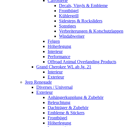
Carrosserie
Decals, Vinyls & Embleme
Frontbügel
Kühlergrill
Sidesteps & Rocksliders
Sonstiges
Verbreiterungen & Kotschutzlappen
Windabweiser
Felgen
Höherlegung
Interieur
Performance
Offroad Animal Overlanding Products
Grand Cherokee WL ab Jg. 21
Interieur
Exterieur
Jeep Renegade
Diverses / Universal
Exterieur
Anhängerkupplung & Zubehör
Beleuchtung
Dachträger & Zubehör
Embleme & Stickers
Frontbügel
Höherlegung