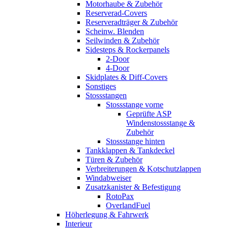
Motorhaube & Zubehör
Reserverad-Covers
Reserveradträger & Zubehör
Scheinw. Blenden
Seilwinden & Zubehör
Sidesteps & Rockerpanels
2-Door
4-Door
Skidplates & Diff-Covers
Sonstiges
Stossstangen
Stossstange vorne
Geprüfte ASP
Windenstossstange &
Zubehör
Stossstange hinten
Tankklappen & Tankdeckel
Türen & Zubehör
Verbreiterungen & Kotschutzlappen
Windabweiser
Zusatzkanister & Befestigung
RotoPax
OverlandFuel
Höherlegung & Fahrwerk
Interieur