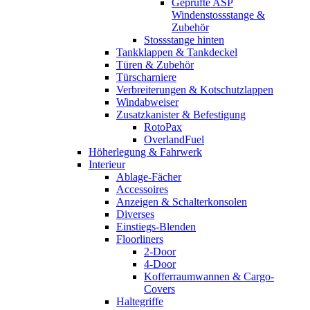
Geprüfte ASP
Windenstossstange &
Zubehör
Stossstange hinten
Tankklappen & Tankdeckel
Türen & Zubehör
Türscharniere
Verbreiterungen & Kotschutzlappen
Windabweiser
Zusatzkanister & Befestigung
RotoPax
OverlandFuel
Höherlegung & Fahrwerk
Interieur
Ablage-Fächer
Accessoires
Anzeigen & Schalterkonsolen
Diverses
Einstiegs-Blenden
Floorliners
2-Door
4-Door
Kofferraumwannen & Cargo-
Covers
Haltegriffe