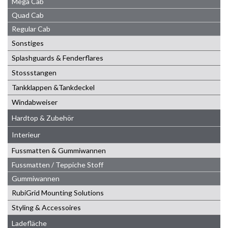
Mega Cab
Quad Cab
Regular Cab
Sonstiges
Splashguards & Fenderflares
Stossstangen
Tankklappen &Tankdeckel
Windabweiser
Hardtop & Zubehör
Interieur
Fussmatten & Gummiwannen
Fussmatten / Teppiche Stoff
Gummiwannen
RubiGrid Mounting Solutions
Styling & Accessoires
Ladefläche