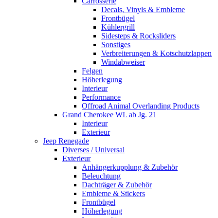
Carrosserie
Decals, Vinyls & Embleme
Frontbügel
Kühlergrill
Sidesteps & Rocksliders
Sonstiges
Verbreiterungen & Kotschutzlappen
Windabweiser
Felgen
Höherlegung
Interieur
Performance
Offroad Animal Overlanding Products
Grand Cherokee WL ab Jg. 21
Interieur
Exterieur
Jeep Renegade
Diverses / Universal
Exterieur
Anhängerkupplung & Zubehör
Beleuchtung
Dachträger & Zubehör
Embleme & Stickers
Frontbügel
Höherlegung