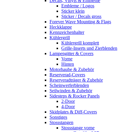
Decals, Vinyls & Embleme
Embleme / Logos
Sticker klein
Sticker / Decals gross
Forever Wave Mounting & Flags
Heckklappe
Kennzeichenhalter
Kühlergrill
Kühlergrill komplett
Grille-Inserts und Zierblenden
Lampengitter & Covers
Vorne
Hinten
Motorhaube & Zubehör
Reserverad-Covers
Reserveradträger & Zubehör
Scheinwerferblenden
Seilwinden & Zubehör
Sidesteps & Rocker Panels
2-Door
4-Door
Skidplates & Diff-Covers
Sonstiges
Stossstangen
Stossstange vorne