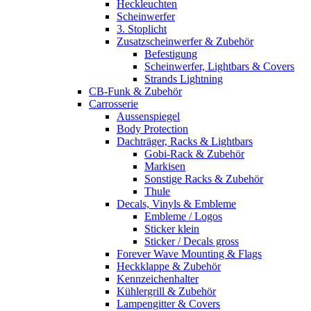
Heckleuchten
Scheinwerfer
3. Stoplicht
Zusatzscheinwerfer & Zubehör
Befestigung
Scheinwerfer, Lightbars & Covers
Strands Lightning
CB-Funk & Zubehör
Carrosserie
Aussenspiegel
Body Protection
Dachträger, Racks & Lightbars
Gobi-Rack & Zubehör
Markisen
Sonstige Racks & Zubehör
Thule
Decals, Vinyls & Embleme
Embleme / Logos
Sticker klein
Sticker / Decals gross
Forever Wave Mounting & Flags
Heckklappe & Zubehör
Kennzeichenhalter
Kühlergrill & Zubehör
Lampengitter & Covers