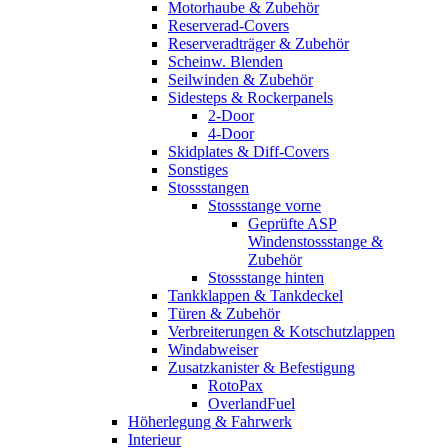
Motorhaube & Zubehör
Reserverad-Covers
Reserveradträger & Zubehör
Scheinw. Blenden
Seilwinden & Zubehör
Sidesteps & Rockerpanels
2-Door
4-Door
Skidplates & Diff-Covers
Sonstiges
Stossstangen
Stossstange vorne
Geprüfte ASP
Windenstossstange &
Zubehör
Stossstange hinten
Tankklappen & Tankdeckel
Türen & Zubehör
Verbreiterungen & Kotschutzlappen
Windabweiser
Zusatzkanister & Befestigung
RotoPax
OverlandFuel
Höherlegung & Fahrwerk
Interieur