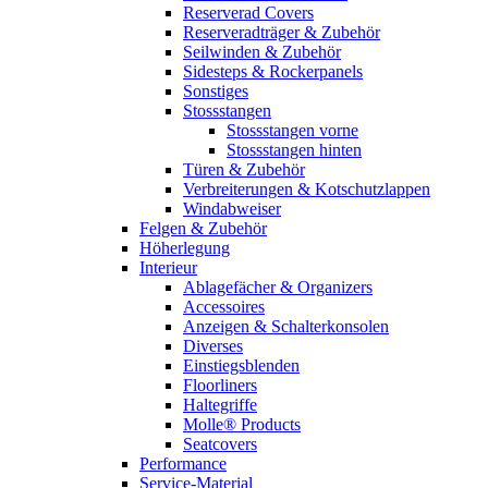
Reserverad Covers
Reserveradträger & Zubehör
Seilwinden & Zubehör
Sidesteps & Rockerpanels
Sonstiges
Stossstangen
Stossstangen vorne
Stossstangen hinten
Türen & Zubehör
Verbreiterungen & Kotschutzlappen
Windabweiser
Felgen & Zubehör
Höherlegung
Interieur
Ablagefächer & Organizers
Accessoires
Anzeigen & Schalterkonsolen
Diverses
Einstiegsblenden
Floorliners
Haltegriffe
Molle® Products
Seatcovers
Performance
Service-Material