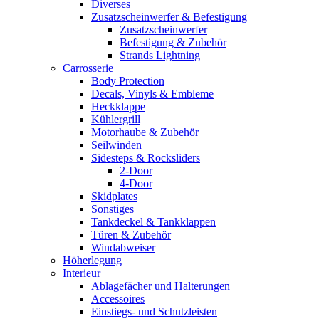
Diverses
Zusatzscheinwerfer & Befestigung
Zusatzscheinwerfer
Befestigung & Zubehör
Strands Lightning
Carrosserie
Body Protection
Decals, Vinyls & Embleme
Heckklappe
Kühlergrill
Motorhaube & Zubehör
Seilwinden
Sidesteps & Rocksliders
2-Door
4-Door
Skidplates
Sonstiges
Tankdeckel & Tankklappen
Türen & Zubehör
Windabweiser
Höherlegung
Interieur
Ablagefächer und Halterungen
Accessoires
Einstiegs- und Schutzleisten