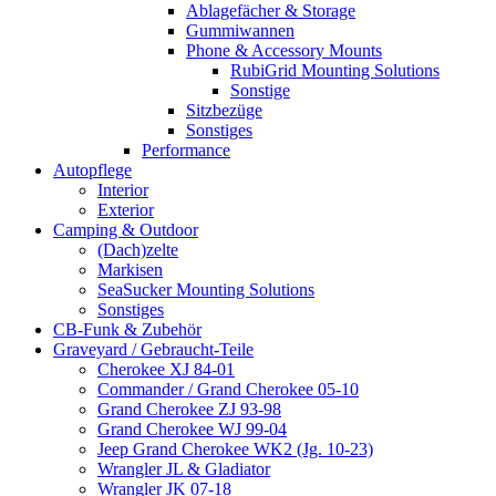
Ablagefächer & Storage
Gummiwannen
Phone & Accessory Mounts
RubiGrid Mounting Solutions
Sonstige
Sitzbezüge
Sonstiges
Performance
Autopflege
Interior
Exterior
Camping & Outdoor
(Dach)zelte
Markisen
SeaSucker Mounting Solutions
Sonstiges
CB-Funk & Zubehör
Graveyard / Gebraucht-Teile
Cherokee XJ 84-01
Commander / Grand Cherokee 05-10
Grand Cherokee ZJ 93-98
Grand Cherokee WJ 99-04
Jeep Grand Cherokee WK2 (Jg. 10-23)
Wrangler JL & Gladiator
Wrangler JK 07-18