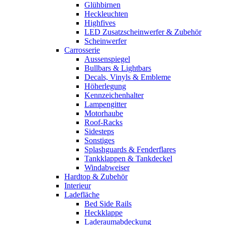
Glühbirnen
Heckleuchten
Highfives
LED Zusatzscheinwerfer & Zubehör
Scheinwerfer
Carrosserie
Aussenspiegel
Bullbars & Lightbars
Decals, Vinyls & Embleme
Höherlegung
Kennzeichenhalter
Lampengitter
Motorhaube
Roof-Racks
Sidesteps
Sonstiges
Splashguards & Fenderflares
Tankklappen & Tankdeckel
Windabweiser
Hardtop & Zubehör
Interieur
Ladefläche
Bed Side Rails
Heckklappe
Laderaumabdeckung