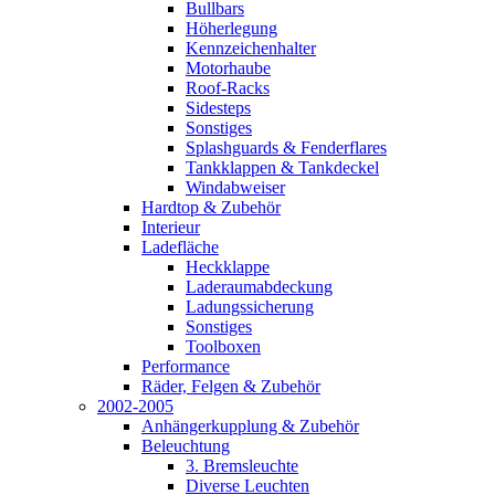
Bullbars
Höherlegung
Kennzeichenhalter
Motorhaube
Roof-Racks
Sidesteps
Sonstiges
Splashguards & Fenderflares
Tankklappen & Tankdeckel
Windabweiser
Hardtop & Zubehör
Interieur
Ladefläche
Heckklappe
Laderaumabdeckung
Ladungssicherung
Sonstiges
Toolboxen
Performance
Räder, Felgen & Zubehör
2002-2005
Anhängerkupplung & Zubehör
Beleuchtung
3. Bremsleuchte
Diverse Leuchten