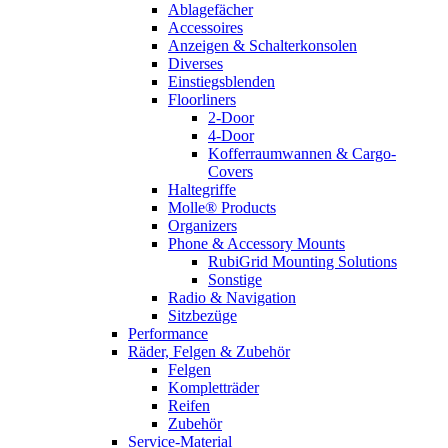
Ablagefächer
Accessoires
Anzeigen & Schalterkonsolen
Diverses
Einstiegsblenden
Floorliners
2-Door
4-Door
Kofferraumwannen & Cargo-
Covers
Haltegriffe
Molle® Products
Organizers
Phone & Accessory Mounts
RubiGrid Mounting Solutions
Sonstige
Radio & Navigation
Sitzbezüge
Performance
Räder, Felgen & Zubehör
Felgen
Kompletträder
Reifen
Zubehör
Service-Material