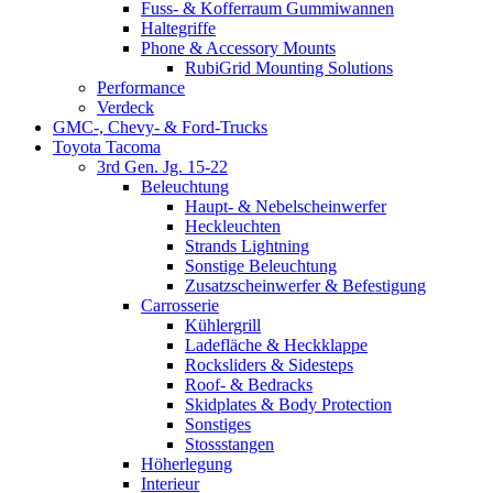
Fuss- & Kofferraum Gummiwannen
Haltegriffe
Phone & Accessory Mounts
RubiGrid Mounting Solutions
Performance
Verdeck
GMC-, Chevy- & Ford-Trucks
Toyota Tacoma
3rd Gen. Jg. 15-22
Beleuchtung
Haupt- & Nebelscheinwerfer
Heckleuchten
Strands Lightning
Sonstige Beleuchtung
Zusatzscheinwerfer & Befestigung
Carrosserie
Kühlergrill
Ladefläche & Heckklappe
Rocksliders & Sidesteps
Roof- & Bedracks
Skidplates & Body Protection
Sonstiges
Stossstangen
Höherlegung
Interieur