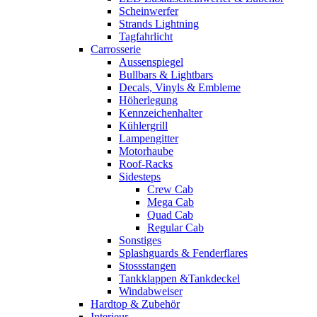
Scheinwerfer
Strands Lightning
Tagfahrlicht
Carrosserie
Aussenspiegel
Bullbars & Lightbars
Decals, Vinyls & Embleme
Höherlegung
Kennzeichenhalter
Kühlergrill
Lampengitter
Motorhaube
Roof-Racks
Sidesteps
Crew Cab
Mega Cab
Quad Cab
Regular Cab
Sonstiges
Splashguards & Fenderflares
Stossstangen
Tankklappen &Tankdeckel
Windabweiser
Hardtop & Zubehör
Interieur