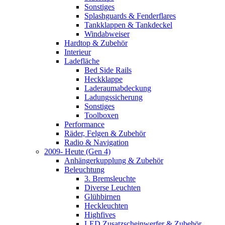
Sonstiges
Splashguards & Fenderflares
Tankklappen & Tankdeckel
Windabweiser
Hardtop & Zubehör
Interieur
Ladefläche
Bed Side Rails
Heckklappe
Laderaumabdeckung
Ladungssicherung
Sonstiges
Toolboxen
Performance
Räder, Felgen & Zubehör
Radio & Navigation
2009- Heute (Gen 4)
Anhängerkupplung & Zubehör
Beleuchtung
3. Bremsleuchte
Diverse Leuchten
Glühbirnen
Heckleuchten
Highfives
LED Zusatzscheinwerfer & Zubehör