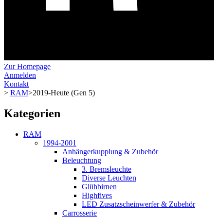
Zur Homepage
Anmelden
Kontakt
>
RAM
>
2019-Heute (Gen 5)
Kategorien
RAM
1994-2001
Anhängerkupplung & Zubehör
Beleuchtung
3. Bremsleuchte
Diverse Leuchten
Glühbirnen
Highfives
LED Zusatzscheinwerfer & Zubehör
Carrosserie