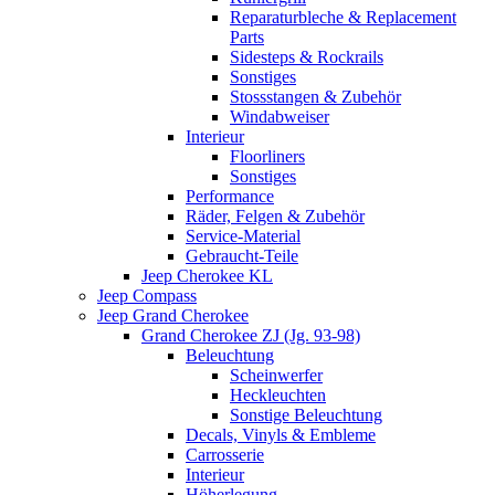
Reparaturbleche & Replacement
Parts
Sidesteps & Rockrails
Sonstiges
Stossstangen & Zubehör
Windabweiser
Interieur
Floorliners
Sonstiges
Performance
Räder, Felgen & Zubehör
Service-Material
Gebraucht-Teile
Jeep Cherokee KL
Jeep Compass
Jeep Grand Cherokee
Grand Cherokee ZJ (Jg. 93-98)
Beleuchtung
Scheinwerfer
Heckleuchten
Sonstige Beleuchtung
Decals, Vinyls & Embleme
Carrosserie
Interieur
Höherlegung