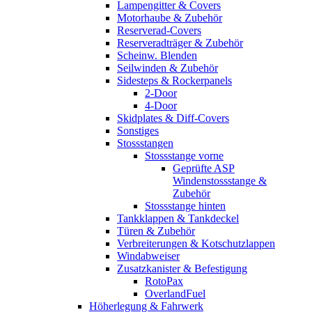
Lampengitter & Covers
Motorhaube & Zubehör
Reserverad-Covers
Reserveradträger & Zubehör
Scheinw. Blenden
Seilwinden & Zubehör
Sidesteps & Rockerpanels
2-Door
4-Door
Skidplates & Diff-Covers
Sonstiges
Stossstangen
Stossstange vorne
Geprüfte ASP
Windenstossstange &
Zubehör
Stossstange hinten
Tankklappen & Tankdeckel
Türen & Zubehör
Verbreiterungen & Kotschutzlappen
Windabweiser
Zusatzkanister & Befestigung
RotoPax
OverlandFuel
Höherlegung & Fahrwerk