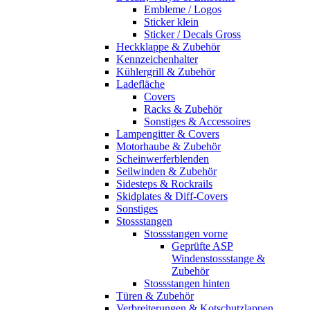
Embleme / Logos
Sticker klein
Sticker / Decals Gross
Heckklappe & Zubehör
Kennzeichenhalter
Kühlergrill & Zubehör
Ladefläche
Covers
Racks & Zubehör
Sonstiges & Accessoires
Lampengitter & Covers
Motorhaube & Zubehör
Scheinwerferblenden
Seilwinden & Zubehör
Sidesteps & Rockrails
Skidplates & Diff-Covers
Sonstiges
Stossstangen
Stossstangen vorne
Geprüfte ASP
Windenstossstange &
Zubehör
Stossstangen hinten
Türen & Zubehör
Verbreiterungen & Kotschutzlappen