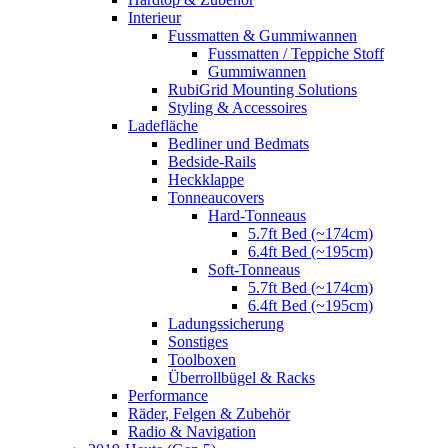
Interieur
Fussmatten & Gummiwannen
Fussmatten / Teppiche Stoff
Gummiwannen
RubiGrid Mounting Solutions
Styling & Accessoires
Ladefläche
Bedliner und Bedmats
Bedside-Rails
Heckklappe
Tonneaucovers
Hard-Tonneaus
5.7ft Bed (~174cm)
6.4ft Bed (~195cm)
Soft-Tonneaus
5.7ft Bed (~174cm)
6.4ft Bed (~195cm)
Ladungssicherung
Sonstiges
Toolboxen
Überrollbügel & Racks
Performance
Räder, Felgen & Zubehör
Radio & Navigation