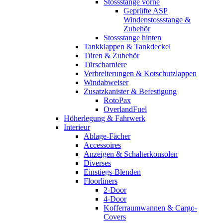
Stossstange vorne
Geprüfte ASP
Windenstossstange &
Zubehör
Stossstange hinten
Tankklappen & Tankdeckel
Türen & Zubehör
Türscharniere
Verbreiterungen & Kotschutzlappen
Windabweiser
Zusatzkanister & Befestigung
RotoPax
OverlandFuel
Höherlegung & Fahrwerk
Interieur
Ablage-Fächer
Accessoires
Anzeigen & Schalterkonsolen
Diverses
Einstiegs-Blenden
Floorliners
2-Door
4-Door
Kofferraumwannen & Cargo-
Covers