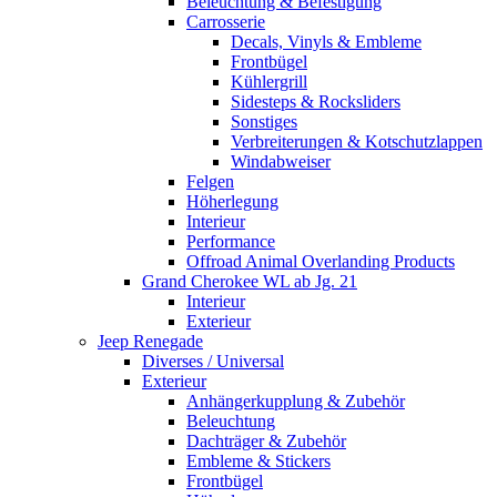
Beleuchtung & Befestigung
Carrosserie
Decals, Vinyls & Embleme
Frontbügel
Kühlergrill
Sidesteps & Rocksliders
Sonstiges
Verbreiterungen & Kotschutzlappen
Windabweiser
Felgen
Höherlegung
Interieur
Performance
Offroad Animal Overlanding Products
Grand Cherokee WL ab Jg. 21
Interieur
Exterieur
Jeep Renegade
Diverses / Universal
Exterieur
Anhängerkupplung & Zubehör
Beleuchtung
Dachträger & Zubehör
Embleme & Stickers
Frontbügel