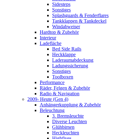
Sidesteps
Sonstiges
Splashguards & Fenderflares
Tankklappen & Tankdeckel
Windabweiser
Hardtop & Zubehör
Interieur
Ladefläche
Bed Side Rails
Heckklappe
Laderaumabdeckung
Ladungssicherung
Sonstiges
Toolboxen
Performance
Räder, Felgen & Zubehör
Radio & Navigation
2009- Heute (Gen 4)
Anhängerkupplung & Zubehör
Beleuchtung
3. Bremsleuchte
Diverse Leuchten
Glühbirnen
Heckleuchten
Highfives