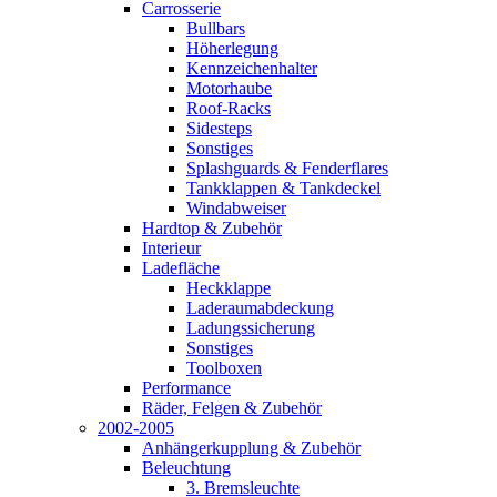
Carrosserie
Bullbars
Höherlegung
Kennzeichenhalter
Motorhaube
Roof-Racks
Sidesteps
Sonstiges
Splashguards & Fenderflares
Tankklappen & Tankdeckel
Windabweiser
Hardtop & Zubehör
Interieur
Ladefläche
Heckklappe
Laderaumabdeckung
Ladungssicherung
Sonstiges
Toolboxen
Performance
Räder, Felgen & Zubehör
2002-2005
Anhängerkupplung & Zubehör
Beleuchtung
3. Bremsleuchte