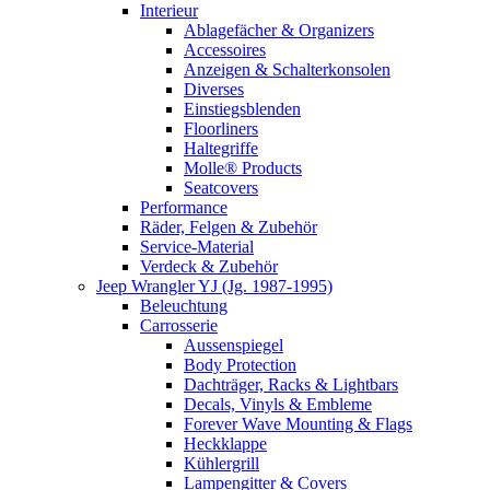
Interieur
Ablagefächer & Organizers
Accessoires
Anzeigen & Schalterkonsolen
Diverses
Einstiegsblenden
Floorliners
Haltegriffe
Molle® Products
Seatcovers
Performance
Räder, Felgen & Zubehör
Service-Material
Verdeck & Zubehör
Jeep Wrangler YJ (Jg. 1987-1995)
Beleuchtung
Carrosserie
Aussenspiegel
Body Protection
Dachträger, Racks & Lightbars
Decals, Vinyls & Embleme
Forever Wave Mounting & Flags
Heckklappe
Kühlergrill
Lampengitter & Covers