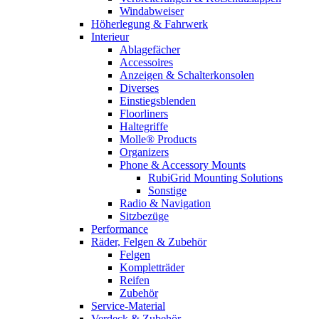
Windabweiser
Höherlegung & Fahrwerk
Interieur
Ablagefächer
Accessoires
Anzeigen & Schalterkonsolen
Diverses
Einstiegsblenden
Floorliners
Haltegriffe
Molle® Products
Organizers
Phone & Accessory Mounts
RubiGrid Mounting Solutions
Sonstige
Radio & Navigation
Sitzbezüge
Performance
Räder, Felgen & Zubehör
Felgen
Kompletträder
Reifen
Zubehör
Service-Material
Verdeck & Zubehör