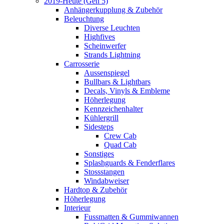
2019-Heute (Gen 5)
Anhängerkupplung & Zubehör
Beleuchtung
Diverse Leuchten
Highfives
Scheinwerfer
Strands Lightning
Carrosserie
Aussenspiegel
Bullbars & Lightbars
Decals, Vinyls & Embleme
Höherlegung
Kennzeichenhalter
Kühlergrill
Sidesteps
Crew Cab
Quad Cab
Sonstiges
Splashguards & Fenderflares
Stossstangen
Windabweiser
Hardtop & Zubehör
Höherlegung
Interieur
Fussmatten & Gummiwannen