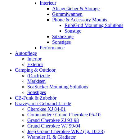
Interieur
Ablagefächer & Storage
Gummiwannen
Phone & Accessory Mounts
RubiGrid Mounting Solutions
Sonstige
Sitzbezüge
Sonstiges
Performance
Autopflege
Interior
Exterior
Camping & Outdoor
(Dach)zelte
Markisen
SeaSucker Mounting Solutions
Sonstiges
CB-Funk & Zubehör
Graveyard / Gebraucht-Teile
Cherokee XJ 84-01
Commander / Grand Cherokee 05-10
Grand Cherokee ZJ 93-98
Grand Cherokee WJ 99-04
Jeep Grand Cherokee WK2 (Jg. 10-23)
Wrangler JL & Gladiator