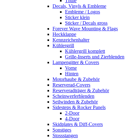
Thule
Decals, Vinyls & Embleme
Embleme / Logos
Sticker klein
Sticker / Decals gross
Forever Wave Mounting & Flags
Heckklappe
Kennzeichenhalter
Kühlergrill
Kühlergrill komplett
Grille-Inserts und Zierblenden
Lampengitter & Covers
Vorne
Hinten
Motorhaube & Zubehör
Reserverad-Covers
Reserveradträger & Zubehör
Scheinwerferblenden
Seilwinden & Zubehör
Sidesteps & Rocker Panels
2-Door
4-Door
Skidplates & Diff-Covers
Sonstiges
Stossstangen