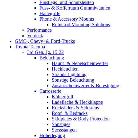
Einstiegs- und Schutzleisten
Fuss- & Kofferraum Gummiwannen
Haltegriffe
Phone & Accessory Mounts
RubiGrid Mounting Solutions
Performance
Verdeck
GMC-, Chevy- & Ford-Trucks
Toyota Tacoma
3rd Gen. Jg. 15-22
Beleuchtung
Haupt- & Nebelscheinwerfer
Heckleuchten
Strands Lightning
Sonstige Beleuchtung
Zusatzscheinwerfer & Befestigung
Carrosserie
Kühlergrill
Ladefläche & Heckklappe
Rocksliders & Sidesteps
Roof- & Bedracks
Skidplates & Body Protection
Sonstiges
Stossstangen
Höherlegung