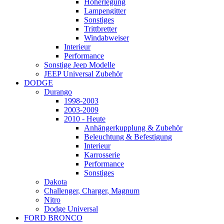
Höherlegung
Lampengitter
Sonstiges
Trittbretter
Windabweiser
Interieur
Performance
Sonstige Jeep Modelle
JEEP Universal Zubehör
DODGE
Durango
1998-2003
2003-2009
2010 - Heute
Anhängerkupplung & Zubehör
Beleuchtung & Befestigung
Interieur
Karrosserie
Performance
Sonstiges
Dakota
Challenger, Charger, Magnum
Nitro
Dodge Universal
FORD BRONCO