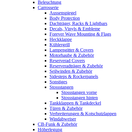
Beleuchtung
Carrosserie
Aussenspiegel
Body Protection
Dachträger, Racks & Lightbars
Decals, Vinyls & Embleme
Forever Wave Mounting & Flags
Heckklappe
Kühlergrill
Lampengitter & Covers
Motorhaube & Zubehör
Reserverad Covers
Reserveradträger & Zubehör
Seilwinden & Zubehör
Sidesteps & Rockerpanels
Sonstiges
Stossstangen
Stossstangen vorne
Stossstangen hinten
Tankklappen & Tankdeckel
Türen & Zubehör
Verbreiterungen & Kotschutzlappen
Windabweiser
CB-Funk & Zubehör
Höherlegung