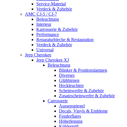
Service-Material
Verdeck & Zubehör
AMC CJ-5 / CJ-7
Beleuchtung
Interieur
Karrosserie & Zubehör
Performance
Reparaturbleche & Restauration
Verdeck & Zubehör
Universal
Jeep Cherokee
Jeep Cherokee XJ
Beleuchtung
Blinker & Positionslampen
Diverses
Glühbirnen
Heckleuchten
Scheinwerfer & Zubehör
Zusatzscheinwerfer & Zubehör
Carrosserie
Aussenspiegel
Decals, Vinyls & Embleme
Fenderflares
Höherlegung
Kühlergrill