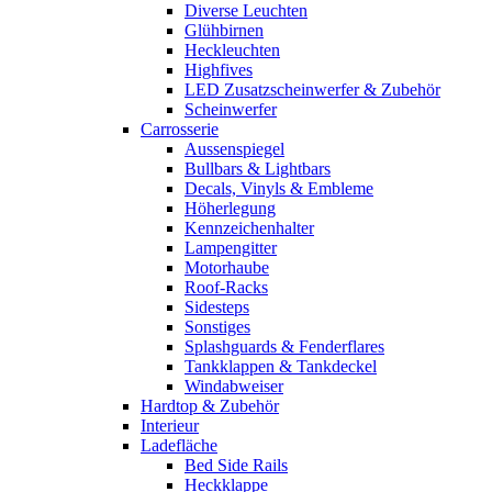
Diverse Leuchten
Glühbirnen
Heckleuchten
Highfives
LED Zusatzscheinwerfer & Zubehör
Scheinwerfer
Carrosserie
Aussenspiegel
Bullbars & Lightbars
Decals, Vinyls & Embleme
Höherlegung
Kennzeichenhalter
Lampengitter
Motorhaube
Roof-Racks
Sidesteps
Sonstiges
Splashguards & Fenderflares
Tankklappen & Tankdeckel
Windabweiser
Hardtop & Zubehör
Interieur
Ladefläche
Bed Side Rails
Heckklappe