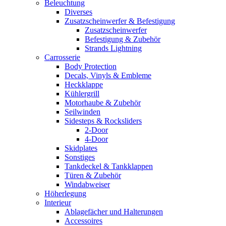
Beleuchtung
Diverses
Zusatzscheinwerfer & Befestigung
Zusatzscheinwerfer
Befestigung & Zubehör
Strands Lightning
Carrosserie
Body Protection
Decals, Vinyls & Embleme
Heckklappe
Kühlergrill
Motorhaube & Zubehör
Seilwinden
Sidesteps & Rocksliders
2-Door
4-Door
Skidplates
Sonstiges
Tankdeckel & Tankklappen
Türen & Zubehör
Windabweiser
Höherlegung
Interieur
Ablagefächer und Halterungen
Accessoires