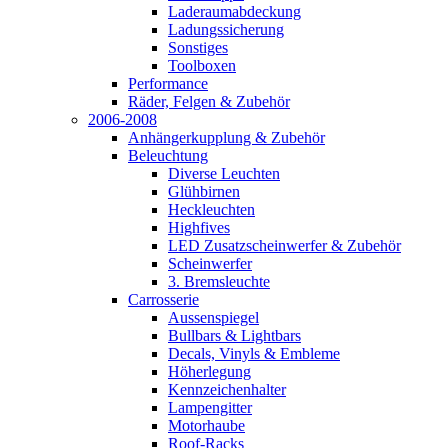
Laderaumabdeckung
Ladungssicherung
Sonstiges
Toolboxen
Performance
Räder, Felgen & Zubehör
2006-2008
Anhängerkupplung & Zubehör
Beleuchtung
Diverse Leuchten
Glühbirnen
Heckleuchten
Highfives
LED Zusatzscheinwerfer & Zubehör
Scheinwerfer
3. Bremsleuchte
Carrosserie
Aussenspiegel
Bullbars & Lightbars
Decals, Vinyls & Embleme
Höherlegung
Kennzeichenhalter
Lampengitter
Motorhaube
Roof-Racks