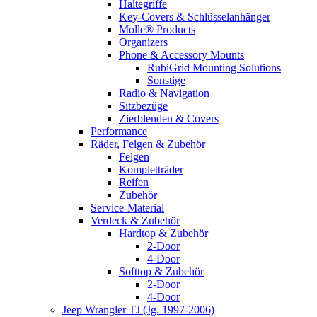
Haltegriffe
Key-Covers & Schlüsselanhänger
Molle® Products
Organizers
Phone & Accessory Mounts
RubiGrid Mounting Solutions
Sonstige
Radio & Navigation
Sitzbezüge
Zierblenden & Covers
Performance
Räder, Felgen & Zubehör
Felgen
Kompletträder
Reifen
Zubehör
Service-Material
Verdeck & Zubehör
Hardtop & Zubehör
2-Door
4-Door
Softtop & Zubehör
2-Door
4-Door
Jeep Wrangler TJ (Jg. 1997-2006)