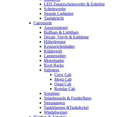
LED Zusatzscheinwerfer & Zubehör
Scheinwerfer
Strands Lightning
Tagfahrlicht
Carrosserie
Aussenspiegel
Bullbars & Lightbars
Decals, Vinyls & Embleme
Höherlegung
Kennzeichenhalter
Kühlergrill
Lampengitter
Motorhaube
Roof-Racks
Sidesteps
Crew Cab
Mega Cab
Quad Cab
Regular Cab
Sonstiges
Splashguards & Fenderflares
Stossstangen
Tankklappen &Tankdeckel
Windabweiser
Hardtop & Zubehör