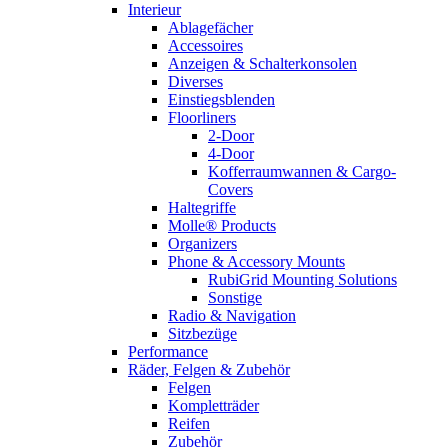
Interieur
Ablagefächer
Accessoires
Anzeigen & Schalterkonsolen
Diverses
Einstiegsblenden
Floorliners
2-Door
4-Door
Kofferraumwannen & Cargo-
Covers
Haltegriffe
Molle® Products
Organizers
Phone & Accessory Mounts
RubiGrid Mounting Solutions
Sonstige
Radio & Navigation
Sitzbezüge
Performance
Räder, Felgen & Zubehör
Felgen
Kompletträder
Reifen
Zubehör