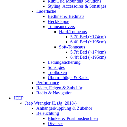
RubiGrid Mounting Solutions
Styling, Accessoires & Sonstiges
Ladefläche
Bedliner & Bedmats
Heckklappe
Tonneaucovers
Hard-Tonneaus
5.7ft Bed (~174cm)
6.4ft Bed (~195cm)
Soft-Tonneaus
5.7ft Bed (~174cm)
6.4ft Bed (~195cm)
Ladungssicherung
Sonstiges
Toolboxen
Überrollbügel & Racks
Performance
Räder, Felgen & Zubehör
Radio & Navigation
JEEP
Jeep Wrangler JL (Jg. 2018-)
Anhängerkupplung & Zubehör
Beleuchtung
Blinker & Positionsleuchten
Diverses