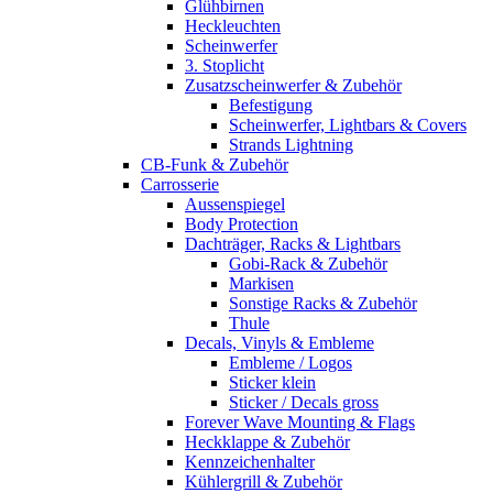
Glühbirnen
Heckleuchten
Scheinwerfer
3. Stoplicht
Zusatzscheinwerfer & Zubehör
Befestigung
Scheinwerfer, Lightbars & Covers
Strands Lightning
CB-Funk & Zubehör
Carrosserie
Aussenspiegel
Body Protection
Dachträger, Racks & Lightbars
Gobi-Rack & Zubehör
Markisen
Sonstige Racks & Zubehör
Thule
Decals, Vinyls & Embleme
Embleme / Logos
Sticker klein
Sticker / Decals gross
Forever Wave Mounting & Flags
Heckklappe & Zubehör
Kennzeichenhalter
Kühlergrill & Zubehör