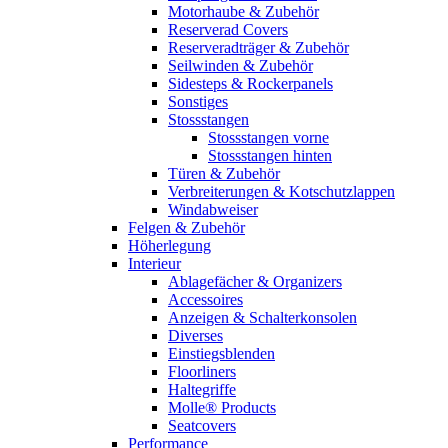
Motorhaube & Zubehör
Reserverad Covers
Reserveradträger & Zubehör
Seilwinden & Zubehör
Sidesteps & Rockerpanels
Sonstiges
Stossstangen
Stossstangen vorne
Stossstangen hinten
Türen & Zubehör
Verbreiterungen & Kotschutzlappen
Windabweiser
Felgen & Zubehör
Höherlegung
Interieur
Ablagefächer & Organizers
Accessoires
Anzeigen & Schalterkonsolen
Diverses
Einstiegsblenden
Floorliners
Haltegriffe
Molle® Products
Seatcovers
Performance