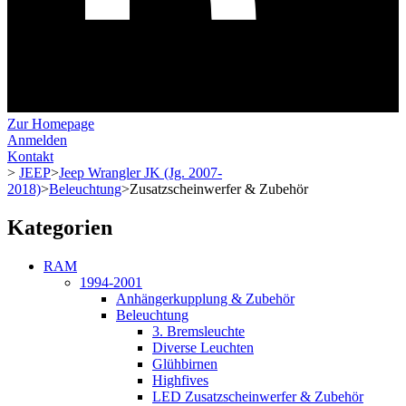
Zur Homepage
Anmelden
Kontakt
>
JEEP
>
Jeep Wrangler JK (Jg. 2007-
2018)
>
Beleuchtung
>
Zusatzscheinwerfer & Zubehör
Kategorien
RAM
1994-2001
Anhängerkupplung & Zubehör
Beleuchtung
3. Bremsleuchte
Diverse Leuchten
Glühbirnen
Highfives
LED Zusatzscheinwerfer & Zubehör