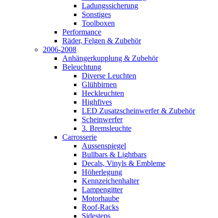
Ladungssicherung
Sonstiges
Toolboxen
Performance
Räder, Felgen & Zubehör
2006-2008
Anhängerkupplung & Zubehör
Beleuchtung
Diverse Leuchten
Glühbirnen
Heckleuchten
Highfives
LED Zusatzscheinwerfer & Zubehör
Scheinwerfer
3. Bremsleuchte
Carrosserie
Aussenspiegel
Bullbars & Lightbars
Decals, Vinyls & Embleme
Höherlegung
Kennzeichenhalter
Lampengitter
Motorhaube
Roof-Racks
Sidesteps