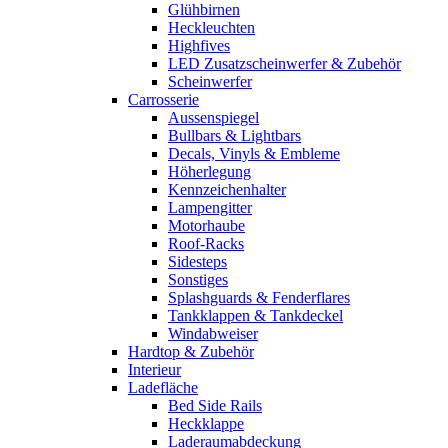
Glühbirnen
Heckleuchten
Highfives
LED Zusatzscheinwerfer & Zubehör
Scheinwerfer
Carrosserie
Aussenspiegel
Bullbars & Lightbars
Decals, Vinyls & Embleme
Höherlegung
Kennzeichenhalter
Lampengitter
Motorhaube
Roof-Racks
Sidesteps
Sonstiges
Splashguards & Fenderflares
Tankklappen & Tankdeckel
Windabweiser
Hardtop & Zubehör
Interieur
Ladefläche
Bed Side Rails
Heckklappe
Laderaumabdeckung