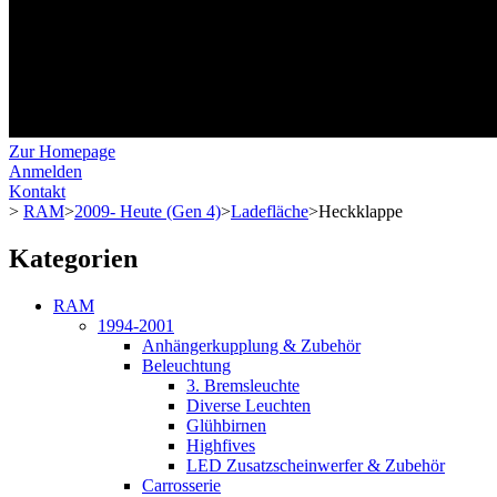
Zur Homepage
Anmelden
Kontakt
>
RAM
>
2009- Heute (Gen 4)
>
Ladefläche
>
Heckklappe
Kategorien
RAM
1994-2001
Anhängerkupplung & Zubehör
Beleuchtung
3. Bremsleuchte
Diverse Leuchten
Glühbirnen
Highfives
LED Zusatzscheinwerfer & Zubehör
Carrosserie