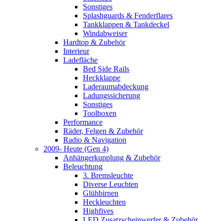
Sonstiges
Splashguards & Fenderflares
Tankklappen & Tankdeckel
Windabweiser
Hardtop & Zubehör
Interieur
Ladefläche
Bed Side Rails
Heckklappe
Laderaumabdeckung
Ladungssicherung
Sonstiges
Toolboxen
Performance
Räder, Felgen & Zubehör
Radio & Navigation
2009- Heute (Gen 4)
Anhängerkupplung & Zubehör
Beleuchtung
3. Bremsleuchte
Diverse Leuchten
Glühbirnen
Heckleuchten
Highfives
LED Zusatzscheinwerfer & Zubehör