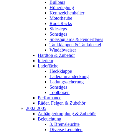
Bullbars
Höherlegung
Kennzeichenhalter
Motorhaube
Roof-Racks
Sidesteps
Sonstiges
Splashguards & Fenderflares
Tankklappen & Tankdeckel
Windabweiser
Hardtop & Zubehör
Interieur
Ladefläche
Heckklappe
Laderaumabdeckung
Ladungssicherung
Sonstiges
Toolboxen
Performance
Räder, Felgen & Zubehör
2002-2005
Anhängerkupplung & Zubehör
Beleuchtung
3. Bremsleuchte
Diverse Leuchten