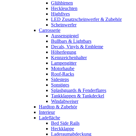
Glühbirnen
Heckleuchten
Highfives
LED Zusatzscheinwerfer & Zubehör
Scheinwerfer
Carrosserie
Aussenspiegel
Bullbars & Lightbars
Decals, Vinyls & Embleme
Höherlegung
Kennzeichenhalter
Lampengitter
Motorhaube
Roof-Racks
Sidesteps
Sonstiges
Splashguards & Fenderflares
Tankklappen & Tankdeckel
Windabweiser
Hardtop & Zubehör
Interieur
Ladefläche
Bed Side Rails
Heckklappe
Laderaumabdeckung