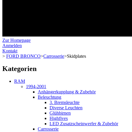
Zur Homepage
Anmelden
Kontakt
>
FORD BRONCO
>
Carrosserie
>
Skidplates
Kategorien
RAM
1994-2001
Anhängerkupplung & Zubehör
Beleuchtung
3. Bremsleuchte
Diverse Leuchten
Glühbirnen
Highfives
LED Zusatzscheinwerfer & Zubehör
Carrosserie