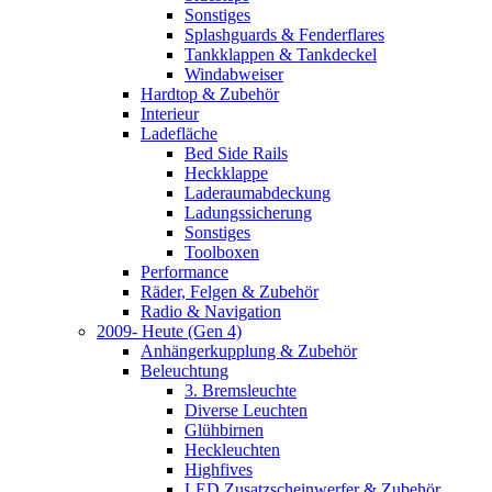
Sonstiges
Splashguards & Fenderflares
Tankklappen & Tankdeckel
Windabweiser
Hardtop & Zubehör
Interieur
Ladefläche
Bed Side Rails
Heckklappe
Laderaumabdeckung
Ladungssicherung
Sonstiges
Toolboxen
Performance
Räder, Felgen & Zubehör
Radio & Navigation
2009- Heute (Gen 4)
Anhängerkupplung & Zubehör
Beleuchtung
3. Bremsleuchte
Diverse Leuchten
Glühbirnen
Heckleuchten
Highfives
LED Zusatzscheinwerfer & Zubehör