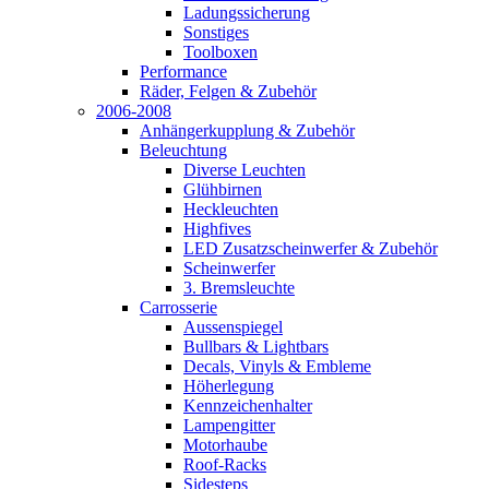
Ladungssicherung
Sonstiges
Toolboxen
Performance
Räder, Felgen & Zubehör
2006-2008
Anhängerkupplung & Zubehör
Beleuchtung
Diverse Leuchten
Glühbirnen
Heckleuchten
Highfives
LED Zusatzscheinwerfer & Zubehör
Scheinwerfer
3. Bremsleuchte
Carrosserie
Aussenspiegel
Bullbars & Lightbars
Decals, Vinyls & Embleme
Höherlegung
Kennzeichenhalter
Lampengitter
Motorhaube
Roof-Racks
Sidesteps