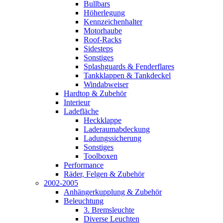
Bullbars
Höherlegung
Kennzeichenhalter
Motorhaube
Roof-Racks
Sidesteps
Sonstiges
Splashguards & Fenderflares
Tankklappen & Tankdeckel
Windabweiser
Hardtop & Zubehör
Interieur
Ladefläche
Heckklappe
Laderaumabdeckung
Ladungssicherung
Sonstiges
Toolboxen
Performance
Räder, Felgen & Zubehör
2002-2005
Anhängerkupplung & Zubehör
Beleuchtung
3. Bremsleuchte
Diverse Leuchten