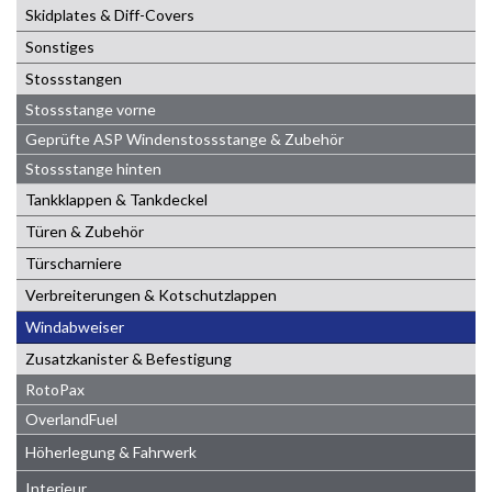
Skidplates & Diff-Covers
Sonstiges
Stossstangen
Stossstange vorne
Geprüfte ASP Windenstossstange & Zubehör
Stossstange hinten
Tankklappen & Tankdeckel
Türen & Zubehör
Türscharniere
Verbreiterungen & Kotschutzlappen
Windabweiser
Zusatzkanister & Befestigung
RotoPax
OverlandFuel
Höherlegung & Fahrwerk
Interieur