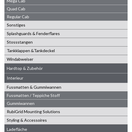
Mega Cab
Quad Cab
Regular Cab
Sonstiges
Splashguards & Fenderflares
Stossstangen
Tankklappen &Tankdeckel
Windabweiser
Hardtop & Zubehör
Interieur
Fussmatten & Gummiwannen
Fussmatten / Teppiche Stoff
Gummiwannen
RubiGrid Mounting Solutions
Styling & Accessoires
Ladefläche