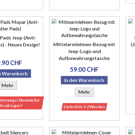
Pads Jeep (Anti-
Mittelarmlehnen-Bezug mit
s) - Neues Design!
Ü
Jeep-Logo und
Aufbewahrungstasche
.90 CHF
59.00 CHF
en Warenkorb
In den Warenkorb
Mehr
Mehr
nterwegs! Demnächst
er ab Lager!
Lieferfrist 1-2 Wochen