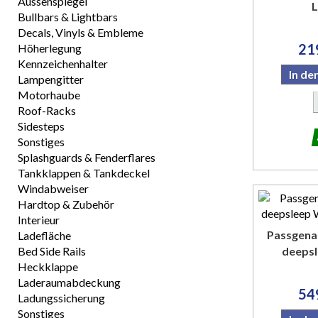
Aussenspiegel
L
Bullbars & Lightbars
Decals, Vinyls & Embleme
21
Höherlegung
Kennzeichenhalter
In d
Lampengitter
Motorhaube
Roof-Racks
Sidesteps
Sonstiges
Splashguards & Fenderflares
Tankklappen & Tankdeckel
Windabweiser
Hardtop & Zubehör
Interieur
Passgena
Ladefläche
Bed Side Rails
deepsl
Heckklappe
Laderaumabdeckung
54
Ladungssicherung
Sonstiges