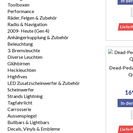
In d
Toolboxen
Performance
Räder, Felgen & Zubehör
Radio & Navigation
Liefer
2009- Heute (Gen 4)
Anhängerkupplung & Zubehör
Beleuchtung
3. Bremsleuchte
Diverse Leuchten
Glühbirnen
Dead-Pedal
Heckleuchten
Q
Highfives
LED Zusatzscheinwerfer & Zubehör
Scheinwerfer
16
Strands Lightning
Tagfahrlicht
In d
Carrosserie
Aussenspiegel
Bullbars & Lightbars
Decals, Vinyls & Embleme
Liefer