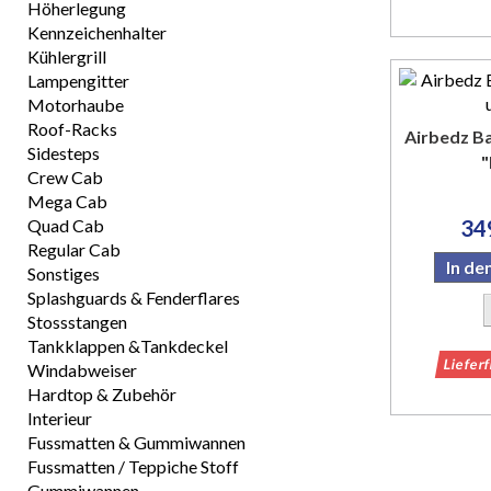
Höherlegung
Kennzeichenhalter
Kühlergrill
Lampengitter
Motorhaube
Roof-Racks
Airbedz B
Sidesteps
"
Crew Cab
Mega Cab
Quad Cab
34
Regular Cab
In d
Sonstiges
Splashguards & Fenderflares
Stossstangen
Tankklappen &Tankdeckel
Liefer
Windabweiser
Hardtop & Zubehör
Interieur
Fussmatten & Gummiwannen
Fussmatten / Teppiche Stoff
Gummiwannen