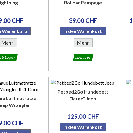
ightning
Rollbar Rampage
9.00 CHF
39.00 CHF
1
en Warenkorb
In den Warenkorb
Mehr
Mehr
ab Lager
ab Lager
Petbed2Go Hundebett
ue Luftmatratze
"large" Jeep
eep Wrangler
129.00 CHF
9.00 CHF
In den Warenkorb