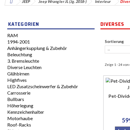
JEEP
Jeep Wrangler JL (Jg. 2018-)
Interieur
Dive
KATEGORIEN
DIVERSES
RAM
1994-2001
Sortierung
Anhängerkupplung & Zubehör
Beleuchtung
3. Bremsleuchte
Zeige 1 - 24 von
Diverse Leuchten
Glühbirnen
Highfives
LED Zusatzscheinwerfer & Zubehör
Carrosserie
Pet-Divi
Bullbars
Höherlegung
Kennzeichenhalter
Motorhaube
59
Roof-Racks