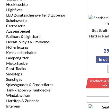
Heckleuchten
Highfives
LED Zusatzscheinwerfer & Zubehör
Scheinwerfer
Carrosserie
Seatbelt-
Aussenspiegel
Flatter Pad
Bullbars & Lightbars
Decals, Vinyls & Embleme
Höherlegung
29
Kennzeichenhalter
Lampengitter
In d
Motorhaube
Roof-Racks
Sidesteps
Sonstiges
Nachschub u
Splashguards & Fenderflares
wied
Tankklappen & Tankdeckel
Windabweiser
Hardtop & Zubehör
Interieur