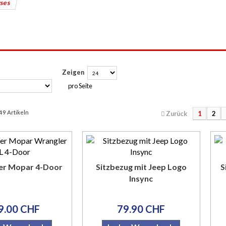
rses
Zeigen
pro Seite
 49 Artikeln
Zurück
1
2
der Mopar 4-Door
Sitzbezug mit Jeep Logo
S
Insync
9.00 CHF
79.90 CHF