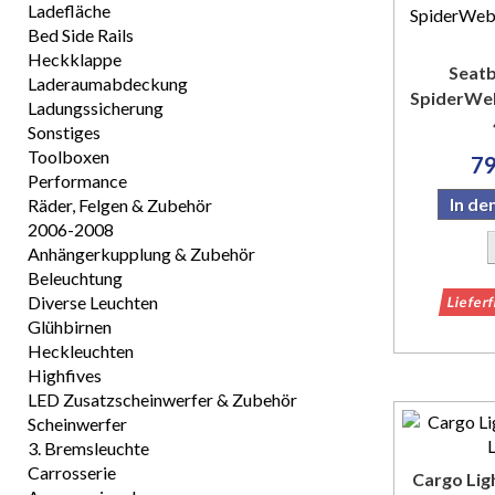
Ladefläche
Bed Side Rails
Heckklappe
Seatb
Laderaumabdeckung
SpiderWe
Ladungssicherung
Sonstiges
Toolboxen
79
Performance
In d
Räder, Felgen & Zubehör
2006-2008
Anhängerkupplung & Zubehör
Beleuchtung
Diverse Leuchten
Liefer
Glühbirnen
Heckleuchten
Highfives
LED Zusatzscheinwerfer & Zubehör
Scheinwerfer
3. Bremsleuchte
Carrosserie
Cargo Lig