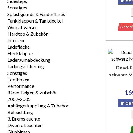
In d
Sidesteps
Sonstiges
Splashguards & Fenderflares
Tankklappen & Tankdeckel
Windabweiser
Liefer
Hardtop & Zubehör
Interieur
Ladefläche
Heckklappe
Laderaumabdeckung
Ladungssicherung
Dead-P
Sonstiges
schwarz M
Toolboxen
Performance
16
Räder, Felgen & Zubehör
2002-2005
In d
Anhängerkupplung & Zubehör
Beleuchtung
3. Bremsleuchte
Diverse Leuchten
Glühbirnen