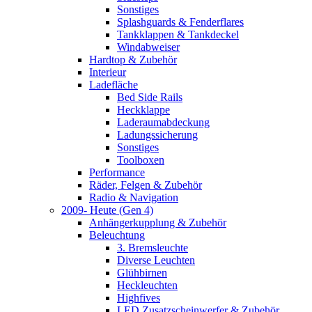
Sonstiges
Splashguards & Fenderflares
Tankklappen & Tankdeckel
Windabweiser
Hardtop & Zubehör
Interieur
Ladefläche
Bed Side Rails
Heckklappe
Laderaumabdeckung
Ladungssicherung
Sonstiges
Toolboxen
Performance
Räder, Felgen & Zubehör
Radio & Navigation
2009- Heute (Gen 4)
Anhängerkupplung & Zubehör
Beleuchtung
3. Bremsleuchte
Diverse Leuchten
Glühbirnen
Heckleuchten
Highfives
LED Zusatzscheinwerfer & Zubehör