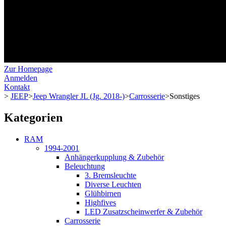
Zur Homepage
Anmelden
Kontakt
>
JEEP
>
Jeep Wrangler JL (Jg. 2018-)
>
Carrosserie
>
Sonstiges
Kategorien
RAM
1994-2001
Anhängerkupplung & Zubehör
Beleuchtung
3. Bremsleuchte
Diverse Leuchten
Glühbirnen
Highfives
LED Zusatzscheinwerfer & Zubehör
Carrosserie