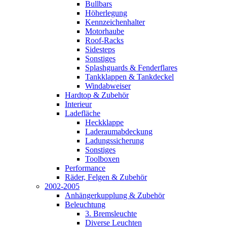
Bullbars
Höherlegung
Kennzeichenhalter
Motorhaube
Roof-Racks
Sidesteps
Sonstiges
Splashguards & Fenderflares
Tankklappen & Tankdeckel
Windabweiser
Hardtop & Zubehör
Interieur
Ladefläche
Heckklappe
Laderaumabdeckung
Ladungssicherung
Sonstiges
Toolboxen
Performance
Räder, Felgen & Zubehör
2002-2005
Anhängerkupplung & Zubehör
Beleuchtung
3. Bremsleuchte
Diverse Leuchten