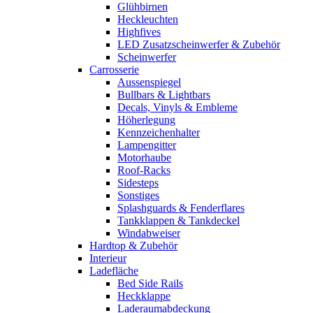
Glühbirnen
Heckleuchten
Highfives
LED Zusatzscheinwerfer & Zubehör
Scheinwerfer
Carrosserie
Aussenspiegel
Bullbars & Lightbars
Decals, Vinyls & Embleme
Höherlegung
Kennzeichenhalter
Lampengitter
Motorhaube
Roof-Racks
Sidesteps
Sonstiges
Splashguards & Fenderflares
Tankklappen & Tankdeckel
Windabweiser
Hardtop & Zubehör
Interieur
Ladefläche
Bed Side Rails
Heckklappe
Laderaumabdeckung