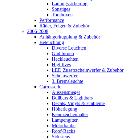
Ladungssicherung
Sonstiges
Toolboxen
Performance
Räder, Felgen & Zubehör
2006-2008
Anhängerkupplung & Zubehör
Beleuchtung
Diverse Leuchten
Glühbirnen
Heckleuchten
Highfives
LED Zusatzscheinwerfer & Zubehör
Scheinwerfer
3. Bremsleuchte
Carrosserie
Aussenspiegel
Bullbars & Lightbars
Decals, Vinyls & Embleme
Höherlegung
Kennzeichenhalter
Lampengitter
Motorhaube
Roof-Racks
Sidesteps