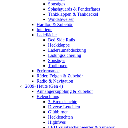
Sonstiges
Splashguards & Fenderflares
Tankklappen & Tankdeckel
Windabweiser
Hardtop & Zubehör
Interieur
Ladefläche
Bed Side Rails
Heckklappe
Laderaumabdeckung
Ladungssicherung
Sonstiges
Toolboxen
Performance
Räder, Felgen & Zubehör
Radio & Navigation
2009- Heute (Gen 4)
Anhängerkupplung & Zubehör
Beleuchtung
3. Bremsleuchte
Diverse Leuchten
Glühbirnen
Heckleuchten
Highfives
LED Zusatzscheinwerfer & Zubehör