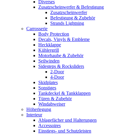
Diverses
Zusatzscheinwerfer & Befestigung
Zusatzscheinwerfer
Befestigung & Zubehör
Strands Lightning
Carrosserie
Body Protection
Decals, Vinyls & Embleme
Heckklappe
Kühlergrill
Motorhaube & Zubehör
Seilwinden
Sidesteps & Rocksliders
2-Door
4-Door
Skidplates
Sonstiges
Tankdeckel & Tankklappen
Türen & Zubehör
Windabweiser
Höherlegung
Interieur
Ablagefächer und Halterungen
Accessoires
Einstiegs- und Schutzleisten