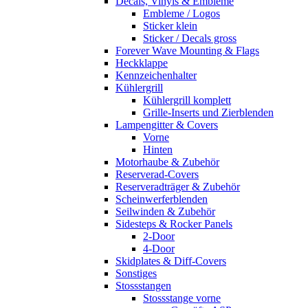
Decals, Vinyls & Embleme
Embleme / Logos
Sticker klein
Sticker / Decals gross
Forever Wave Mounting & Flags
Heckklappe
Kennzeichenhalter
Kühlergrill
Kühlergrill komplett
Grille-Inserts und Zierblenden
Lampengitter & Covers
Vorne
Hinten
Motorhaube & Zubehör
Reserverad-Covers
Reserveradträger & Zubehör
Scheinwerferblenden
Seilwinden & Zubehör
Sidesteps & Rocker Panels
2-Door
4-Door
Skidplates & Diff-Covers
Sonstiges
Stossstangen
Stossstange vorne