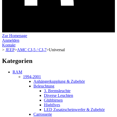
Zur Homepage
Anmelden
Kontakt
>
JEEP
>
AMC CJ-5 / CJ-7
>
Universal
Kategorien
RAM
1994-2001
Anhängerkupplung & Zubehör
Beleuchtung
3. Bremsleuchte
Diverse Leuchten
Glühbirnen
Highfives
LED Zusatzscheinwerfer & Zubehör
Carrosserie