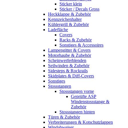
Sticker klein
Sticker / Decals Gross
Heckklappe & Zubehör
Kennzeichenhalter
Kühlergrill & Zubehör
Ladefläche
Covers
Racks & Zubehör
Sonstiges & Accessoires
Lampengitter & Covers
Motorhaube & Zubehör
Scheinwerferblenden
Seilwinden & Zubehör
Sidesteps & Rockrails
Skidplates & Diff-Covers
Sonstiges
Stossstangen
Stossstangen vorne
Geprüfte ASP
Windenstossstange &
Zubehör
Stossstangen hinten
Türen & Zubehör
Verbreiterungen & Kotschutzlappen
Windabweiser