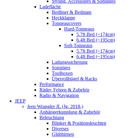
Styling, Accessoires & Sonstiges
Ladefläche
Bedliner & Bedmats
Heckklappe
Tonneaucovers
Hard-Tonneaus
5.7ft Bed (~174cm)
6.4ft Bed (~195cm)
Soft-Tonneaus
5.7ft Bed (~174cm)
6.4ft Bed (~195cm)
Ladungssicherung
Sonstiges
Toolboxen
Überrollbügel & Racks
Performance
Räder, Felgen & Zubehör
Radio & Navigation
JEEP
Jeep Wrangler JL (Jg. 2018-)
Anhängerkupplung & Zubehör
Beleuchtung
Blinker & Positionsleuchten
Diverses
Glühbirnen