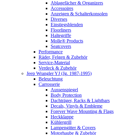
Ablagefächer & Organizers
Accessoires
Anzeigen & Schalterkonsolen
Diverses
Einstiegsblenden
Floorliners
Haltegriffe
Molle® Products
Seatcovers
Performance
Räder, Felgen & Zubehör
Service-Material
Verdeck & Zubehör
Jeep Wrangler YJ (Jg. 1987-1995)
Beleuchtung
Carrosserie
Aussenspiegel
Body Protection
Dachträger, Racks & Lightbars
Decals, Vinyls & Embleme
Forever Wave Mounting & Flags
Heckklappe
Kühlergrill
Lampengitter & Covers
Motorhaube & Zubehör