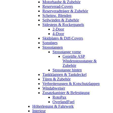
Motorhaube & Zubehör
Reserverad-Covers
Reserveradträger & Zubehör
Scheinw. Blenden
Seilwinden & Zubehör
Sidesteps & Rockerpanels
2-Door
4-Door
Skidplates & Diff-Covers
Sonstiges
Stossstangen
Stossstange vorne
Geprüfte ASP
Windenstossstange &
Zubehör
Stossstange hinten
Tankklappen & Tankdeckel
Türen & Zubehör
Verbreiterungen & Kotschutzlappen
Windabweiser
Zusatzkanister & Befestigung
RotoPax
OverlandFuel
Höherlegung & Fahrwerk
Interieur