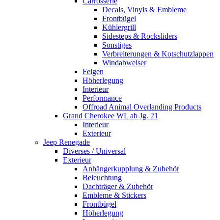
Carrosserie
Decals, Vinyls & Embleme
Frontbügel
Kühlergrill
Sidesteps & Rocksliders
Sonstiges
Verbreiterungen & Kotschutzlappen
Windabweiser
Felgen
Höherlegung
Interieur
Performance
Offroad Animal Overlanding Products
Grand Cherokee WL ab Jg. 21
Interieur
Exterieur
Jeep Renegade
Diverses / Universal
Exterieur
Anhängerkupplung & Zubehör
Beleuchtung
Dachträger & Zubehör
Embleme & Stickers
Frontbügel
Höherlegung