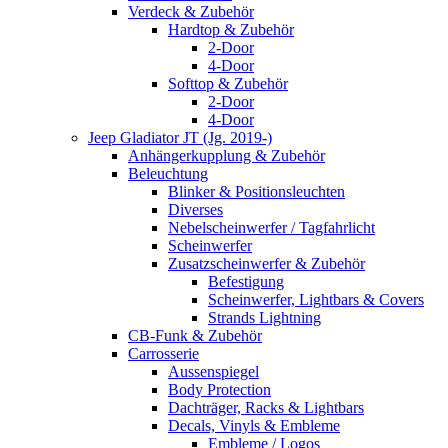
Verdeck & Zubehör
Hardtop & Zubehör
2-Door
4-Door
Softtop & Zubehör
2-Door
4-Door
Jeep Gladiator JT (Jg. 2019-)
Anhängerkupplung & Zubehör
Beleuchtung
Blinker & Positionsleuchten
Diverses
Nebelscheinwerfer / Tagfahrlicht
Scheinwerfer
Zusatzscheinwerfer & Zubehör
Befestigung
Scheinwerfer, Lightbars & Covers
Strands Lightning
CB-Funk & Zubehör
Carrosserie
Aussenspiegel
Body Protection
Dachträger, Racks & Lightbars
Decals, Vinyls & Embleme
Embleme / Logos