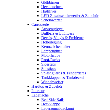
Glühbirnen
Heckleuchten
Highfives
LED Zusatzscheinwerfer & Zubehör
Scheinwerfer
Carrosserie
Aussenspiegel
Bullbars & Lightbars
Decals, Vinyls & Embleme
Höherlegung
Kennzeichenhalter
Lampengitter
Motorhaube
Roof-Racks
Sidesteps
Sonstiges
Splashguards & Fenderflares
Tankklappen & Tankdeckel
Windabweiser
Hardtop & Zubehör
Interieur
Ladefläche
Bed Side Rails
Heckklappe
Laderaumabdeckung