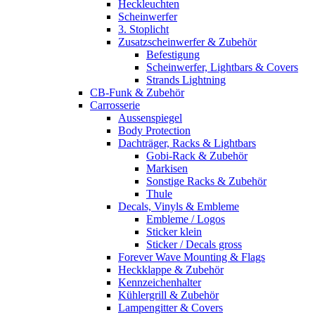
Heckleuchten
Scheinwerfer
3. Stoplicht
Zusatzscheinwerfer & Zubehör
Befestigung
Scheinwerfer, Lightbars & Covers
Strands Lightning
CB-Funk & Zubehör
Carrosserie
Aussenspiegel
Body Protection
Dachträger, Racks & Lightbars
Gobi-Rack & Zubehör
Markisen
Sonstige Racks & Zubehör
Thule
Decals, Vinyls & Embleme
Embleme / Logos
Sticker klein
Sticker / Decals gross
Forever Wave Mounting & Flags
Heckklappe & Zubehör
Kennzeichenhalter
Kühlergrill & Zubehör
Lampengitter & Covers