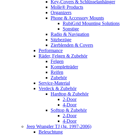
Key-Covers & Schlüsselanhänger
Molle® Products
Organizers
Phone & Accessory Mounts
RubiGrid Mounting Solutions
Sonstige
Radio & Navigation
Sitzbezüge
Zierblenden & Covers
Performance
Räder, Felgen & Zubehör
Felgen
Kompletträder
Reifen
Zubehör
Service-Material
Verdeck & Zubehör
Hardtop & Zubehör
2-Door
4-Door
Softtop & Zubehör
2-Door
4-Door
Jeep Wrangler TJ (Jg. 1997-2006)
Beleuchtung