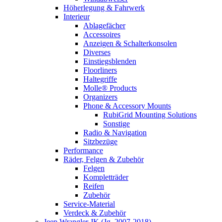
Höherlegung & Fahrwerk
Interieur
Ablagefächer
Accessoires
Anzeigen & Schalterkonsolen
Diverses
Einstiegsblenden
Floorliners
Haltegriffe
Molle® Products
Organizers
Phone & Accessory Mounts
RubiGrid Mounting Solutions
Sonstige
Radio & Navigation
Sitzbezüge
Performance
Räder, Felgen & Zubehör
Felgen
Kompletträder
Reifen
Zubehör
Service-Material
Verdeck & Zubehör
Jeep Wrangler JK (Jg. 2007-2018)