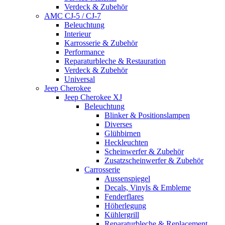
Verdeck & Zubehör
AMC CJ-5 / CJ-7
Beleuchtung
Interieur
Karrosserie & Zubehör
Performance
Reparaturbleche & Restauration
Verdeck & Zubehör
Universal
Jeep Cherokee
Jeep Cherokee XJ
Beleuchtung
Blinker & Positionslampen
Diverses
Glühbirnen
Heckleuchten
Scheinwerfer & Zubehör
Zusatzscheinwerfer & Zubehör
Carrosserie
Aussenspiegel
Decals, Vinyls & Embleme
Fenderflares
Höherlegung
Kühlergrill
Reparaturbleche & Replacement