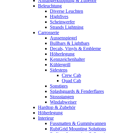
Anhängerkupplung & Zubehör
Beleuchtung
Diverse Leuchten
Highfives
Scheinwerfer
Strands Lightning
Carrosserie
Aussenspiegel
Bullbars & Lightbars
Decals, Vinyls & Embleme
Höherlegung
Kennzeichenhalter
Kühlergrill
Sidesteps
Crew Cab
Quad Cab
Sonstiges
Splashguards & Fenderflares
Stossstangen
Windabweiser
Hardtop & Zubehör
Höherlegung
Interieur
Fussmatten & Gummiwannen
RubiGrid Mounting Solutions