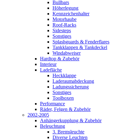
Bullbars
Höherlegung
Kennzeichenhalter
Motorhaube
Roof-Racks
Sidesteps
Sonstiges
Splashguards & Fenderflares
Tankklappen & Tankdeckel
Windabweiser
Hardtop & Zubehör
Interieur
Ladefläche
Heckklappe
Laderaumabdeckung
Ladungssicherung
Sonstiges
Toolboxen
Performance
Räder, Felgen & Zubehör
2002-2005
Anhängerkupplung & Zubehör
Beleuchtung
3. Bremsleuchte
Diverse Leuchten