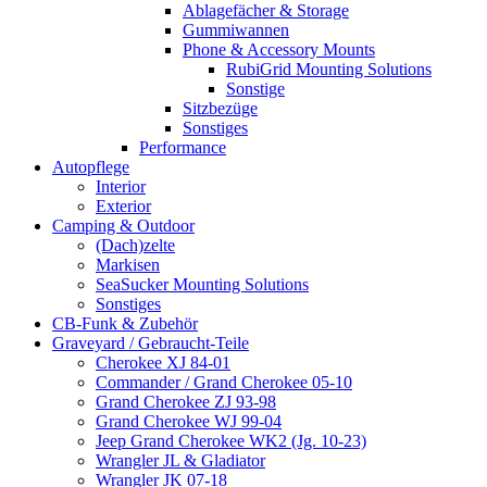
Ablagefächer & Storage
Gummiwannen
Phone & Accessory Mounts
RubiGrid Mounting Solutions
Sonstige
Sitzbezüge
Sonstiges
Performance
Autopflege
Interior
Exterior
Camping & Outdoor
(Dach)zelte
Markisen
SeaSucker Mounting Solutions
Sonstiges
CB-Funk & Zubehör
Graveyard / Gebraucht-Teile
Cherokee XJ 84-01
Commander / Grand Cherokee 05-10
Grand Cherokee ZJ 93-98
Grand Cherokee WJ 99-04
Jeep Grand Cherokee WK2 (Jg. 10-23)
Wrangler JL & Gladiator
Wrangler JK 07-18