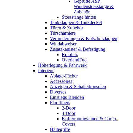
Geprüfte ASP
Windenstossstange &
Zubehör
Stossstange hinten
Tankklappen & Tankdeckel
Türen & Zubehör
Türscharniere
Verbreiterungen & Kotschutzlappen
Windabweiser
Zusatzkanister & Befestigung
RotoPax
OverlandFuel
Höherlegung & Fahrwerk
Interieur
Ablage-Fächer
Accessoires
Anzeigen & Schalterkonsolen
Diverses
Einstiegs-Blenden
Floorliners
2-Door
4-Door
Kofferraumwannen & Cargo-
Covers
Haltegriffe