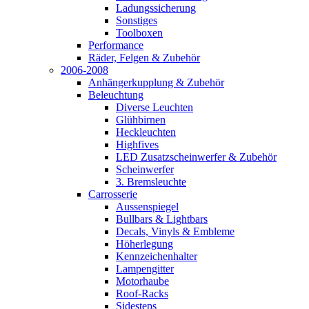
Ladungssicherung
Sonstiges
Toolboxen
Performance
Räder, Felgen & Zubehör
2006-2008
Anhängerkupplung & Zubehör
Beleuchtung
Diverse Leuchten
Glühbirnen
Heckleuchten
Highfives
LED Zusatzscheinwerfer & Zubehör
Scheinwerfer
3. Bremsleuchte
Carrosserie
Aussenspiegel
Bullbars & Lightbars
Decals, Vinyls & Embleme
Höherlegung
Kennzeichenhalter
Lampengitter
Motorhaube
Roof-Racks
Sidesteps