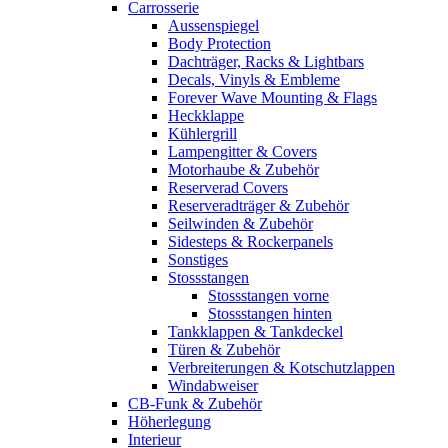
Carrosserie
Aussenspiegel
Body Protection
Dachträger, Racks & Lightbars
Decals, Vinyls & Embleme
Forever Wave Mounting & Flags
Heckklappe
Kühlergrill
Lampengitter & Covers
Motorhaube & Zubehör
Reserverad Covers
Reserveradträger & Zubehör
Seilwinden & Zubehör
Sidesteps & Rockerpanels
Sonstiges
Stossstangen
Stossstangen vorne
Stossstangen hinten
Tankklappen & Tankdeckel
Türen & Zubehör
Verbreiterungen & Kotschutzlappen
Windabweiser
CB-Funk & Zubehör
Höherlegung
Interieur