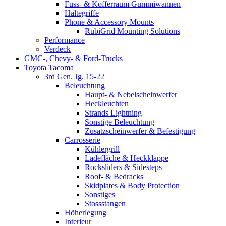
Fuss- & Kofferraum Gummiwannen
Haltegriffe
Phone & Accessory Mounts
RubiGrid Mounting Solutions
Performance
Verdeck
GMC-, Chevy- & Ford-Trucks
Toyota Tacoma
3rd Gen. Jg. 15-22
Beleuchtung
Haupt- & Nebelscheinwerfer
Heckleuchten
Strands Lightning
Sonstige Beleuchtung
Zusatzscheinwerfer & Befestigung
Carrosserie
Kühlergrill
Ladefläche & Heckklappe
Rocksliders & Sidesteps
Roof- & Bedracks
Skidplates & Body Protection
Sonstiges
Stossstangen
Höherlegung
Interieur