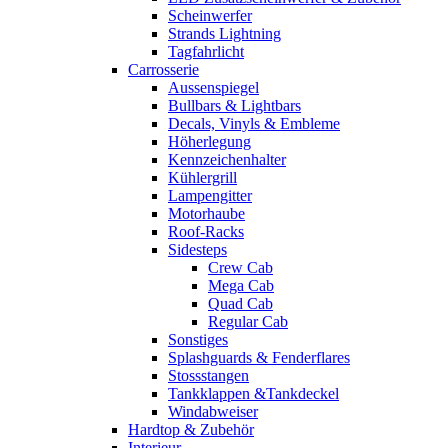
Scheinwerfer
Strands Lightning
Tagfahrlicht
Carrosserie
Aussenspiegel
Bullbars & Lightbars
Decals, Vinyls & Embleme
Höherlegung
Kennzeichenhalter
Kühlergrill
Lampengitter
Motorhaube
Roof-Racks
Sidesteps
Crew Cab
Mega Cab
Quad Cab
Regular Cab
Sonstiges
Splashguards & Fenderflares
Stossstangen
Tankklappen &Tankdeckel
Windabweiser
Hardtop & Zubehör
Interieur