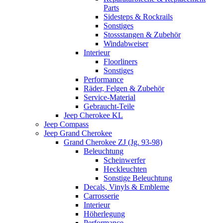
Parts
Sidesteps & Rockrails
Sonstiges
Stossstangen & Zubehör
Windabweiser
Interieur
Floorliners
Sonstiges
Performance
Räder, Felgen & Zubehör
Service-Material
Gebraucht-Teile
Jeep Cherokee KL
Jeep Compass
Jeep Grand Cherokee
Grand Cherokee ZJ (Jg. 93-98)
Beleuchtung
Scheinwerfer
Heckleuchten
Sonstige Beleuchtung
Decals, Vinyls & Embleme
Carrosserie
Interieur
Höherlegung
Performance