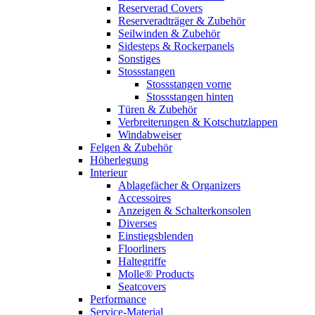
Reserverad Covers
Reserveradträger & Zubehör
Seilwinden & Zubehör
Sidesteps & Rockerpanels
Sonstiges
Stossstangen
Stossstangen vorne
Stossstangen hinten
Türen & Zubehör
Verbreiterungen & Kotschutzlappen
Windabweiser
Felgen & Zubehör
Höherlegung
Interieur
Ablagefächer & Organizers
Accessoires
Anzeigen & Schalterkonsolen
Diverses
Einstiegsblenden
Floorliners
Haltegriffe
Molle® Products
Seatcovers
Performance
Service-Material