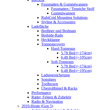
Fussmatten & Gummiwannen
Fussmatten / Teppiche Stoff
Gummiwannen
RubiGrid Mounting Solutions
Styling & Accessoires
Ladefläche
Bedliner und Bedmats
Bedside-Rails
Heckklappe
Tonneaucovers
Hard-Tonneaus
5.7ft Bed (~174cm)
6.4ft Bed (~195cm)
Soft-Tonneaus
5.7ft Bed (~174cm)
6.4ft Bed (~195cm)
Ladungssicherung
Sonstiges
Toolboxen
Überrollbügel & Racks
Performance
Räder, Felgen & Zubehör
Radio & Navigation
2019-Heute (Gen 5)