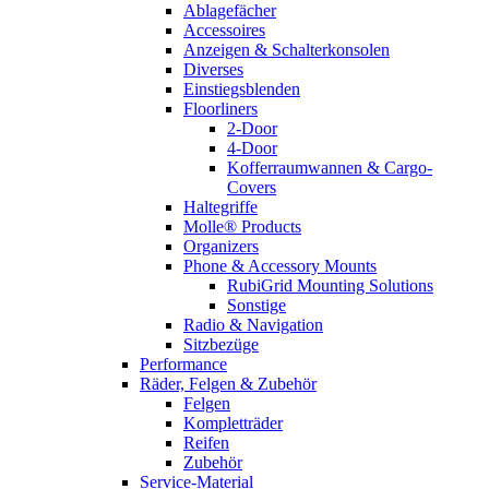
Ablagefächer
Accessoires
Anzeigen & Schalterkonsolen
Diverses
Einstiegsblenden
Floorliners
2-Door
4-Door
Kofferraumwannen & Cargo-
Covers
Haltegriffe
Molle® Products
Organizers
Phone & Accessory Mounts
RubiGrid Mounting Solutions
Sonstige
Radio & Navigation
Sitzbezüge
Performance
Räder, Felgen & Zubehör
Felgen
Kompletträder
Reifen
Zubehör
Service-Material