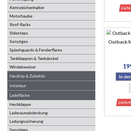
Kennzeichenhalter
Liefe
Motorhaube
Roof-Racks
Sidesteps
Sonstiges
Outback M
Splashguards & Fenderflares
Tankklappen & Tankdeckel
19
Windabweiser
Hardtop & Zubehör
In d
Interieur
Ladefläche
Liefer
Heckklappe
Laderaumabdeckung
Ladungssicherung
Sonstiges