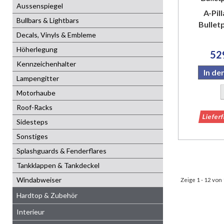
Aussenspiegel
A-Pil
Bullbars & Lightbars
Bulletp
Decals, Vinyls & Embleme
Höherlegung
52
Kennzeichenhalter
In d
Lampengitter
Motorhaube
Roof-Racks
Liefer
Sidesteps
Sonstiges
Splashguards & Fenderflares
Tankklappen & Tankdeckel
Windabweiser
Zeige 1 - 12 von
Hardtop & Zubehör
Interieur