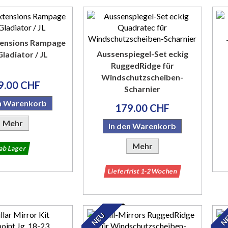
tensions Rampage
Aussenspiegel-Set eckig
ladiator / JL
RuggedRidge für
Windschutzscheiben-
9.00 CHF
Scharnier
en Warenkorb
179.00 CHF
Mehr
In den Warenkorb
Mehr
ab Lager
Lieferfrist 1-2 Wochen
NEU
N