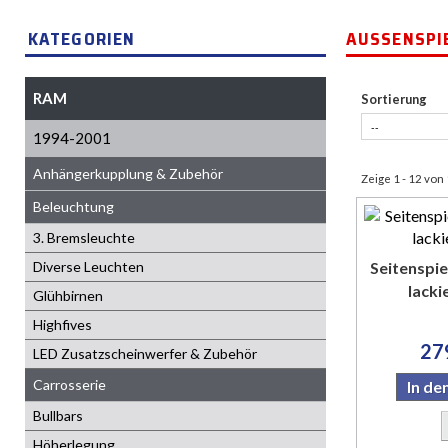
KATEGORIEN
AUSSENSPI
RAM
Sortierung
1994-2001
Anhängerkupplung & Zubehör
Zeige 1 - 12 von
Beleuchtung
3. Bremsleuchte
Diverse Leuchten
Seitenspi
lack
Glühbirnen
Highfives
27
LED Zusatzscheinwerfer & Zubehör
Carrosserie
In d
Bullbars
Höherlegung