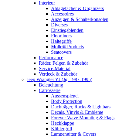
Interieur
Ablagefächer & Organizers
Accessoires
Anzeigen & Schalterkonsolen
Diverses
Einstiegsblenden
Floorliners
Haltegriffe
Molle® Products
Seatcovers
Performance
Räder, Felgen & Zubehör
Service-Material
Verdeck & Zubehör
Jeep Wrangler YJ (Jg. 1987-1995)
Beleuchtung
Carrosserie
Aussenspiegel
Body Protection
Dachträger, Racks & Lightbars
Decals, Vinyls & Embleme
Forever Wave Mounting & Flags
Heckklappe
Kühlergrill
Lampengitter & Covers