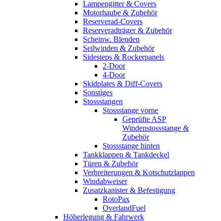
Lampengitter & Covers
Motorhaube & Zubehör
Reserverad-Covers
Reserveradträger & Zubehör
Scheinw. Blenden
Seilwinden & Zubehör
Sidesteps & Rockerpanels
2-Door
4-Door
Skidplates & Diff-Covers
Sonstiges
Stossstangen
Stossstange vorne
Geprüfte ASP
Windenstossstange &
Zubehör
Stossstange hinten
Tankklappen & Tankdeckel
Türen & Zubehör
Verbreiterungen & Kotschutzlappen
Windabweiser
Zusatzkanister & Befestigung
RotoPax
OverlandFuel
Höherlegung & Fahrwerk