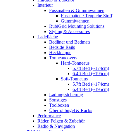
Interieur
Fussmatten & Gummiwannen
Fussmatten / Teppiche Stoff
Gummiwannen
RubiGrid Mounting Solutions
Styling & Accessoires
Ladefläche
Bedliner und Bedmats
Bedside-Rails
Heckklappe
Tonneaucovers
Hard-Tonneaus
5.7ft Bed (~174cm)
6.4ft Bed (~195cm)
Soft-Tonneaus
5.7ft Bed (~174cm)
6.4ft Bed (~195cm)
Ladungssicherung
Sonstiges
Toolboxen
Überrollbügel & Racks
Performance
Räder, Felgen & Zubehör
Radio & Navigation