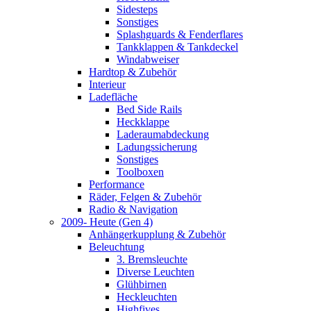
Sidesteps
Sonstiges
Splashguards & Fenderflares
Tankklappen & Tankdeckel
Windabweiser
Hardtop & Zubehör
Interieur
Ladefläche
Bed Side Rails
Heckklappe
Laderaumabdeckung
Ladungssicherung
Sonstiges
Toolboxen
Performance
Räder, Felgen & Zubehör
Radio & Navigation
2009- Heute (Gen 4)
Anhängerkupplung & Zubehör
Beleuchtung
3. Bremsleuchte
Diverse Leuchten
Glühbirnen
Heckleuchten
Highfives