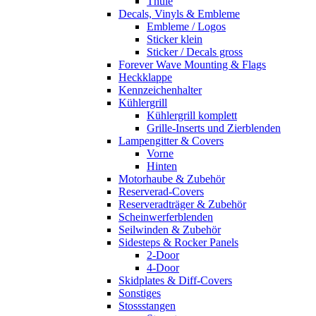
Thule
Decals, Vinyls & Embleme
Embleme / Logos
Sticker klein
Sticker / Decals gross
Forever Wave Mounting & Flags
Heckklappe
Kennzeichenhalter
Kühlergrill
Kühlergrill komplett
Grille-Inserts und Zierblenden
Lampengitter & Covers
Vorne
Hinten
Motorhaube & Zubehör
Reserverad-Covers
Reserveradträger & Zubehör
Scheinwerferblenden
Seilwinden & Zubehör
Sidesteps & Rocker Panels
2-Door
4-Door
Skidplates & Diff-Covers
Sonstiges
Stossstangen