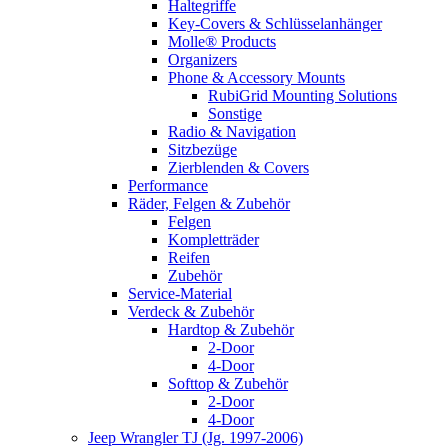
Haltegriffe
Key-Covers & Schlüsselanhänger
Molle® Products
Organizers
Phone & Accessory Mounts
RubiGrid Mounting Solutions
Sonstige
Radio & Navigation
Sitzbezüge
Zierblenden & Covers
Performance
Räder, Felgen & Zubehör
Felgen
Kompletträder
Reifen
Zubehör
Service-Material
Verdeck & Zubehör
Hardtop & Zubehör
2-Door
4-Door
Softtop & Zubehör
2-Door
4-Door
Jeep Wrangler TJ (Jg. 1997-2006)