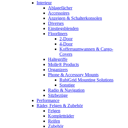
Interieur
Ablagefächer
Accessoires
Anzeigen & Schalterkonsolen
Diverses
Einstiegsblenden
Floorliners
2-Door
4-Door
Kofferraumwannen & Cargo-
Covers
Haltegriffe
Molle® Products
Organizers
Phone & Accessory Mounts
RubiGrid Mounting Solutions
Sonstige
Radio & Navigation
Sitzbezüge
Performance
Räder, Felgen & Zubehör
Felgen
Kompletträder
Reifen
Zubehör