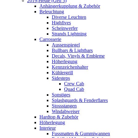
2019-Heute (Gen 5)
Anhängerkupplung & Zubehör
Beleuchtung
Diverse Leuchten
Highfives
Scheinwerfer
Strands Lightning
Carrosserie
Aussenspiegel
Bullbars & Lightbars
Decals, Vinyls & Embleme
Höherlegung
Kennzeichenhalter
Kühlergrill
Sidesteps
Crew Cab
Quad Cab
Sonstiges
Splashguards & Fenderflares
Stossstangen
Windabweiser
Hardtop & Zubehör
Höherlegung
Interieur
Fussmatten & Gummiwannen