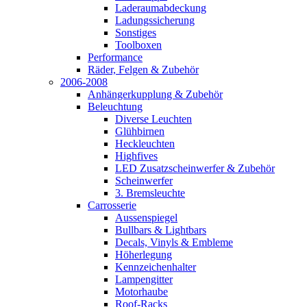
Laderaumabdeckung
Ladungssicherung
Sonstiges
Toolboxen
Performance
Räder, Felgen & Zubehör
2006-2008
Anhängerkupplung & Zubehör
Beleuchtung
Diverse Leuchten
Glühbirnen
Heckleuchten
Highfives
LED Zusatzscheinwerfer & Zubehör
Scheinwerfer
3. Bremsleuchte
Carrosserie
Aussenspiegel
Bullbars & Lightbars
Decals, Vinyls & Embleme
Höherlegung
Kennzeichenhalter
Lampengitter
Motorhaube
Roof-Racks