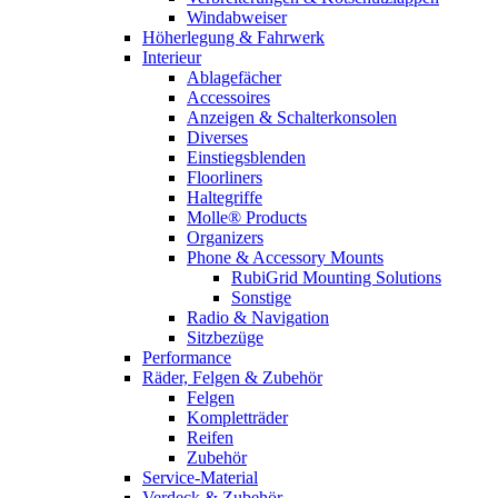
Windabweiser
Höherlegung & Fahrwerk
Interieur
Ablagefächer
Accessoires
Anzeigen & Schalterkonsolen
Diverses
Einstiegsblenden
Floorliners
Haltegriffe
Molle® Products
Organizers
Phone & Accessory Mounts
RubiGrid Mounting Solutions
Sonstige
Radio & Navigation
Sitzbezüge
Performance
Räder, Felgen & Zubehör
Felgen
Kompletträder
Reifen
Zubehör
Service-Material
Verdeck & Zubehör