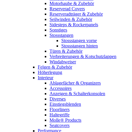
Motorhaube & Zubehör
Reserverad Covers
Reserveradträger & Zubehör
Seilwinden & Zubehör
Sidesteps & Rockerpanels
Sonstiges
Stossstangen
Stossstangen vorne
Stossstangen hinten
Türen & Zubehör
Verbreiterungen & Kotschutzlappen
Windabweiser
Felgen & Zubehör
Höherlegung
Interieur
Ablagefächer & Organizers
Accessoires
Anzeigen & Schalterkonsolen
Diverses
Einstiegsblenden
Floorliners
Haltegriffe
Molle® Products
Seatcovers
Performance