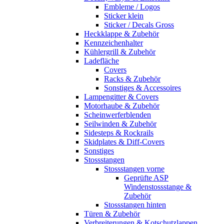
Embleme / Logos
Sticker klein
Sticker / Decals Gross
Heckklappe & Zubehör
Kennzeichenhalter
Kühlergrill & Zubehör
Ladefläche
Covers
Racks & Zubehör
Sonstiges & Accessoires
Lampengitter & Covers
Motorhaube & Zubehör
Scheinwerferblenden
Seilwinden & Zubehör
Sidesteps & Rockrails
Skidplates & Diff-Covers
Sonstiges
Stossstangen
Stossstangen vorne
Geprüfte ASP
Windenstossstange &
Zubehör
Stossstangen hinten
Türen & Zubehör
Verbreiterungen & Kotschutzlappen