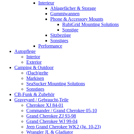
Interieur
Ablagefächer & Storage
Gummiwannen
Phone & Accessory Mounts
RubiGrid Mounting Solutions
Sonstige
Sitzbezüge
Sonstiges
Performance
Autopflege
Interior
Exterior
Camping & Outdoor
(Dach)zelte
Markisen
SeaSucker Mounting Solutions
Sonstiges
CB-Funk & Zubehör
Graveyard / Gebraucht-Teile
Cherokee XJ 84-01
Commander / Grand Cherokee 05-10
Grand Cherokee ZJ 93-98
Grand Cherokee WJ 99-04
Jeep Grand Cherokee WK2 (Jg. 10-23)
Wrangler JL & Gladiator