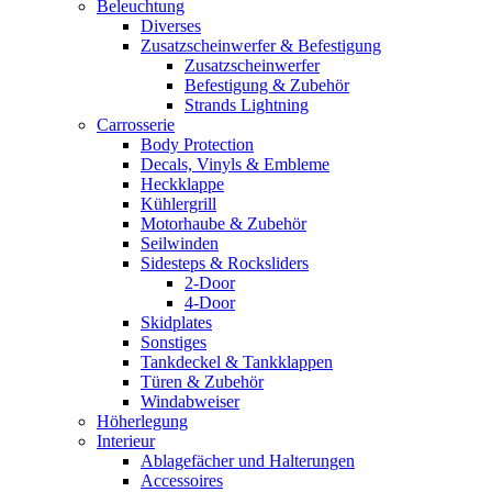
Beleuchtung
Diverses
Zusatzscheinwerfer & Befestigung
Zusatzscheinwerfer
Befestigung & Zubehör
Strands Lightning
Carrosserie
Body Protection
Decals, Vinyls & Embleme
Heckklappe
Kühlergrill
Motorhaube & Zubehör
Seilwinden
Sidesteps & Rocksliders
2-Door
4-Door
Skidplates
Sonstiges
Tankdeckel & Tankklappen
Türen & Zubehör
Windabweiser
Höherlegung
Interieur
Ablagefächer und Halterungen
Accessoires