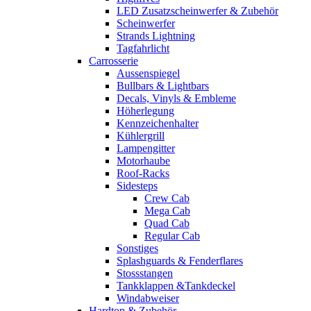
LED Zusatzscheinwerfer & Zubehör
Scheinwerfer
Strands Lightning
Tagfahrlicht
Carrosserie
Aussenspiegel
Bullbars & Lightbars
Decals, Vinyls & Embleme
Höherlegung
Kennzeichenhalter
Kühlergrill
Lampengitter
Motorhaube
Roof-Racks
Sidesteps
Crew Cab
Mega Cab
Quad Cab
Regular Cab
Sonstiges
Splashguards & Fenderflares
Stossstangen
Tankklappen &Tankdeckel
Windabweiser
Hardtop & Zubehör