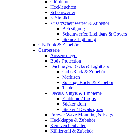
Glühbirnen
Heckleuchten
Scheinwerfer
3. Stoplicht
Zusatzscheinwerfer & Zubehör
Befestigung
Scheinwerfer, Lightbars & Covers
Strands Lightning
CB-Funk & Zubehör
Carrosserie
Aussenspiegel
Body Protection
Dachträger, Racks & Lightbars
Gobi-Rack & Zubehör
Markisen
Sonstige Racks & Zubehör
Thule
Decals, Vinyls & Embleme
Embleme / Logos
Sticker klein
Sticker / Decals gross
Forever Wave Mounting & Flags
Heckklappe & Zubehör
Kennzeichenhalter
Kühlergrill & Zubehör