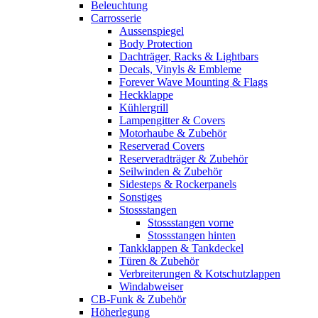
Beleuchtung
Carrosserie
Aussenspiegel
Body Protection
Dachträger, Racks & Lightbars
Decals, Vinyls & Embleme
Forever Wave Mounting & Flags
Heckklappe
Kühlergrill
Lampengitter & Covers
Motorhaube & Zubehör
Reserverad Covers
Reserveradträger & Zubehör
Seilwinden & Zubehör
Sidesteps & Rockerpanels
Sonstiges
Stossstangen
Stossstangen vorne
Stossstangen hinten
Tankklappen & Tankdeckel
Türen & Zubehör
Verbreiterungen & Kotschutzlappen
Windabweiser
CB-Funk & Zubehör
Höherlegung