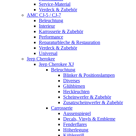
Service-Material
Verdeck & Zubehör
AMC CJ-5 / CJ-7
Beleuchtung
Interieur
Karrosserie & Zubehör
Performance
Reparaturbleche & Restauration
Verdeck & Zubehör
Universal
Jeep Cherokee
Jeep Cherokee XJ
Beleuchtung
Blinker & Positionslampen
Diverses
Glühbirnen
Heckleuchten
Scheinwerfer & Zubehör
Zusatzscheinwerfer & Zubehör
Carrosserie
Aussenspiegel
Decals, Vinyls & Embleme
Fenderflares
Höherlegung
Kühlergrill