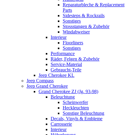
Reparaturbleche & Replacement
Parts
Sidesteps & Rockrails
Sonstiges
Stossstangen & Zubehör
Windabweiser
Interieur
Floorliners
Sonstiges
Performance
Räder, Felgen & Zubehör
Service-Material
Gebraucht-Teile
Jeep Cherokee KL
Jeep Compass
Jeep Grand Cherokee
Grand Cherokee ZJ (Jg. 93-98)
Beleuchtung
Scheinwerfer
Heckleuchten
Sonstige Beleuchtung
Decals, Vinyls & Embleme
Carrosserie
Interieur
Höherlegung