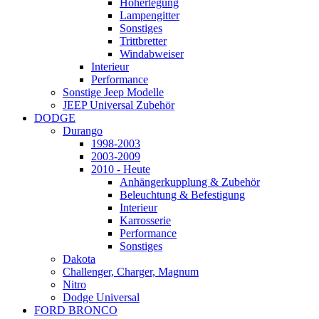
Höherlegung
Lampengitter
Sonstiges
Trittbretter
Windabweiser
Interieur
Performance
Sonstige Jeep Modelle
JEEP Universal Zubehör
DODGE
Durango
1998-2003
2003-2009
2010 - Heute
Anhängerkupplung & Zubehör
Beleuchtung & Befestigung
Interieur
Karrosserie
Performance
Sonstiges
Dakota
Challenger, Charger, Magnum
Nitro
Dodge Universal
FORD BRONCO