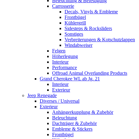
Beleuchtung & Befestigung
Carrosserie
Decals, Vinyls & Embleme
Frontbügel
Kühlergrill
Sidesteps & Rocksliders
Sonstiges
Verbreiterungen & Kotschutzlappen
Windabweiser
Felgen
Höherlegung
Interieur
Performance
Offroad Animal Overlanding Products
Grand Cherokee WL ab Jg. 21
Interieur
Exterieur
Jeep Renegade
Diverses / Universal
Exterieur
Anhängerkupplung & Zubehör
Beleuchtung
Dachträger & Zubehör
Embleme & Stickers
Frontbügel