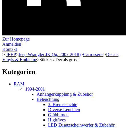
Zur Homepage
Anmelden
Kontakt
>
JEEP
>
Jeep Wrangler JK (Jg. 2007-2018)
>
Carrosserie
>
Decals,
Vinyls & Embleme
>
Sticker / Decals gross
Kategorien
RAM
1994-2001
Anhängerkupplung & Zubehör
Beleuchtung
3. Bremsleuchte
Diverse Leuchten
Glühbirnen
Highfives
LED Zusatzscheinwerfer & Zubehör