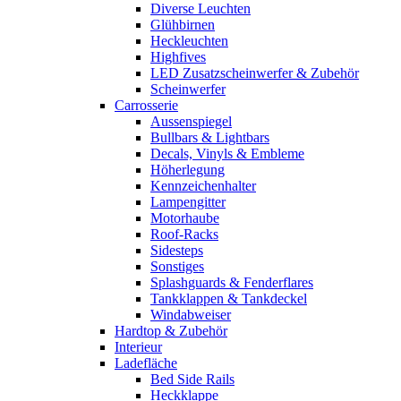
Diverse Leuchten
Glühbirnen
Heckleuchten
Highfives
LED Zusatzscheinwerfer & Zubehör
Scheinwerfer
Carrosserie
Aussenspiegel
Bullbars & Lightbars
Decals, Vinyls & Embleme
Höherlegung
Kennzeichenhalter
Lampengitter
Motorhaube
Roof-Racks
Sidesteps
Sonstiges
Splashguards & Fenderflares
Tankklappen & Tankdeckel
Windabweiser
Hardtop & Zubehör
Interieur
Ladefläche
Bed Side Rails
Heckklappe