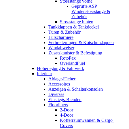
Stossstange vorne
Geprüfte ASP
Windenstossstange &
Zubehör
Stossstange hinten
Tankklappen & Tankdeckel
Türen & Zubehör
Türscharniere
Verbreiterungen & Kotschutzlappen
Windabweiser
Zusatzkanister & Befestigung
RotoPax
OverlandFuel
Höherlegung & Fahrwerk
Interieur
Ablage-Fächer
Accessoires
Anzeigen & Schalterkonsolen
Diverses
Einstiegs-Blenden
Floorliners
2-Door
4-Door
Kofferraumwannen & Cargo-
Covers