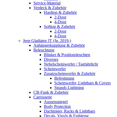
Service-Material
Verdeck & Zubehör
Hardtop & Zubehör
2-Door
4-Door
Softtop & Zubehör
2-Door
4-Door
Jeep Gladiator JT (Jg. 2019-)
Anhängerkupplung & Zubehör
Beleuchtung
Blinker & Positionsleuchten
Diverses
Nebelscheinwerfer / Tagfahrlicht
Scheinwerfer
Zusatzscheinwerfer & Zubehör
Befestigung
Scheinwerfer, Lightbars & Covers
Strands Lightning
CB-Funk & Zubehör
Carrosserie
Aussenspiegel
Body Protection
Dachträger, Racks & Lightbars
Decals, Vinyls & Embleme