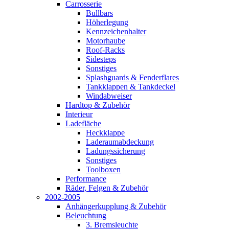
Carrosserie
Bullbars
Höherlegung
Kennzeichenhalter
Motorhaube
Roof-Racks
Sidesteps
Sonstiges
Splashguards & Fenderflares
Tankklappen & Tankdeckel
Windabweiser
Hardtop & Zubehör
Interieur
Ladefläche
Heckklappe
Laderaumabdeckung
Ladungssicherung
Sonstiges
Toolboxen
Performance
Räder, Felgen & Zubehör
2002-2005
Anhängerkupplung & Zubehör
Beleuchtung
3. Bremsleuchte