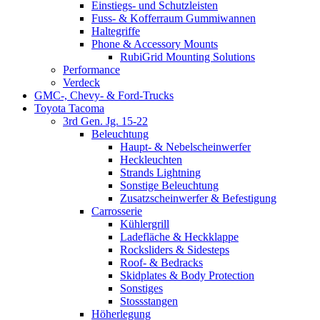
Einstiegs- und Schutzleisten
Fuss- & Kofferraum Gummiwannen
Haltegriffe
Phone & Accessory Mounts
RubiGrid Mounting Solutions
Performance
Verdeck
GMC-, Chevy- & Ford-Trucks
Toyota Tacoma
3rd Gen. Jg. 15-22
Beleuchtung
Haupt- & Nebelscheinwerfer
Heckleuchten
Strands Lightning
Sonstige Beleuchtung
Zusatzscheinwerfer & Befestigung
Carrosserie
Kühlergrill
Ladefläche & Heckklappe
Rocksliders & Sidesteps
Roof- & Bedracks
Skidplates & Body Protection
Sonstiges
Stossstangen
Höherlegung