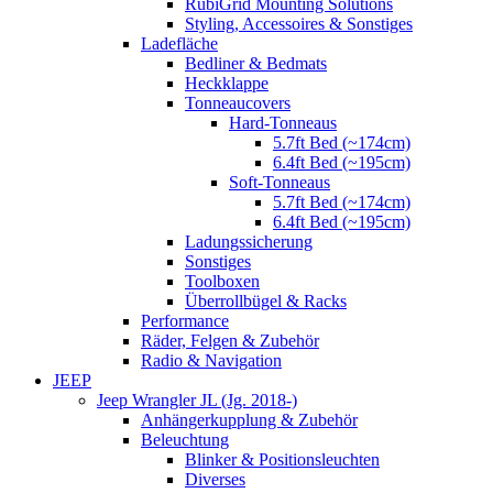
RubiGrid Mounting Solutions
Styling, Accessoires & Sonstiges
Ladefläche
Bedliner & Bedmats
Heckklappe
Tonneaucovers
Hard-Tonneaus
5.7ft Bed (~174cm)
6.4ft Bed (~195cm)
Soft-Tonneaus
5.7ft Bed (~174cm)
6.4ft Bed (~195cm)
Ladungssicherung
Sonstiges
Toolboxen
Überrollbügel & Racks
Performance
Räder, Felgen & Zubehör
Radio & Navigation
JEEP
Jeep Wrangler JL (Jg. 2018-)
Anhängerkupplung & Zubehör
Beleuchtung
Blinker & Positionsleuchten
Diverses