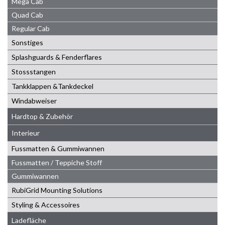
Mega Cab
Quad Cab
Regular Cab
Sonstiges
Splashguards & Fenderflares
Stossstangen
Tankklappen &Tankdeckel
Windabweiser
Hardtop & Zubehör
Interieur
Fussmatten & Gummiwannen
Fussmatten / Teppiche Stoff
Gummiwannen
RubiGrid Mounting Solutions
Styling & Accessoires
Ladefläche