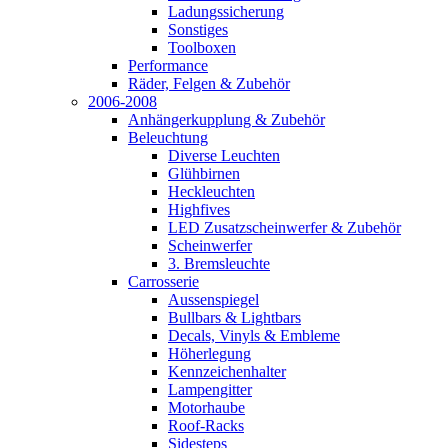
Ladungssicherung
Sonstiges
Toolboxen
Performance
Räder, Felgen & Zubehör
2006-2008
Anhängerkupplung & Zubehör
Beleuchtung
Diverse Leuchten
Glühbirnen
Heckleuchten
Highfives
LED Zusatzscheinwerfer & Zubehör
Scheinwerfer
3. Bremsleuchte
Carrosserie
Aussenspiegel
Bullbars & Lightbars
Decals, Vinyls & Embleme
Höherlegung
Kennzeichenhalter
Lampengitter
Motorhaube
Roof-Racks
Sidesteps