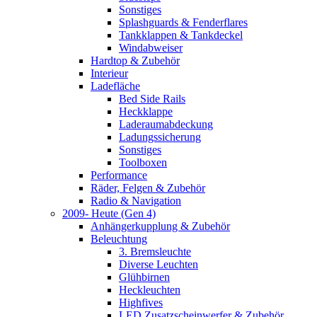
Sonstiges
Splashguards & Fenderflares
Tankklappen & Tankdeckel
Windabweiser
Hardtop & Zubehör
Interieur
Ladefläche
Bed Side Rails
Heckklappe
Laderaumabdeckung
Ladungssicherung
Sonstiges
Toolboxen
Performance
Räder, Felgen & Zubehör
Radio & Navigation
2009- Heute (Gen 4)
Anhängerkupplung & Zubehör
Beleuchtung
3. Bremsleuchte
Diverse Leuchten
Glühbirnen
Heckleuchten
Highfives
LED Zusatzscheinwerfer & Zubehör