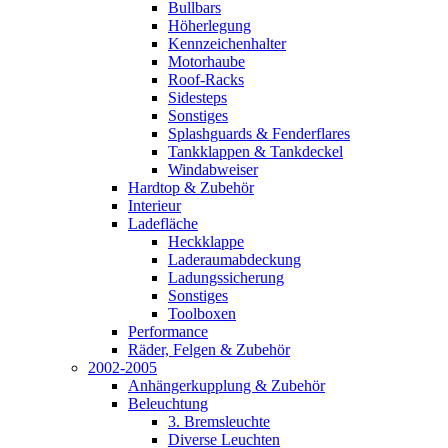
Bullbars
Höherlegung
Kennzeichenhalter
Motorhaube
Roof-Racks
Sidesteps
Sonstiges
Splashguards & Fenderflares
Tankklappen & Tankdeckel
Windabweiser
Hardtop & Zubehör
Interieur
Ladefläche
Heckklappe
Laderaumabdeckung
Ladungssicherung
Sonstiges
Toolboxen
Performance
Räder, Felgen & Zubehör
2002-2005
Anhängerkupplung & Zubehör
Beleuchtung
3. Bremsleuchte
Diverse Leuchten