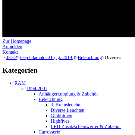
Zur Homepage
Anmelden
Kontakt
>
JEEP
>
Jeep Gladiator JT (Jg. 2019-)
>
Beleuchtung
>
Diverses
Kategorien
RAM
1994-2001
Anhängerkupplung & Zubehör
Beleuchtung
3. Bremsleuchte
Diverse Leuchten
Glühbirnen
Highfives
LED Zusatzscheinwerfer & Zubehör
Carrosserie