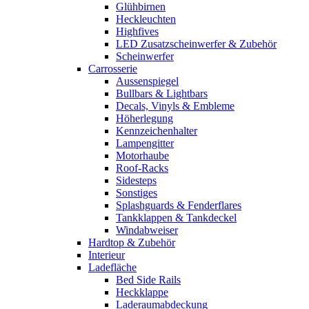
Glühbirnen
Heckleuchten
Highfives
LED Zusatzscheinwerfer & Zubehör
Scheinwerfer
Carrosserie
Aussenspiegel
Bullbars & Lightbars
Decals, Vinyls & Embleme
Höherlegung
Kennzeichenhalter
Lampengitter
Motorhaube
Roof-Racks
Sidesteps
Sonstiges
Splashguards & Fenderflares
Tankklappen & Tankdeckel
Windabweiser
Hardtop & Zubehör
Interieur
Ladefläche
Bed Side Rails
Heckklappe
Laderaumabdeckung