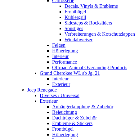
Carrosserie
Decals, Vinyls & Embleme
Frontbügel
Kühlergrill
Sidesteps & Rocksliders
Sonstiges
Verbreiterungen & Kotschutzlappen
Windabweiser
Felgen
Höherlegung
Interieur
Performance
Offroad Animal Overlanding Products
Grand Cherokee WL ab Jg. 21
Interieur
Exterieur
Jeep Renegade
Diverses / Universal
Exterieur
Anhängerkupplung & Zubehör
Beleuchtung
Dachträger & Zubehör
Embleme & Stickers
Frontbügel
Höherlegung