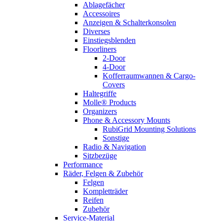
Ablagefächer
Accessoires
Anzeigen & Schalterkonsolen
Diverses
Einstiegsblenden
Floorliners
2-Door
4-Door
Kofferraumwannen & Cargo-
Covers
Haltegriffe
Molle® Products
Organizers
Phone & Accessory Mounts
RubiGrid Mounting Solutions
Sonstige
Radio & Navigation
Sitzbezüge
Performance
Räder, Felgen & Zubehör
Felgen
Kompletträder
Reifen
Zubehör
Service-Material