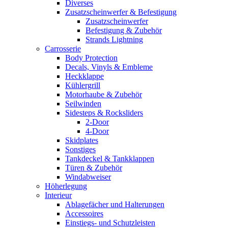
Diverses
Zusatzscheinwerfer & Befestigung
Zusatzscheinwerfer
Befestigung & Zubehör
Strands Lightning
Carrosserie
Body Protection
Decals, Vinyls & Embleme
Heckklappe
Kühlergrill
Motorhaube & Zubehör
Seilwinden
Sidesteps & Rocksliders
2-Door
4-Door
Skidplates
Sonstiges
Tankdeckel & Tankklappen
Türen & Zubehör
Windabweiser
Höherlegung
Interieur
Ablagefächer und Halterungen
Accessoires
Einstiegs- und Schutzleisten