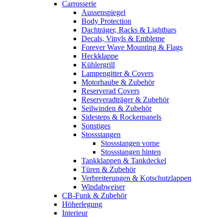
Carrosserie
Aussenspiegel
Body Protection
Dachträger, Racks & Lightbars
Decals, Vinyls & Embleme
Forever Wave Mounting & Flags
Heckklappe
Kühlergrill
Lampengitter & Covers
Motorhaube & Zubehör
Reserverad Covers
Reserveradträger & Zubehör
Seilwinden & Zubehör
Sidesteps & Rockerpanels
Sonstiges
Stossstangen
Stossstangen vorne
Stossstangen hinten
Tankklappen & Tankdeckel
Türen & Zubehör
Verbreiterungen & Kotschutzlappen
Windabweiser
CB-Funk & Zubehör
Höherlegung
Interieur