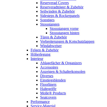
Reserverad Covers
Reserveradträger & Zubehör
Seilwinden & Zubehör
Sidesteps & Rockerpanels
Sonstiges
Stossstangen
Stossstangen vorne
Stossstangen hinten
Türen & Zubehör
Verbreiterungen & Kotschutzlappen
Windabweiser
Felgen & Zubehör
Höherlegung
Interieur
Ablagefächer & Organizers
Accessoires
Anzeigen & Schalterkonsolen
Diverses
Einstiegsblenden
Floorliners
Haltegriffe
Molle® Products
Seatcovers
Performance
Service-Material