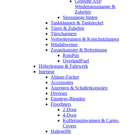
Geprüfte ASP
Windenstossstange &
Zubehör
Stossstange hinten
Tankklappen & Tankdeckel
Türen & Zubehör
Türscharniere
Verbreiterungen & Kotschutzlappen
Windabweiser
Zusatzkanister & Befestigung
RotoPax
OverlandFuel
Höherlegung & Fahrwerk
Interieur
Ablage-Fächer
Accessoires
Anzeigen & Schalterkonsolen
Diverses
Einstiegs-Blenden
Floorliners
2-Door
4-Door
Kofferraumwannen & Cargo-
Covers
Haltegriffe