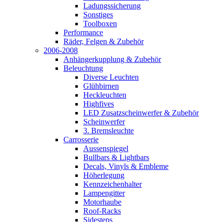
Ladungssicherung
Sonstiges
Toolboxen
Performance
Räder, Felgen & Zubehör
2006-2008
Anhängerkupplung & Zubehör
Beleuchtung
Diverse Leuchten
Glühbirnen
Heckleuchten
Highfives
LED Zusatzscheinwerfer & Zubehör
Scheinwerfer
3. Bremsleuchte
Carrosserie
Aussenspiegel
Bullbars & Lightbars
Decals, Vinyls & Embleme
Höherlegung
Kennzeichenhalter
Lampengitter
Motorhaube
Roof-Racks
Sidesteps