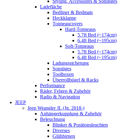
Styling, Accessoires & Sonstiges
Ladefläche
Bedliner & Bedmats
Heckklappe
Tonneaucovers
Hard-Tonneaus
5.7ft Bed (~174cm)
6.4ft Bed (~195cm)
Soft-Tonneaus
5.7ft Bed (~174cm)
6.4ft Bed (~195cm)
Ladungssicherung
Sonstiges
Toolboxen
Überrollbügel & Racks
Performance
Räder, Felgen & Zubehör
Radio & Navigation
JEEP
Jeep Wrangler JL (Jg. 2018-)
Anhängerkupplung & Zubehör
Beleuchtung
Blinker & Positionsleuchten
Diverses
Glühbirnen