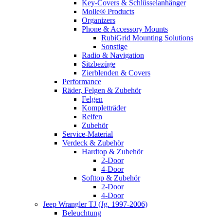
Key-Covers & Schlüsselanhänger
Molle® Products
Organizers
Phone & Accessory Mounts
RubiGrid Mounting Solutions
Sonstige
Radio & Navigation
Sitzbezüge
Zierblenden & Covers
Performance
Räder, Felgen & Zubehör
Felgen
Kompletträder
Reifen
Zubehör
Service-Material
Verdeck & Zubehör
Hardtop & Zubehör
2-Door
4-Door
Softtop & Zubehör
2-Door
4-Door
Jeep Wrangler TJ (Jg. 1997-2006)
Beleuchtung