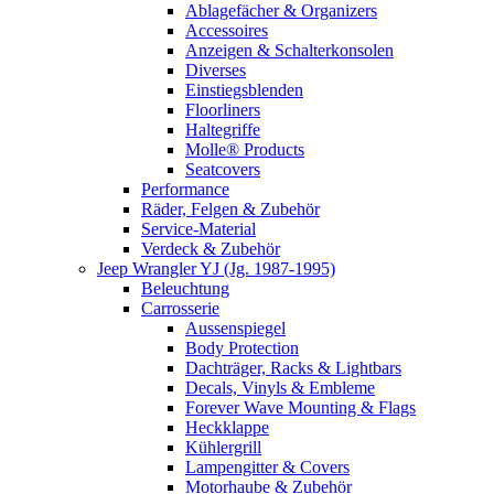
Ablagefächer & Organizers
Accessoires
Anzeigen & Schalterkonsolen
Diverses
Einstiegsblenden
Floorliners
Haltegriffe
Molle® Products
Seatcovers
Performance
Räder, Felgen & Zubehör
Service-Material
Verdeck & Zubehör
Jeep Wrangler YJ (Jg. 1987-1995)
Beleuchtung
Carrosserie
Aussenspiegel
Body Protection
Dachträger, Racks & Lightbars
Decals, Vinyls & Embleme
Forever Wave Mounting & Flags
Heckklappe
Kühlergrill
Lampengitter & Covers
Motorhaube & Zubehör