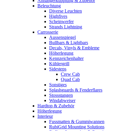
Anhängerkupplung & Zubehör
Beleuchtung
Diverse Leuchten
Highfives
Scheinwerfer
Strands Lightning
Carrosserie
Aussenspiegel
Bullbars & Lightbars
Decals, Vinyls & Embleme
Höherlegung
Kennzeichenhalter
Kühlergrill
Sidesteps
Crew Cab
Quad Cab
Sonstiges
Splashguards & Fenderflares
Stossstangen
Windabweiser
Hardtop & Zubehör
Höherlegung
Interieur
Fussmatten & Gummiwannen
RubiGrid Mounting Solutions