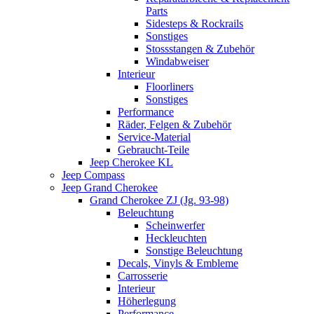
Parts
Sidesteps & Rockrails
Sonstiges
Stossstangen & Zubehör
Windabweiser
Interieur
Floorliners
Sonstiges
Performance
Räder, Felgen & Zubehör
Service-Material
Gebraucht-Teile
Jeep Cherokee KL
Jeep Compass
Jeep Grand Cherokee
Grand Cherokee ZJ (Jg. 93-98)
Beleuchtung
Scheinwerfer
Heckleuchten
Sonstige Beleuchtung
Decals, Vinyls & Embleme
Carrosserie
Interieur
Höherlegung
Performance