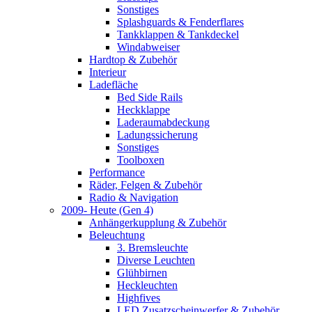
Sonstiges
Splashguards & Fenderflares
Tankklappen & Tankdeckel
Windabweiser
Hardtop & Zubehör
Interieur
Ladefläche
Bed Side Rails
Heckklappe
Laderaumabdeckung
Ladungssicherung
Sonstiges
Toolboxen
Performance
Räder, Felgen & Zubehör
Radio & Navigation
2009- Heute (Gen 4)
Anhängerkupplung & Zubehör
Beleuchtung
3. Bremsleuchte
Diverse Leuchten
Glühbirnen
Heckleuchten
Highfives
LED Zusatzscheinwerfer & Zubehör