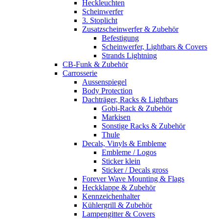
Heckleuchten
Scheinwerfer
3. Stoplicht
Zusatzscheinwerfer & Zubehör
Befestigung
Scheinwerfer, Lightbars & Covers
Strands Lightning
CB-Funk & Zubehör
Carrosserie
Aussenspiegel
Body Protection
Dachträger, Racks & Lightbars
Gobi-Rack & Zubehör
Markisen
Sonstige Racks & Zubehör
Thule
Decals, Vinyls & Embleme
Embleme / Logos
Sticker klein
Sticker / Decals gross
Forever Wave Mounting & Flags
Heckklappe & Zubehör
Kennzeichenhalter
Kühlergrill & Zubehör
Lampengitter & Covers