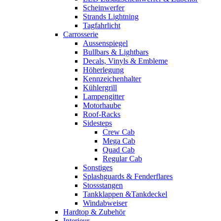
Scheinwerfer
Strands Lightning
Tagfahrlicht
Carrosserie
Aussenspiegel
Bullbars & Lightbars
Decals, Vinyls & Embleme
Höherlegung
Kennzeichenhalter
Kühlergrill
Lampengitter
Motorhaube
Roof-Racks
Sidesteps
Crew Cab
Mega Cab
Quad Cab
Regular Cab
Sonstiges
Splashguards & Fenderflares
Stossstangen
Tankklappen &Tankdeckel
Windabweiser
Hardtop & Zubehör
Interieur