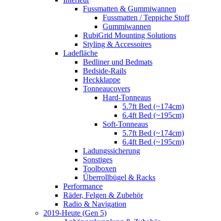
Fussmatten & Gummiwannen
Fussmatten / Teppiche Stoff
Gummiwannen
RubiGrid Mounting Solutions
Styling & Accessoires
Ladefläche
Bedliner und Bedmats
Bedside-Rails
Heckklappe
Tonneaucovers
Hard-Tonneaus
5.7ft Bed (~174cm)
6.4ft Bed (~195cm)
Soft-Tonneaus
5.7ft Bed (~174cm)
6.4ft Bed (~195cm)
Ladungssicherung
Sonstiges
Toolboxen
Überrollbügel & Racks
Performance
Räder, Felgen & Zubehör
Radio & Navigation
2019-Heute (Gen 5)