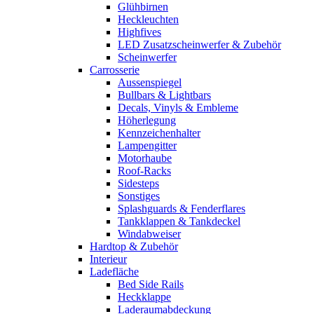
Glühbirnen
Heckleuchten
Highfives
LED Zusatzscheinwerfer & Zubehör
Scheinwerfer
Carrosserie
Aussenspiegel
Bullbars & Lightbars
Decals, Vinyls & Embleme
Höherlegung
Kennzeichenhalter
Lampengitter
Motorhaube
Roof-Racks
Sidesteps
Sonstiges
Splashguards & Fenderflares
Tankklappen & Tankdeckel
Windabweiser
Hardtop & Zubehör
Interieur
Ladefläche
Bed Side Rails
Heckklappe
Laderaumabdeckung