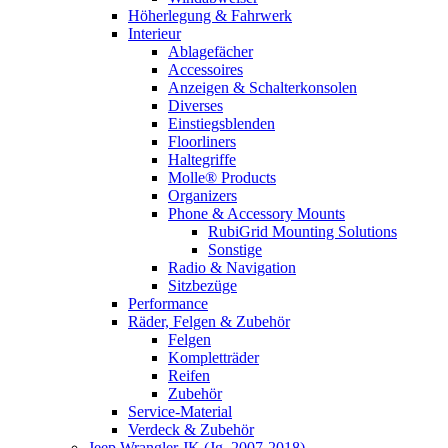
Höherlegung & Fahrwerk
Interieur
Ablagefächer
Accessoires
Anzeigen & Schalterkonsolen
Diverses
Einstiegsblenden
Floorliners
Haltegriffe
Molle® Products
Organizers
Phone & Accessory Mounts
RubiGrid Mounting Solutions
Sonstige
Radio & Navigation
Sitzbezüge
Performance
Räder, Felgen & Zubehör
Felgen
Kompletträder
Reifen
Zubehör
Service-Material
Verdeck & Zubehör
Jeep Wrangler JK (Jg. 2007-2018)