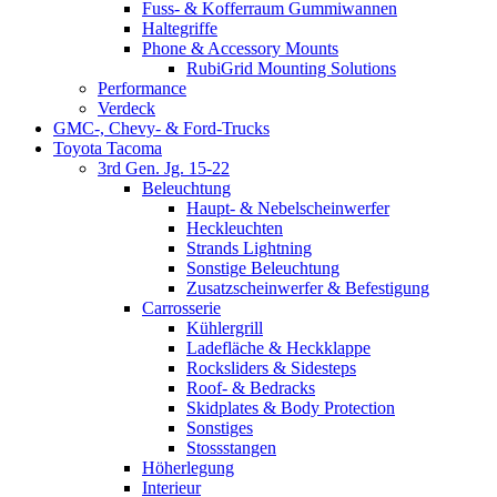
Fuss- & Kofferraum Gummiwannen
Haltegriffe
Phone & Accessory Mounts
RubiGrid Mounting Solutions
Performance
Verdeck
GMC-, Chevy- & Ford-Trucks
Toyota Tacoma
3rd Gen. Jg. 15-22
Beleuchtung
Haupt- & Nebelscheinwerfer
Heckleuchten
Strands Lightning
Sonstige Beleuchtung
Zusatzscheinwerfer & Befestigung
Carrosserie
Kühlergrill
Ladefläche & Heckklappe
Rocksliders & Sidesteps
Roof- & Bedracks
Skidplates & Body Protection
Sonstiges
Stossstangen
Höherlegung
Interieur