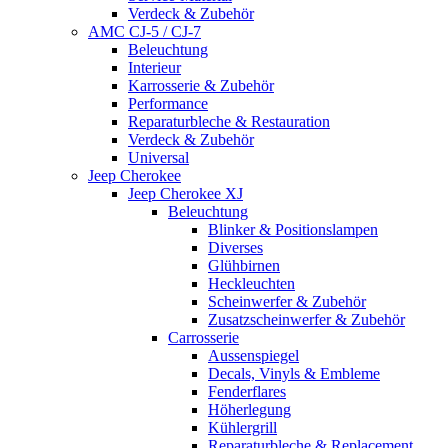
Verdeck & Zubehör
AMC CJ-5 / CJ-7
Beleuchtung
Interieur
Karrosserie & Zubehör
Performance
Reparaturbleche & Restauration
Verdeck & Zubehör
Universal
Jeep Cherokee
Jeep Cherokee XJ
Beleuchtung
Blinker & Positionslampen
Diverses
Glühbirnen
Heckleuchten
Scheinwerfer & Zubehör
Zusatzscheinwerfer & Zubehör
Carrosserie
Aussenspiegel
Decals, Vinyls & Embleme
Fenderflares
Höherlegung
Kühlergrill
Reparaturbleche & Replacement