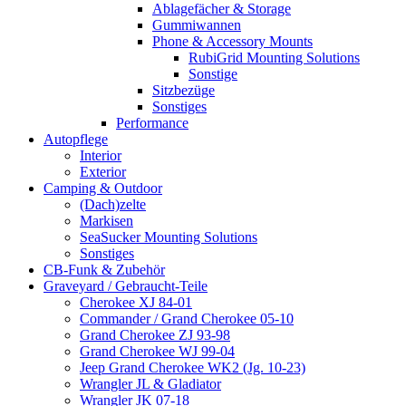
Ablagefächer & Storage
Gummiwannen
Phone & Accessory Mounts
RubiGrid Mounting Solutions
Sonstige
Sitzbezüge
Sonstiges
Performance
Autopflege
Interior
Exterior
Camping & Outdoor
(Dach)zelte
Markisen
SeaSucker Mounting Solutions
Sonstiges
CB-Funk & Zubehör
Graveyard / Gebraucht-Teile
Cherokee XJ 84-01
Commander / Grand Cherokee 05-10
Grand Cherokee ZJ 93-98
Grand Cherokee WJ 99-04
Jeep Grand Cherokee WK2 (Jg. 10-23)
Wrangler JL & Gladiator
Wrangler JK 07-18