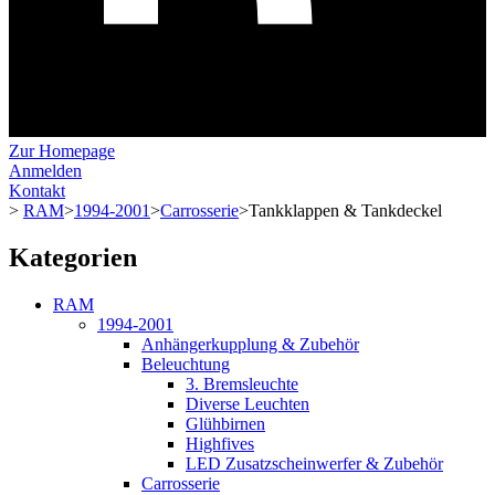
Zur Homepage
Anmelden
Kontakt
>
RAM
>
1994-2001
>
Carrosserie
>
Tankklappen & Tankdeckel
Kategorien
RAM
1994-2001
Anhängerkupplung & Zubehör
Beleuchtung
3. Bremsleuchte
Diverse Leuchten
Glühbirnen
Highfives
LED Zusatzscheinwerfer & Zubehör
Carrosserie