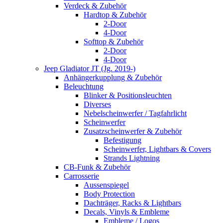
Verdeck & Zubehör
Hardtop & Zubehör
2-Door
4-Door
Softtop & Zubehör
2-Door
4-Door
Jeep Gladiator JT (Jg. 2019-)
Anhängerkupplung & Zubehör
Beleuchtung
Blinker & Positionsleuchten
Diverses
Nebelscheinwerfer / Tagfahrlicht
Scheinwerfer
Zusatzscheinwerfer & Zubehör
Befestigung
Scheinwerfer, Lightbars & Covers
Strands Lightning
CB-Funk & Zubehör
Carrosserie
Aussenspiegel
Body Protection
Dachträger, Racks & Lightbars
Decals, Vinyls & Embleme
Embleme / Logos