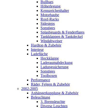
Bullbars
Höherlegung
Kennzeichenhalter
Motorhaube
Roof-Racks
Sidesteps
Sonstiges
Splashguards & Fenderflares
Tankklappen & Tankdeckel
Windabweiser
Hardtop & Zubehör
Interieur
Ladefläche
Heckklappe
Laderaumabdeckung
Ladungssicherung
Sonstiges
Toolboxen
Performance
Räder, Felgen & Zubehör
2002-2005
Anhängerkupplung & Zubehör
Beleuchtung
3. Bremsleuchte
Diverse Leuchten