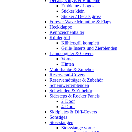
Decals, Vinyls & Embleme
Embleme / Logos
Sticker klein
Sticker / Decals gross
Forever Wave Mounting & Flags
Heckklappe
Kennzeichenhalter
Kühlergrill
Kühlergrill komplett
Grille-Inserts und Zierblenden
Lampengitter & Covers
Vorne
Hinten
Motorhaube & Zubehör
Reserverad-Covers
Reserveradträger & Zubehör
Scheinwerferblenden
Seilwinden & Zubehör
Sidesteps & Rocker Panels
2-Door
4-Door
Skidplates & Diff-Covers
Sonstiges
Stossstangen
Stossstange vorne