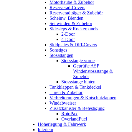
Motorhaube & Zubehör
Reserverad-Covers
Reserveradträger & Zubehör
Scheinw. Blenden
Seilwinden & Zubehör
Sidesteps & Rockerpanels
2-Door
4-Door
Skidplates & Diff-Covers
Sonstiges
Stossstangen
Stossstange vorne
Geprüfte ASP
Windenstossstange &
Zubehör
Stossstange hinten
Tankklappen & Tankdeckel
Türen & Zubehör
Verbreiterungen & Kotschutzlappen
Windabweiser
Zusatzkanister & Befestigung
RotoPax
OverlandFuel
Höherlegung & Fahrwerk
Interieur