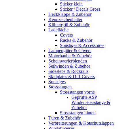
Sticker klein
Sticker / Decals Gross
Heckklappe & Zubehör
Kennzeichenhalter
Kühlergrill & Zubehör
Ladefläche
Covers
Racks & Zubehör
Sonstiges & Accessoires
Lampengitter & Covers
Motorhaube & Zubehör
Scheinwerferblenden
Seilwinden & Zubehör
Sidesteps & Rockrails
Skidplates & Diff-Covers
Sonstiges
Stossstangen
Stossstangen vorne
Geprüfte ASP
Windenstossstange &
Zubehör
Stossstangen hinten
Türen & Zubehör
Verbreiterungen & Kotschutzlappen
Windabweiser