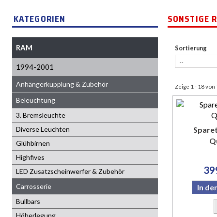
KATEGORIEN
SONSTIGE 
RAM
Sortierung
1994-2001
Anhängerkupplung & Zubehör
Zeige 1 - 18 von
Beleuchtung
3. Bremsleuchte
Diverse Leuchten
Sparet
Q
Glühbirnen
Highfives
39
LED Zusatzscheinwerfer & Zubehör
Carrosserie
In d
Bullbars
Höherlegung