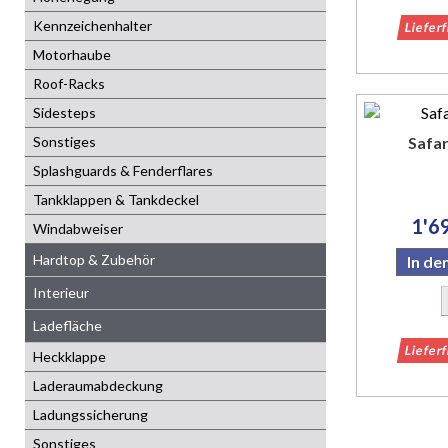
Kennzeichenhalter
Liefer
Motorhaube
Roof-Racks
Sidesteps
Sonstiges
Safar
Splashguards & Fenderflares
Tankklappen & Tankdeckel
1'6
Windabweiser
Hardtop & Zubehör
In d
Interieur
Ladefläche
Liefer
Heckklappe
Laderaumabdeckung
Ladungssicherung
Sonstiges