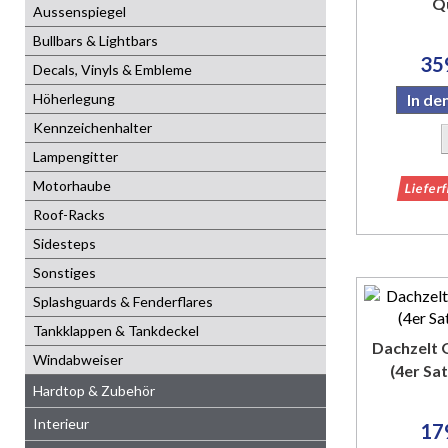
Q
Aussenspiegel
Bullbars & Lightbars
35
Decals, Vinyls & Embleme
Höherlegung
In d
Kennzeichenhalter
Lampengitter
Motorhaube
Liefer
Roof-Racks
Sidesteps
Sonstiges
Splashguards & Fenderflares
Tankklappen & Tankdeckel
Dachzelt 
Windabweiser
(4er Sa
Hardtop & Zubehör
Interieur
17