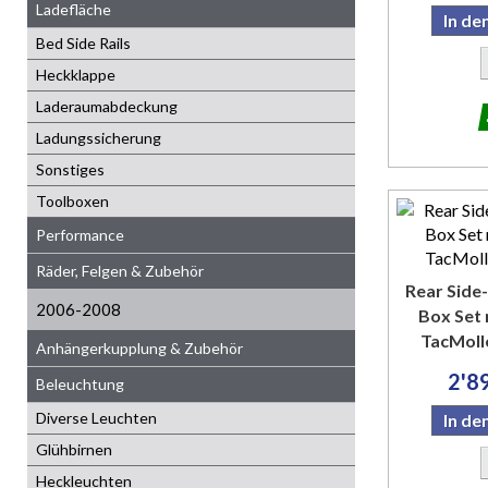
Ladefläche
In d
Bed Side Rails
Heckklappe
Laderaumabdeckung
Ladungssicherung
Sonstiges
Toolboxen
Performance
Räder, Felgen & Zubehör
Rear Sid
2006-2008
Box Set 
TacMoll
Anhängerkupplung & Zubehör
2'8
Beleuchtung
Diverse Leuchten
In d
Glühbirnen
Heckleuchten