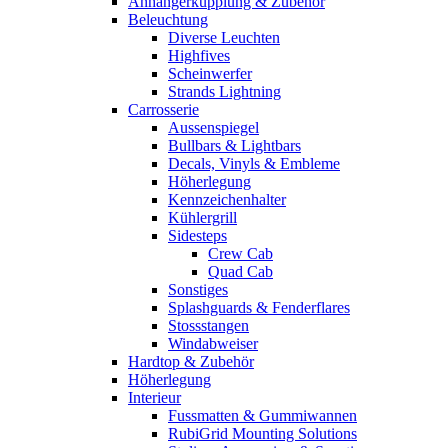
Anhängerkupplung & Zubehör
Beleuchtung
Diverse Leuchten
Highfives
Scheinwerfer
Strands Lightning
Carrosserie
Aussenspiegel
Bullbars & Lightbars
Decals, Vinyls & Embleme
Höherlegung
Kennzeichenhalter
Kühlergrill
Sidesteps
Crew Cab
Quad Cab
Sonstiges
Splashguards & Fenderflares
Stossstangen
Windabweiser
Hardtop & Zubehör
Höherlegung
Interieur
Fussmatten & Gummiwannen
RubiGrid Mounting Solutions