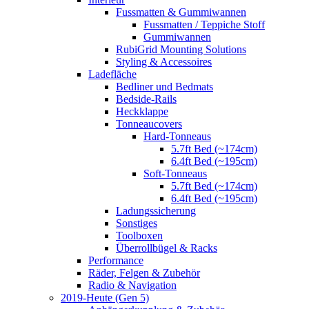
Fussmatten & Gummiwannen
Fussmatten / Teppiche Stoff
Gummiwannen
RubiGrid Mounting Solutions
Styling & Accessoires
Ladefläche
Bedliner und Bedmats
Bedside-Rails
Heckklappe
Tonneaucovers
Hard-Tonneaus
5.7ft Bed (~174cm)
6.4ft Bed (~195cm)
Soft-Tonneaus
5.7ft Bed (~174cm)
6.4ft Bed (~195cm)
Ladungssicherung
Sonstiges
Toolboxen
Überrollbügel & Racks
Performance
Räder, Felgen & Zubehör
Radio & Navigation
2019-Heute (Gen 5)