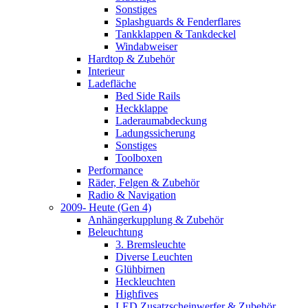
Sonstiges
Splashguards & Fenderflares
Tankklappen & Tankdeckel
Windabweiser
Hardtop & Zubehör
Interieur
Ladefläche
Bed Side Rails
Heckklappe
Laderaumabdeckung
Ladungssicherung
Sonstiges
Toolboxen
Performance
Räder, Felgen & Zubehör
Radio & Navigation
2009- Heute (Gen 4)
Anhängerkupplung & Zubehör
Beleuchtung
3. Bremsleuchte
Diverse Leuchten
Glühbirnen
Heckleuchten
Highfives
LED Zusatzscheinwerfer & Zubehör