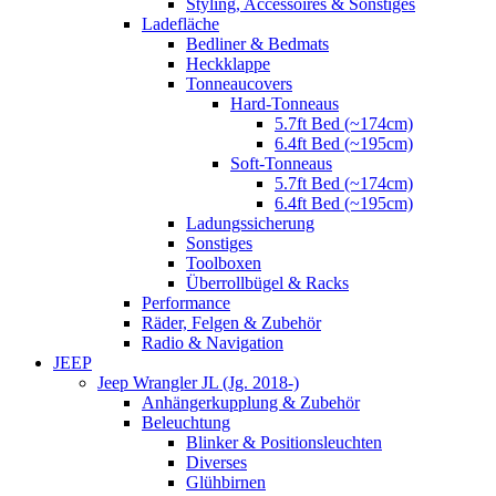
Styling, Accessoires & Sonstiges
Ladefläche
Bedliner & Bedmats
Heckklappe
Tonneaucovers
Hard-Tonneaus
5.7ft Bed (~174cm)
6.4ft Bed (~195cm)
Soft-Tonneaus
5.7ft Bed (~174cm)
6.4ft Bed (~195cm)
Ladungssicherung
Sonstiges
Toolboxen
Überrollbügel & Racks
Performance
Räder, Felgen & Zubehör
Radio & Navigation
JEEP
Jeep Wrangler JL (Jg. 2018-)
Anhängerkupplung & Zubehör
Beleuchtung
Blinker & Positionsleuchten
Diverses
Glühbirnen