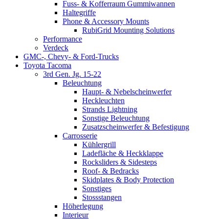
Fuss- & Kofferraum Gummiwannen
Haltegriffe
Phone & Accessory Mounts
RubiGrid Mounting Solutions
Performance
Verdeck
GMC-, Chevy- & Ford-Trucks
Toyota Tacoma
3rd Gen. Jg. 15-22
Beleuchtung
Haupt- & Nebelscheinwerfer
Heckleuchten
Strands Lightning
Sonstige Beleuchtung
Zusatzscheinwerfer & Befestigung
Carrosserie
Kühlergrill
Ladefläche & Heckklappe
Rocksliders & Sidesteps
Roof- & Bedracks
Skidplates & Body Protection
Sonstiges
Stossstangen
Höherlegung
Interieur