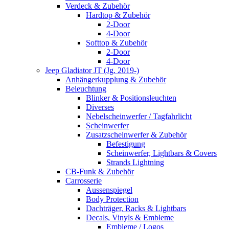
Verdeck & Zubehör
Hardtop & Zubehör
2-Door
4-Door
Softtop & Zubehör
2-Door
4-Door
Jeep Gladiator JT (Jg. 2019-)
Anhängerkupplung & Zubehör
Beleuchtung
Blinker & Positionsleuchten
Diverses
Nebelscheinwerfer / Tagfahrlicht
Scheinwerfer
Zusatzscheinwerfer & Zubehör
Befestigung
Scheinwerfer, Lightbars & Covers
Strands Lightning
CB-Funk & Zubehör
Carrosserie
Aussenspiegel
Body Protection
Dachträger, Racks & Lightbars
Decals, Vinyls & Embleme
Embleme / Logos