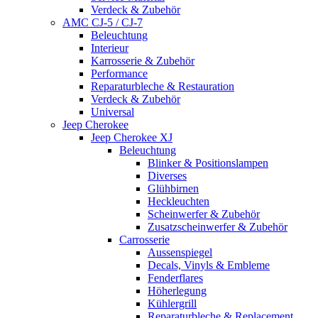
Verdeck & Zubehör
AMC CJ-5 / CJ-7
Beleuchtung
Interieur
Karrosserie & Zubehör
Performance
Reparaturbleche & Restauration
Verdeck & Zubehör
Universal
Jeep Cherokee
Jeep Cherokee XJ
Beleuchtung
Blinker & Positionslampen
Diverses
Glühbirnen
Heckleuchten
Scheinwerfer & Zubehör
Zusatzscheinwerfer & Zubehör
Carrosserie
Aussenspiegel
Decals, Vinyls & Embleme
Fenderflares
Höherlegung
Kühlergrill
Reparaturbleche & Replacement