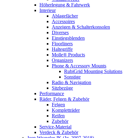
Höherlegung & Fahrwerk
Interieur
Ablagefächer
Accessoires
Anzeigen & Schalterkonsolen
Diverses
Einstiegsblenden
Floorliners
Haltegriffe
Molle® Products
Organizers
Phone & Accessory Mounts
RubiGrid Mounting Solutions
Sonstige
Radio & Navigation
Sitzbezüge
Performance
Räder, Felgen & Zubehör
Felgen
Kompletträder
Reifen
Zubehör
Service-Material
Verdeck & Zubehör
Jeep Wrangler JK (Jg. 2007-2018)