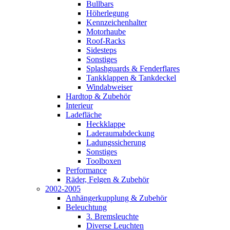
Bullbars
Höherlegung
Kennzeichenhalter
Motorhaube
Roof-Racks
Sidesteps
Sonstiges
Splashguards & Fenderflares
Tankklappen & Tankdeckel
Windabweiser
Hardtop & Zubehör
Interieur
Ladefläche
Heckklappe
Laderaumabdeckung
Ladungssicherung
Sonstiges
Toolboxen
Performance
Räder, Felgen & Zubehör
2002-2005
Anhängerkupplung & Zubehör
Beleuchtung
3. Bremsleuchte
Diverse Leuchten