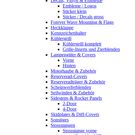
Decals, Vinyls & Embleme
Embleme / Logos
Sticker klein
Sticker / Decals gross
Forever Wave Mounting & Flags
Heckklappe
Kennzeichenhalter
Kühlergrill
Kühlergrill komplett
Grille-Inserts und Zierblenden
Lampengitter & Covers
Vorne
Hinten
Motorhaube & Zubehör
Reserverad-Covers
Reserveradträger & Zubehör
Scheinwerferblenden
Seilwinden & Zubehör
Sidesteps & Rocker Panels
2-Door
4-Door
Skidplates & Diff-Covers
Sonstiges
Stossstangen
Stossstange vorne