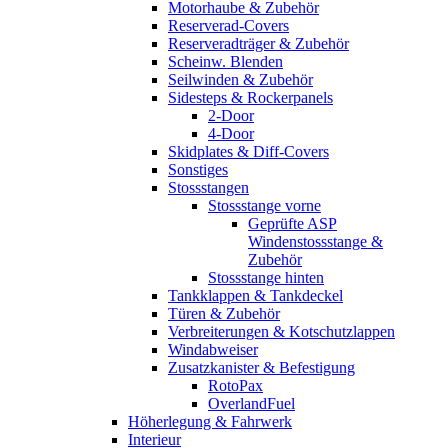
Motorhaube & Zubehör
Reserverad-Covers
Reserveradträger & Zubehör
Scheinw. Blenden
Seilwinden & Zubehör
Sidesteps & Rockerpanels
2-Door
4-Door
Skidplates & Diff-Covers
Sonstiges
Stossstangen
Stossstange vorne
Geprüfte ASP
Windenstossstange &
Zubehör
Stossstange hinten
Tankklappen & Tankdeckel
Türen & Zubehör
Verbreiterungen & Kotschutzlappen
Windabweiser
Zusatzkanister & Befestigung
RotoPax
OverlandFuel
Höherlegung & Fahrwerk
Interieur