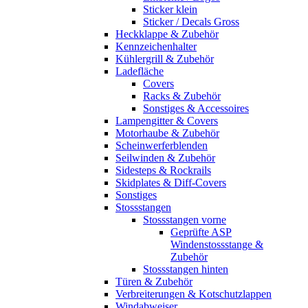
Sticker klein
Sticker / Decals Gross
Heckklappe & Zubehör
Kennzeichenhalter
Kühlergrill & Zubehör
Ladefläche
Covers
Racks & Zubehör
Sonstiges & Accessoires
Lampengitter & Covers
Motorhaube & Zubehör
Scheinwerferblenden
Seilwinden & Zubehör
Sidesteps & Rockrails
Skidplates & Diff-Covers
Sonstiges
Stossstangen
Stossstangen vorne
Geprüfte ASP
Windenstossstange &
Zubehör
Stossstangen hinten
Türen & Zubehör
Verbreiterungen & Kotschutzlappen
Windabweiser