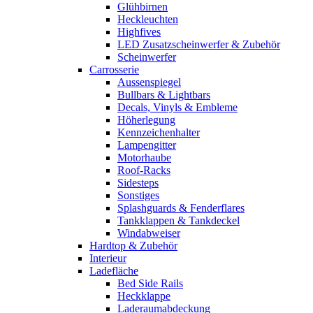
Glühbirnen
Heckleuchten
Highfives
LED Zusatzscheinwerfer & Zubehör
Scheinwerfer
Carrosserie
Aussenspiegel
Bullbars & Lightbars
Decals, Vinyls & Embleme
Höherlegung
Kennzeichenhalter
Lampengitter
Motorhaube
Roof-Racks
Sidesteps
Sonstiges
Splashguards & Fenderflares
Tankklappen & Tankdeckel
Windabweiser
Hardtop & Zubehör
Interieur
Ladefläche
Bed Side Rails
Heckklappe
Laderaumabdeckung