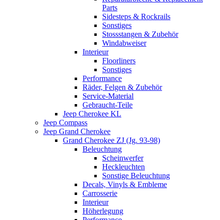
Parts
Sidesteps & Rockrails
Sonstiges
Stossstangen & Zubehör
Windabweiser
Interieur
Floorliners
Sonstiges
Performance
Räder, Felgen & Zubehör
Service-Material
Gebraucht-Teile
Jeep Cherokee KL
Jeep Compass
Jeep Grand Cherokee
Grand Cherokee ZJ (Jg. 93-98)
Beleuchtung
Scheinwerfer
Heckleuchten
Sonstige Beleuchtung
Decals, Vinyls & Embleme
Carrosserie
Interieur
Höherlegung
Performance