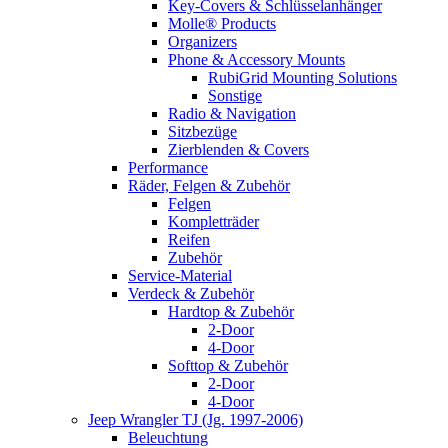
Key-Covers & Schlüsselanhänger
Molle® Products
Organizers
Phone & Accessory Mounts
RubiGrid Mounting Solutions
Sonstige
Radio & Navigation
Sitzbezüge
Zierblenden & Covers
Performance
Räder, Felgen & Zubehör
Felgen
Kompletträder
Reifen
Zubehör
Service-Material
Verdeck & Zubehör
Hardtop & Zubehör
2-Door
4-Door
Softtop & Zubehör
2-Door
4-Door
Jeep Wrangler TJ (Jg. 1997-2006)
Beleuchtung