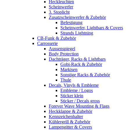
Heckleuchten
Scheinwerfer
3. Stoplicht
Zusatzscheinwerfer & Zubehör
Befestigung
Scheinwerfer, Lightbars & Covers
Strands Lightning
CB-Funk & Zubehör
Carrosserie
Aussenspiegel
Body Protection
Dachträger, Racks & Lightbars
Gobi-Rack & Zubehör
Markisen
Sonstige Racks & Zubehör
Thule
Decals, Vinyls & Embleme
Embleme / Logos
Sticker klein
Sticker / Decals gross
Forever Wave Mounting & Flags
Heckklappe & Zubehör
Kennzeichenhalter
Kühlergrill & Zubehör
Lampengitter & Covers