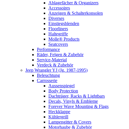
Ablagefächer & Organizers
Accessoires
Anzeigen & Schalterkonsolen
Diverses
Einstiegsblenden
Floorliners
Haltegriffe
Molle® Products
Seatcovers
Performance
Räder, Felgen & Zubehör
Service-Material
Verdeck & Zubehör
Jeep Wrangler YJ (Jg. 1987-1995)
Beleuchtung
Carrosserie
Aussenspiegel
Body Protection
Dachträger, Racks & Lightbars
Decals, Vinyls & Embleme
Forever Wave Mounting & Flags
Heckklappe
Kühlergrill
Lampengitter & Covers
Motorhaube & Zubehör