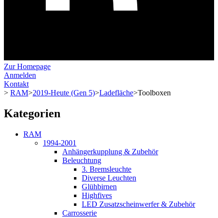
Zur Homepage
Anmelden
Kontakt
>
RAM
>
2019-Heute (Gen 5)
>
Ladefläche
>
Toolboxen
Kategorien
RAM
1994-2001
Anhängerkupplung & Zubehör
Beleuchtung
3. Bremsleuchte
Diverse Leuchten
Glühbirnen
Highfives
LED Zusatzscheinwerfer & Zubehör
Carrosserie