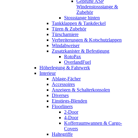
Geprüfte ASP
Windenstossstange &
Zubehör
Stossstange hinten
Tankklappen & Tankdeckel
Türen & Zubehör
Türscharniere
Verbreiterungen & Kotschutzlappen
Windabweiser
Zusatzkanister & Befestigung
RotoPax
OverlandFuel
Höherlegung & Fahrwerk
Interieur
Ablage-Fächer
Accessoires
Anzeigen & Schalterkonsolen
Diverses
Einstiegs-Blenden
Floorliners
2-Door
4-Door
Kofferraumwannen & Cargo-
Covers
Haltegriffe