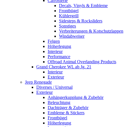
Carrosserie
Decals, Vinyls & Embleme
Frontbügel
Kühlergrill
Sidesteps & Rocksliders
Sonstiges
Verbreiterungen & Kotschutzlappen
Windabweiser
Felgen
Höherlegung
Interieur
Performance
Offroad Animal Overlanding Products
Grand Cherokee WL ab Jg. 21
Interieur
Exterieur
Jeep Renegade
Diverses / Universal
Exterieur
Anhängerkupplung & Zubehör
Beleuchtung
Dachträger & Zubehör
Embleme & Stickers
Frontbügel
Höherlegung