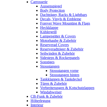
Carrosserie
Aussenspiegel
Body Protection
Dachträger, Racks & Lightbars
Decals, Vinyls & Embleme
Forever Wave Mounting & Flags
Heckklappe
Kühlergrill
Lampengitter & Covers
Motorhaube & Zubehör
Reserverad Covers
Reserveradträger & Zubehör
Seilwinden & Zubehör
Sidesteps & Rockerpanels
Sonstiges
Stossstangen
Stossstangen vorne
Stossstangen hinten
Tankklappen & Tankdeckel
Türen & Zubehör
Verbreiterungen & Kotschutzlappen
Windabweiser
CB-Funk & Zubehör
Höherlegung
Interieur