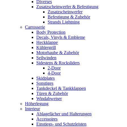
Diverses
Zusatzscheinwerfer & Befestigung
Zusatzscheinwerfer
Befestigung & Zubehör
Strands Lightning
Carrosserie
Body Protection
Decals, Vinyls & Embleme
Heckklappe
Kühlergrill
Motorhaube & Zubehör
Seilwinden
Sidesteps & Rocksliders
2-Door
4-Door
Skidplates
Sonstiges
Tankdeckel & Tankklappen
Türen & Zubehör
Windabweiser
Höherlegung
Interieur
Ablagefächer und Halterungen
Accessoires
Einstiegs- und Schutzleisten