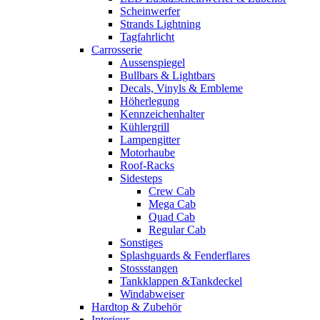
Scheinwerfer
Strands Lightning
Tagfahrlicht
Carrosserie
Aussenspiegel
Bullbars & Lightbars
Decals, Vinyls & Embleme
Höherlegung
Kennzeichenhalter
Kühlergrill
Lampengitter
Motorhaube
Roof-Racks
Sidesteps
Crew Cab
Mega Cab
Quad Cab
Regular Cab
Sonstiges
Splashguards & Fenderflares
Stossstangen
Tankklappen &Tankdeckel
Windabweiser
Hardtop & Zubehör
Interieur