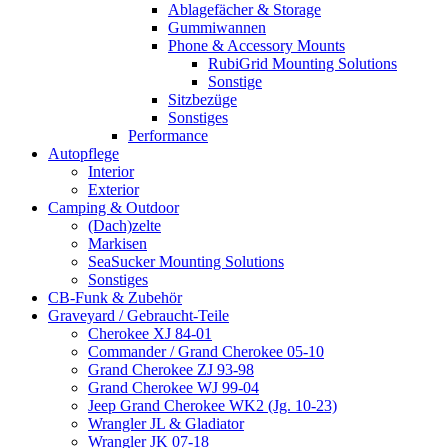
Ablagefächer & Storage
Gummiwannen
Phone & Accessory Mounts
RubiGrid Mounting Solutions
Sonstige
Sitzbezüge
Sonstiges
Performance
Autopflege
Interior
Exterior
Camping & Outdoor
(Dach)zelte
Markisen
SeaSucker Mounting Solutions
Sonstiges
CB-Funk & Zubehör
Graveyard / Gebraucht-Teile
Cherokee XJ 84-01
Commander / Grand Cherokee 05-10
Grand Cherokee ZJ 93-98
Grand Cherokee WJ 99-04
Jeep Grand Cherokee WK2 (Jg. 10-23)
Wrangler JL & Gladiator
Wrangler JK 07-18