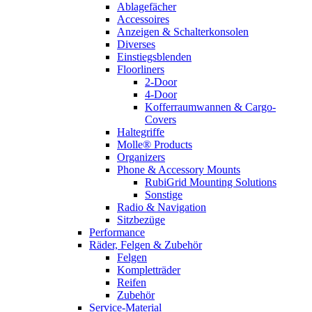
Ablagefächer
Accessoires
Anzeigen & Schalterkonsolen
Diverses
Einstiegsblenden
Floorliners
2-Door
4-Door
Kofferraumwannen & Cargo-
Covers
Haltegriffe
Molle® Products
Organizers
Phone & Accessory Mounts
RubiGrid Mounting Solutions
Sonstige
Radio & Navigation
Sitzbezüge
Performance
Räder, Felgen & Zubehör
Felgen
Kompletträder
Reifen
Zubehör
Service-Material