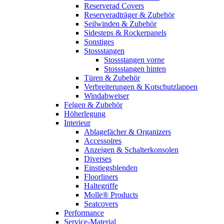
Reserverad Covers
Reserveradträger & Zubehör
Seilwinden & Zubehör
Sidesteps & Rockerpanels
Sonstiges
Stossstangen
Stossstangen vorne
Stossstangen hinten
Türen & Zubehör
Verbreiterungen & Kotschutzlappen
Windabweiser
Felgen & Zubehör
Höherlegung
Interieur
Ablagefächer & Organizers
Accessoires
Anzeigen & Schalterkonsolen
Diverses
Einstiegsblenden
Floorliners
Haltegriffe
Molle® Products
Seatcovers
Performance
Service-Material