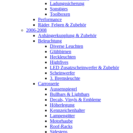
Ladungssicherung
Sonstiges
Toolboxen
Performance
Räder, Felgen & Zubehör
2006-2008
Anhängerkupplung & Zubehör
Beleuchtung
Diverse Leuchten
Glühbirnen
Heckleuchten
Highfives
LED Zusatzscheinwerfer & Zubehör
Scheinwerfer
3. Bremsleuchte
Carrosserie
Aussenspiegel
Bullbars & Lightbars
Decals, Vinyls & Embleme
Höherlegung
Kennzeichenhalter
Lampengitter
Motorhaube
Roof-Racks
Sidesteps