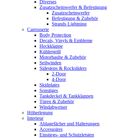
Diverses
Zusatzscheinwerfer & Befestigung
Zusatzscheinwerfer
Befestigung & Zubehör
Strands Lightning
Carrosserie
Body Protection
Decals, Vinyls & Embleme
Heckklappe
Kühlergrill
Motorhaube & Zubehör
Seilwinden
Sidesteps & Rocksliders
2-Door
4-Door
Skidplates
Sonstiges
Tankdeckel & Tankklappen
Türen & Zubehör
Windabweiser
Höherlegung
Interieur
Ablagefächer und Halterungen
Accessoires
Einstiegs- und Schutzleisten