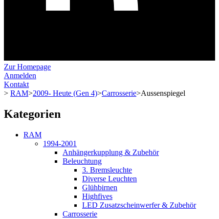
Zur Homepage
Anmelden
Kontakt
>
RAM
>
2009- Heute (Gen 4)
>
Carrosserie
>
Aussenspiegel
Kategorien
RAM
1994-2001
Anhängerkupplung & Zubehör
Beleuchtung
3. Bremsleuchte
Diverse Leuchten
Glühbirnen
Highfives
LED Zusatzscheinwerfer & Zubehör
Carrosserie