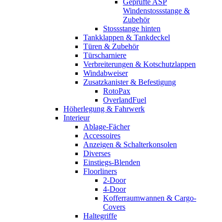
Geprüfte ASP
Windenstossstange &
Zubehör
Stossstange hinten
Tankklappen & Tankdeckel
Türen & Zubehör
Türscharniere
Verbreiterungen & Kotschutzlappen
Windabweiser
Zusatzkanister & Befestigung
RotoPax
OverlandFuel
Höherlegung & Fahrwerk
Interieur
Ablage-Fächer
Accessoires
Anzeigen & Schalterkonsolen
Diverses
Einstiegs-Blenden
Floorliners
2-Door
4-Door
Kofferraumwannen & Cargo-
Covers
Haltegriffe