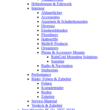
Höherlegung & Fahrwerk
Interieur
Ablagefächer
Accessoires
Anzeigen & Schalterkonsolen
Diverses
Einstiegsblenden
Floorliners
Haltegriffe
Molle® Products
Organizers
Phone & Accessory Mounts
RubiGrid Mounting Solutions
Sonstige
Radio & Navigation
Sitzbezüge
Performance
Räder, Felgen & Zubehör
Felgen
Kompletträder
Reifen
Zubehör
Service-Material
Verdeck & Zubehör
Jeep Wrangler JK (Jg. 2007-2018)