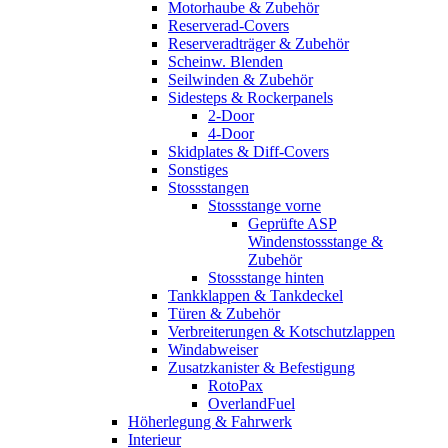
Motorhaube & Zubehör
Reserverad-Covers
Reserveradträger & Zubehör
Scheinw. Blenden
Seilwinden & Zubehör
Sidesteps & Rockerpanels
2-Door
4-Door
Skidplates & Diff-Covers
Sonstiges
Stossstangen
Stossstange vorne
Geprüfte ASP
Windenstossstange &
Zubehör
Stossstange hinten
Tankklappen & Tankdeckel
Türen & Zubehör
Verbreiterungen & Kotschutzlappen
Windabweiser
Zusatzkanister & Befestigung
RotoPax
OverlandFuel
Höherlegung & Fahrwerk
Interieur