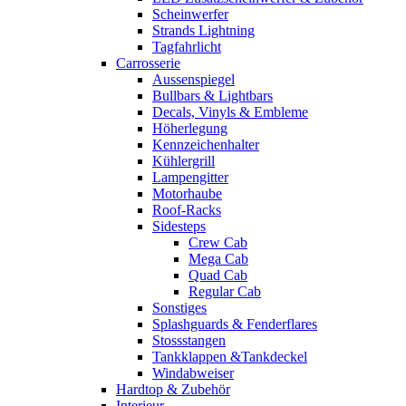
Scheinwerfer
Strands Lightning
Tagfahrlicht
Carrosserie
Aussenspiegel
Bullbars & Lightbars
Decals, Vinyls & Embleme
Höherlegung
Kennzeichenhalter
Kühlergrill
Lampengitter
Motorhaube
Roof-Racks
Sidesteps
Crew Cab
Mega Cab
Quad Cab
Regular Cab
Sonstiges
Splashguards & Fenderflares
Stossstangen
Tankklappen &Tankdeckel
Windabweiser
Hardtop & Zubehör
Interieur