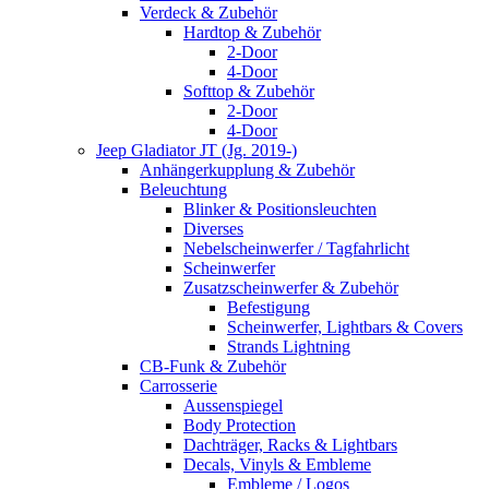
Verdeck & Zubehör
Hardtop & Zubehör
2-Door
4-Door
Softtop & Zubehör
2-Door
4-Door
Jeep Gladiator JT (Jg. 2019-)
Anhängerkupplung & Zubehör
Beleuchtung
Blinker & Positionsleuchten
Diverses
Nebelscheinwerfer / Tagfahrlicht
Scheinwerfer
Zusatzscheinwerfer & Zubehör
Befestigung
Scheinwerfer, Lightbars & Covers
Strands Lightning
CB-Funk & Zubehör
Carrosserie
Aussenspiegel
Body Protection
Dachträger, Racks & Lightbars
Decals, Vinyls & Embleme
Embleme / Logos