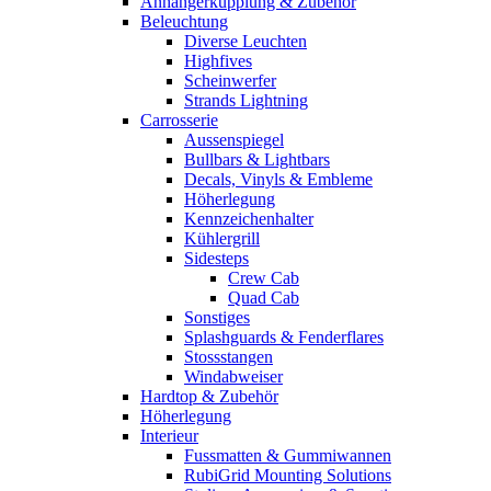
Anhängerkupplung & Zubehör
Beleuchtung
Diverse Leuchten
Highfives
Scheinwerfer
Strands Lightning
Carrosserie
Aussenspiegel
Bullbars & Lightbars
Decals, Vinyls & Embleme
Höherlegung
Kennzeichenhalter
Kühlergrill
Sidesteps
Crew Cab
Quad Cab
Sonstiges
Splashguards & Fenderflares
Stossstangen
Windabweiser
Hardtop & Zubehör
Höherlegung
Interieur
Fussmatten & Gummiwannen
RubiGrid Mounting Solutions