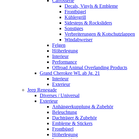
Carrosserie
Decals, Vinyls & Embleme
Frontbügel
Kühlergrill
Sidesteps & Rocksliders
Sonstiges
Verbreiterungen & Kotschutzlappen
Windabweiser
Felgen
Höherlegung
Interieur
Performance
Offroad Animal Overlanding Products
Grand Cherokee WL ab Jg. 21
Interieur
Exterieur
Jeep Renegade
Diverses / Universal
Exterieur
Anhängerkupplung & Zubehör
Beleuchtung
Dachträger & Zubehör
Embleme & Stickers
Frontbügel
Höherlegung