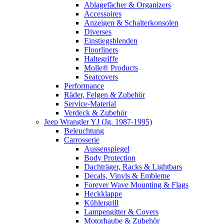
Ablagefächer & Organizers
Accessoires
Anzeigen & Schalterkonsolen
Diverses
Einstiegsblenden
Floorliners
Haltegriffe
Molle® Products
Seatcovers
Performance
Räder, Felgen & Zubehör
Service-Material
Verdeck & Zubehör
Jeep Wrangler YJ (Jg. 1987-1995)
Beleuchtung
Carrosserie
Aussenspiegel
Body Protection
Dachträger, Racks & Lightbars
Decals, Vinyls & Embleme
Forever Wave Mounting & Flags
Heckklappe
Kühlergrill
Lampengitter & Covers
Motorhaube & Zubehör