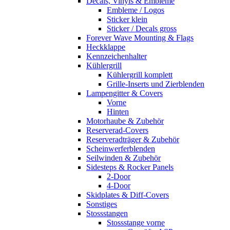
Decals, Vinyls & Embleme
Embleme / Logos
Sticker klein
Sticker / Decals gross
Forever Wave Mounting & Flags
Heckklappe
Kennzeichenhalter
Kühlergrill
Kühlergrill komplett
Grille-Inserts und Zierblenden
Lampengitter & Covers
Vorne
Hinten
Motorhaube & Zubehör
Reserverad-Covers
Reserveradträger & Zubehör
Scheinwerferblenden
Seilwinden & Zubehör
Sidesteps & Rocker Panels
2-Door
4-Door
Skidplates & Diff-Covers
Sonstiges
Stossstangen
Stossstange vorne