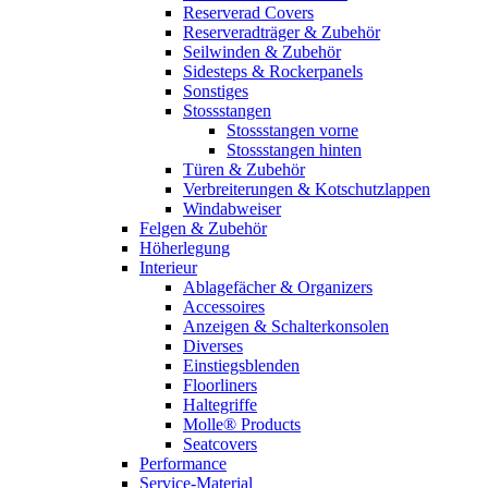
Reserverad Covers
Reserveradträger & Zubehör
Seilwinden & Zubehör
Sidesteps & Rockerpanels
Sonstiges
Stossstangen
Stossstangen vorne
Stossstangen hinten
Türen & Zubehör
Verbreiterungen & Kotschutzlappen
Windabweiser
Felgen & Zubehör
Höherlegung
Interieur
Ablagefächer & Organizers
Accessoires
Anzeigen & Schalterkonsolen
Diverses
Einstiegsblenden
Floorliners
Haltegriffe
Molle® Products
Seatcovers
Performance
Service-Material