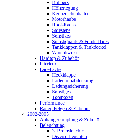
Bullbars
Höherlegung
Kennzeichenhalter
Motorhaube
Roof-Racks
Sidesteps
Sonstiges
Splashguards & Fenderflares
Tankklappen & Tankdeckel
Windabweiser
Hardtop & Zubehör
Interieur
Ladefläche
Heckklappe
Laderaumabdeckung
Ladungssicherung
Sonstiges
Toolboxen
Performance
Räder, Felgen & Zubehör
2002-2005
Anhängerkupplung & Zubehör
Beleuchtung
3. Bremsleuchte
Diverse Leuchten