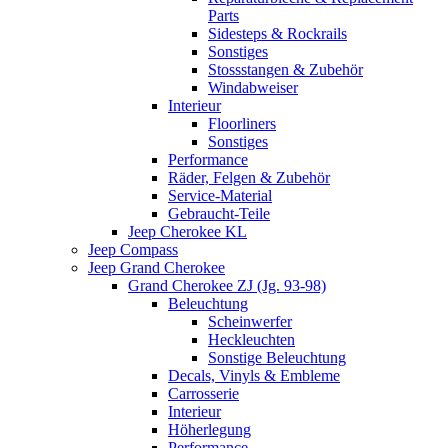
Parts
Sidesteps & Rockrails
Sonstiges
Stossstangen & Zubehör
Windabweiser
Interieur
Floorliners
Sonstiges
Performance
Räder, Felgen & Zubehör
Service-Material
Gebraucht-Teile
Jeep Cherokee KL
Jeep Compass
Jeep Grand Cherokee
Grand Cherokee ZJ (Jg. 93-98)
Beleuchtung
Scheinwerfer
Heckleuchten
Sonstige Beleuchtung
Decals, Vinyls & Embleme
Carrosserie
Interieur
Höherlegung
Performance