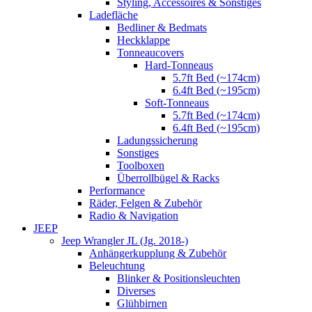
Styling, Accessoires & Sonstiges
Ladefläche
Bedliner & Bedmats
Heckklappe
Tonneaucovers
Hard-Tonneaus
5.7ft Bed (~174cm)
6.4ft Bed (~195cm)
Soft-Tonneaus
5.7ft Bed (~174cm)
6.4ft Bed (~195cm)
Ladungssicherung
Sonstiges
Toolboxen
Überrollbügel & Racks
Performance
Räder, Felgen & Zubehör
Radio & Navigation
JEEP
Jeep Wrangler JL (Jg. 2018-)
Anhängerkupplung & Zubehör
Beleuchtung
Blinker & Positionsleuchten
Diverses
Glühbirnen