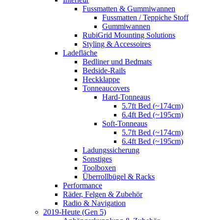
Fussmatten & Gummiwannen
Fussmatten / Teppiche Stoff
Gummiwannen
RubiGrid Mounting Solutions
Styling & Accessoires
Ladefläche
Bedliner und Bedmats
Bedside-Rails
Heckklappe
Tonneaucovers
Hard-Tonneaus
5.7ft Bed (~174cm)
6.4ft Bed (~195cm)
Soft-Tonneaus
5.7ft Bed (~174cm)
6.4ft Bed (~195cm)
Ladungssicherung
Sonstiges
Toolboxen
Überrollbügel & Racks
Performance
Räder, Felgen & Zubehör
Radio & Navigation
2019-Heute (Gen 5)