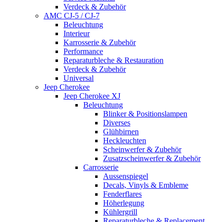
Verdeck & Zubehör
AMC CJ-5 / CJ-7
Beleuchtung
Interieur
Karrosserie & Zubehör
Performance
Reparaturbleche & Restauration
Verdeck & Zubehör
Universal
Jeep Cherokee
Jeep Cherokee XJ
Beleuchtung
Blinker & Positionslampen
Diverses
Glühbirnen
Heckleuchten
Scheinwerfer & Zubehör
Zusatzscheinwerfer & Zubehör
Carrosserie
Aussenspiegel
Decals, Vinyls & Embleme
Fenderflares
Höherlegung
Kühlergrill
Reparaturbleche & Replacement