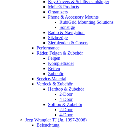
Key-Covers & Schlüsselanhänger
Molle® Products
Organizers
Phone & Accessory Mounts
RubiGrid Mounting Solutions
Sonstige
Radio & Navigation
Sitzbezüge
Zierblenden & Covers
Performance
Räder, Felgen & Zubehör
Felgen
Kompletträder
Reifen
Zubehör
Service-Material
Verdeck & Zubehör
Hardtop & Zubehör
2-Door
4-Door
Softtop & Zubehör
2-Door
4-Door
Jeep Wrangler TJ (Jg. 1997-2006)
Beleuchtung