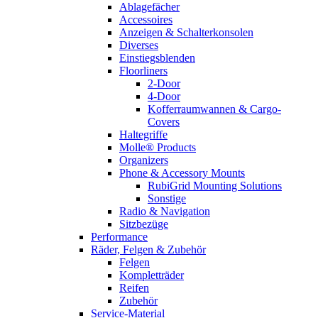
Ablagefächer
Accessoires
Anzeigen & Schalterkonsolen
Diverses
Einstiegsblenden
Floorliners
2-Door
4-Door
Kofferraumwannen & Cargo-
Covers
Haltegriffe
Molle® Products
Organizers
Phone & Accessory Mounts
RubiGrid Mounting Solutions
Sonstige
Radio & Navigation
Sitzbezüge
Performance
Räder, Felgen & Zubehör
Felgen
Kompletträder
Reifen
Zubehör
Service-Material