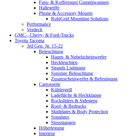
Fuss- & Kofferraum Gummiwannen
Haltegriffe
Phone & Accessory Mounts
RubiGrid Mounting Solutions
Performance
Verdeck
GMC-, Chevy- & Ford-Trucks
Toyota Tacoma
3rd Gen. Jg. 15-22
Beleuchtung
Haupt- & Nebelscheinwerfer
Heckleuchten
Strands Lightning
Sonstige Beleuchtung
Zusatzscheinwerfer & Befestigung
Carrosserie
Kühlergrill
Ladefläche & Heckklappe
Rocksliders & Sidesteps
Roof- & Bedracks
Skidplates & Body Protection
Sonstiges
Stossstangen
Höherlegung
Interieur