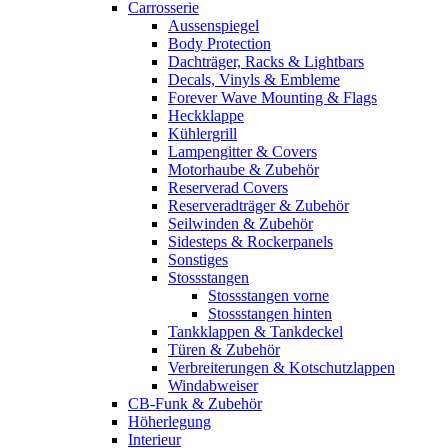
Carrosserie
Aussenspiegel
Body Protection
Dachträger, Racks & Lightbars
Decals, Vinyls & Embleme
Forever Wave Mounting & Flags
Heckklappe
Kühlergrill
Lampengitter & Covers
Motorhaube & Zubehör
Reserverad Covers
Reserveradträger & Zubehör
Seilwinden & Zubehör
Sidesteps & Rockerpanels
Sonstiges
Stossstangen
Stossstangen vorne
Stossstangen hinten
Tankklappen & Tankdeckel
Türen & Zubehör
Verbreiterungen & Kotschutzlappen
Windabweiser
CB-Funk & Zubehör
Höherlegung
Interieur