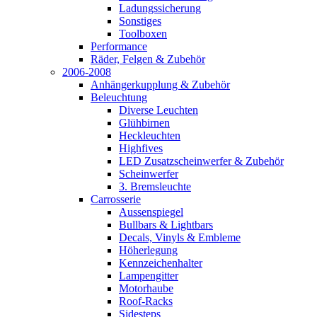
Ladungssicherung
Sonstiges
Toolboxen
Performance
Räder, Felgen & Zubehör
2006-2008
Anhängerkupplung & Zubehör
Beleuchtung
Diverse Leuchten
Glühbirnen
Heckleuchten
Highfives
LED Zusatzscheinwerfer & Zubehör
Scheinwerfer
3. Bremsleuchte
Carrosserie
Aussenspiegel
Bullbars & Lightbars
Decals, Vinyls & Embleme
Höherlegung
Kennzeichenhalter
Lampengitter
Motorhaube
Roof-Racks
Sidesteps