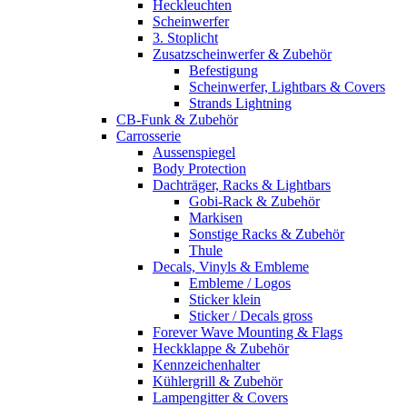
Heckleuchten
Scheinwerfer
3. Stoplicht
Zusatzscheinwerfer & Zubehör
Befestigung
Scheinwerfer, Lightbars & Covers
Strands Lightning
CB-Funk & Zubehör
Carrosserie
Aussenspiegel
Body Protection
Dachträger, Racks & Lightbars
Gobi-Rack & Zubehör
Markisen
Sonstige Racks & Zubehör
Thule
Decals, Vinyls & Embleme
Embleme / Logos
Sticker klein
Sticker / Decals gross
Forever Wave Mounting & Flags
Heckklappe & Zubehör
Kennzeichenhalter
Kühlergrill & Zubehör
Lampengitter & Covers