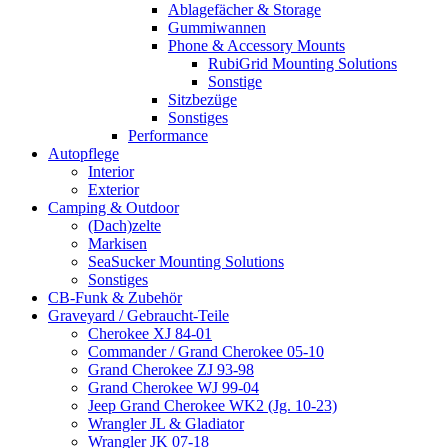
Ablagefächer & Storage
Gummiwannen
Phone & Accessory Mounts
RubiGrid Mounting Solutions
Sonstige
Sitzbezüge
Sonstiges
Performance
Autopflege
Interior
Exterior
Camping & Outdoor
(Dach)zelte
Markisen
SeaSucker Mounting Solutions
Sonstiges
CB-Funk & Zubehör
Graveyard / Gebraucht-Teile
Cherokee XJ 84-01
Commander / Grand Cherokee 05-10
Grand Cherokee ZJ 93-98
Grand Cherokee WJ 99-04
Jeep Grand Cherokee WK2 (Jg. 10-23)
Wrangler JL & Gladiator
Wrangler JK 07-18