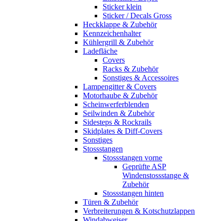
Sticker klein
Sticker / Decals Gross
Heckklappe & Zubehör
Kennzeichenhalter
Kühlergrill & Zubehör
Ladefläche
Covers
Racks & Zubehör
Sonstiges & Accessoires
Lampengitter & Covers
Motorhaube & Zubehör
Scheinwerferblenden
Seilwinden & Zubehör
Sidesteps & Rockrails
Skidplates & Diff-Covers
Sonstiges
Stossstangen
Stossstangen vorne
Geprüfte ASP
Windenstossstange &
Zubehör
Stossstangen hinten
Türen & Zubehör
Verbreiterungen & Kotschutzlappen
Windabweiser