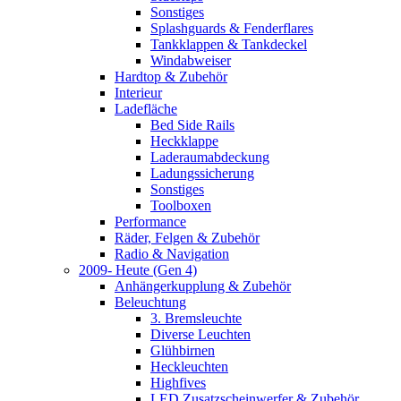
Sonstiges
Splashguards & Fenderflares
Tankklappen & Tankdeckel
Windabweiser
Hardtop & Zubehör
Interieur
Ladefläche
Bed Side Rails
Heckklappe
Laderaumabdeckung
Ladungssicherung
Sonstiges
Toolboxen
Performance
Räder, Felgen & Zubehör
Radio & Navigation
2009- Heute (Gen 4)
Anhängerkupplung & Zubehör
Beleuchtung
3. Bremsleuchte
Diverse Leuchten
Glühbirnen
Heckleuchten
Highfives
LED Zusatzscheinwerfer & Zubehör