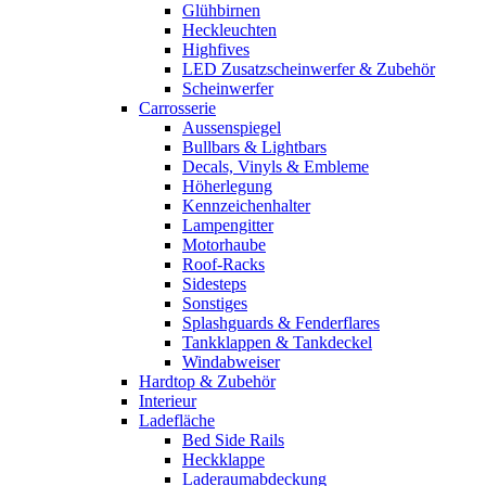
Glühbirnen
Heckleuchten
Highfives
LED Zusatzscheinwerfer & Zubehör
Scheinwerfer
Carrosserie
Aussenspiegel
Bullbars & Lightbars
Decals, Vinyls & Embleme
Höherlegung
Kennzeichenhalter
Lampengitter
Motorhaube
Roof-Racks
Sidesteps
Sonstiges
Splashguards & Fenderflares
Tankklappen & Tankdeckel
Windabweiser
Hardtop & Zubehör
Interieur
Ladefläche
Bed Side Rails
Heckklappe
Laderaumabdeckung