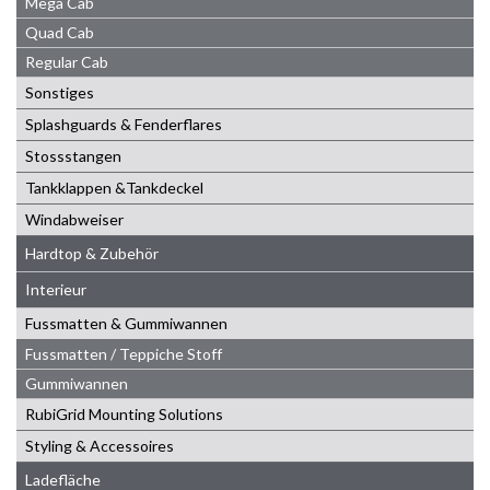
Mega Cab
Quad Cab
Regular Cab
Sonstiges
Splashguards & Fenderflares
Stossstangen
Tankklappen &Tankdeckel
Windabweiser
Hardtop & Zubehör
Interieur
Fussmatten & Gummiwannen
Fussmatten / Teppiche Stoff
Gummiwannen
RubiGrid Mounting Solutions
Styling & Accessoires
Ladefläche