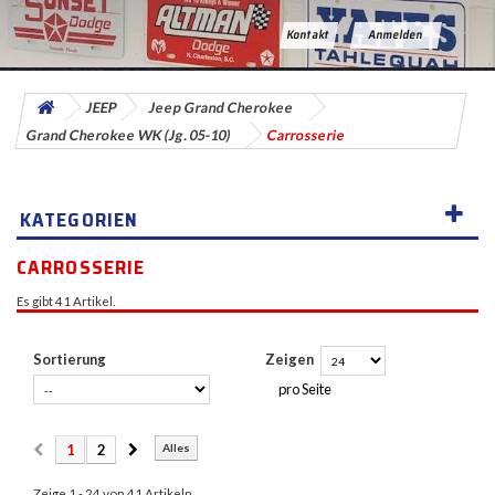
Kontakt
Anmelden
JEEP
Jeep Grand Cherokee
Grand Cherokee WK (Jg. 05-10)
Carrosserie
KATEGORIEN
CARROSSERIE
Es gibt 41 Artikel.
Sortierung
Zeigen
pro Seite
1
2
Alles
Zeige 1 - 24 von 41 Artikeln