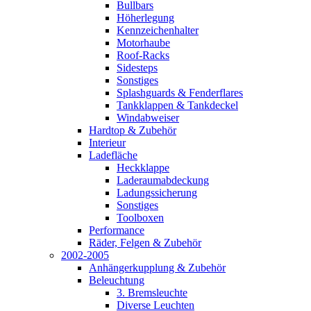
Bullbars
Höherlegung
Kennzeichenhalter
Motorhaube
Roof-Racks
Sidesteps
Sonstiges
Splashguards & Fenderflares
Tankklappen & Tankdeckel
Windabweiser
Hardtop & Zubehör
Interieur
Ladefläche
Heckklappe
Laderaumabdeckung
Ladungssicherung
Sonstiges
Toolboxen
Performance
Räder, Felgen & Zubehör
2002-2005
Anhängerkupplung & Zubehör
Beleuchtung
3. Bremsleuchte
Diverse Leuchten