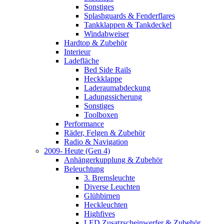
Sonstiges
Splashguards & Fenderflares
Tankklappen & Tankdeckel
Windabweiser
Hardtop & Zubehör
Interieur
Ladefläche
Bed Side Rails
Heckklappe
Laderaumabdeckung
Ladungssicherung
Sonstiges
Toolboxen
Performance
Räder, Felgen & Zubehör
Radio & Navigation
2009- Heute (Gen 4)
Anhängerkupplung & Zubehör
Beleuchtung
3. Bremsleuchte
Diverse Leuchten
Glühbirnen
Heckleuchten
Highfives
LED Zusatzscheinwerfer & Zubehör