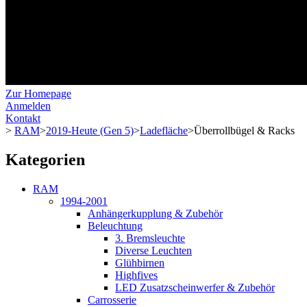
Zur Homepage
Anmelden
Kontakt
>
RAM
>
2019-Heute (Gen 5)
>
Ladefläche
>
Überrollbügel & Racks
Kategorien
RAM
1994-2001
Anhängerkupplung & Zubehör
Beleuchtung
3. Bremsleuchte
Diverse Leuchten
Glühbirnen
Highfives
LED Zusatzscheinwerfer & Zubehör
Carrosserie