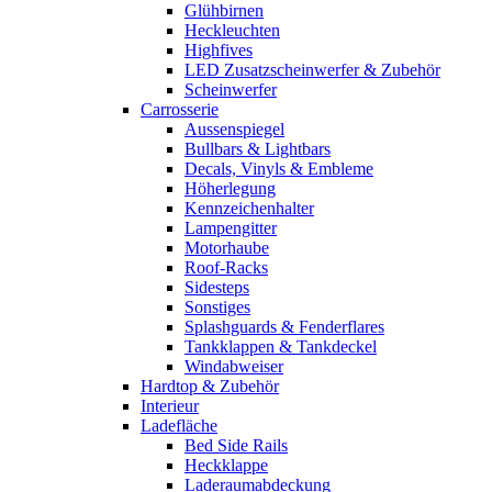
Glühbirnen
Heckleuchten
Highfives
LED Zusatzscheinwerfer & Zubehör
Scheinwerfer
Carrosserie
Aussenspiegel
Bullbars & Lightbars
Decals, Vinyls & Embleme
Höherlegung
Kennzeichenhalter
Lampengitter
Motorhaube
Roof-Racks
Sidesteps
Sonstiges
Splashguards & Fenderflares
Tankklappen & Tankdeckel
Windabweiser
Hardtop & Zubehör
Interieur
Ladefläche
Bed Side Rails
Heckklappe
Laderaumabdeckung