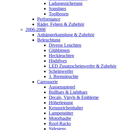
Ladungssicherung
Sonstiges
Toolboxen
Performance
Räder, Felgen & Zubehör
2006-2008
Anhängerkupplung & Zubehör
Beleuchtung
Diverse Leuchten
Glühbirnen
Heckleuchten
Highfives
LED Zusatzscheinwerfer & Zubehör
Scheinwerfer
3. Bremsleuchte
Carrosserie
Aussenspiegel
Bullbars & Lightbars
Decals, Vinyls & Embleme
Höherlegung
Kennzeichenhalter
Lampengitter
Motorhaube
Roof-Racks
Sidesteps