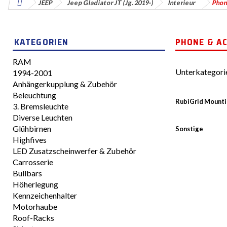
JEEP
Jeep Gladiator JT (Jg. 2019-)
Interieur
Phon
KATEGORIEN
PHONE & A
RAM
Unterkategori
1994-2001
Anhängerkupplung & Zubehör
Beleuchtung
RubiGrid Mounti
3. Bremsleuchte
Diverse Leuchten
Glühbirnen
Sonstige
Highfives
LED Zusatzscheinwerfer & Zubehör
Carrosserie
Bullbars
Höherlegung
Kennzeichenhalter
Motorhaube
Roof-Racks