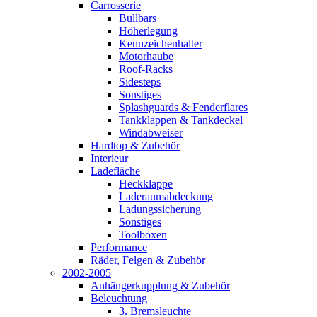
Carrosserie
Bullbars
Höherlegung
Kennzeichenhalter
Motorhaube
Roof-Racks
Sidesteps
Sonstiges
Splashguards & Fenderflares
Tankklappen & Tankdeckel
Windabweiser
Hardtop & Zubehör
Interieur
Ladefläche
Heckklappe
Laderaumabdeckung
Ladungssicherung
Sonstiges
Toolboxen
Performance
Räder, Felgen & Zubehör
2002-2005
Anhängerkupplung & Zubehör
Beleuchtung
3. Bremsleuchte