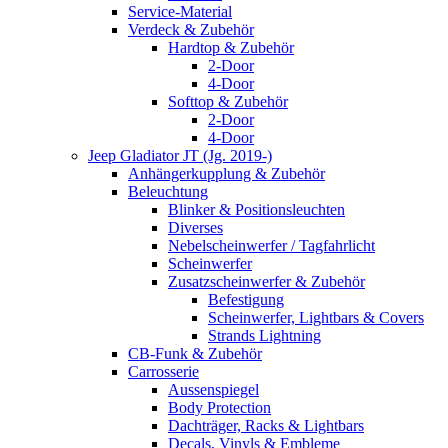
Service-Material
Verdeck & Zubehör
Hardtop & Zubehör
2-Door
4-Door
Softtop & Zubehör
2-Door
4-Door
Jeep Gladiator JT (Jg. 2019-)
Anhängerkupplung & Zubehör
Beleuchtung
Blinker & Positionsleuchten
Diverses
Nebelscheinwerfer / Tagfahrlicht
Scheinwerfer
Zusatzscheinwerfer & Zubehör
Befestigung
Scheinwerfer, Lightbars & Covers
Strands Lightning
CB-Funk & Zubehör
Carrosserie
Aussenspiegel
Body Protection
Dachträger, Racks & Lightbars
Decals, Vinyls & Embleme