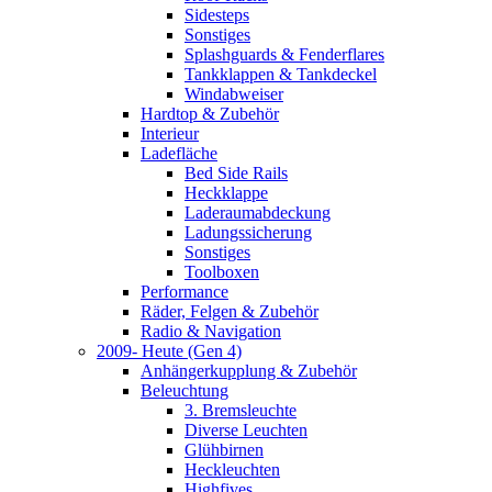
Sidesteps
Sonstiges
Splashguards & Fenderflares
Tankklappen & Tankdeckel
Windabweiser
Hardtop & Zubehör
Interieur
Ladefläche
Bed Side Rails
Heckklappe
Laderaumabdeckung
Ladungssicherung
Sonstiges
Toolboxen
Performance
Räder, Felgen & Zubehör
Radio & Navigation
2009- Heute (Gen 4)
Anhängerkupplung & Zubehör
Beleuchtung
3. Bremsleuchte
Diverse Leuchten
Glühbirnen
Heckleuchten
Highfives