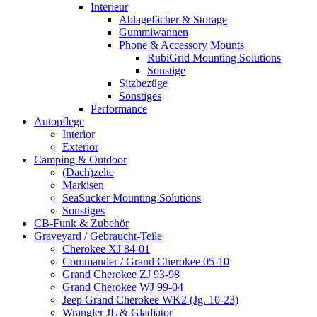
Interieur
Ablagefächer & Storage
Gummiwannen
Phone & Accessory Mounts
RubiGrid Mounting Solutions
Sonstige
Sitzbezüge
Sonstiges
Performance
Autopflege
Interior
Exterior
Camping & Outdoor
(Dach)zelte
Markisen
SeaSucker Mounting Solutions
Sonstiges
CB-Funk & Zubehör
Graveyard / Gebraucht-Teile
Cherokee XJ 84-01
Commander / Grand Cherokee 05-10
Grand Cherokee ZJ 93-98
Grand Cherokee WJ 99-04
Jeep Grand Cherokee WK2 (Jg. 10-23)
Wrangler JL & Gladiator