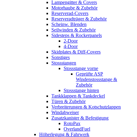
Lampengitter & Covers
Motorhaube & Zubehör
Reserverad-Covers
Reserveradträger & Zubehör
Scheinw. Blenden
Seilwinden & Zubehör
Sidesteps & Rockerpanels
2-Door
4-Door
Skidplates & Diff-Covers
Sonstiges
Stossstangen
Stossstange vorne
Geprüfte ASP
Windenstossstange &
Zubehör
Stossstange hinten
Tankklappen & Tankdeckel
Türen & Zubehör
Verbreiterungen & Kotschutzlappen
Windabweiser
Zusatzkanister & Befestigung
RotoPax
OverlandFuel
Höherlegung & Fahrwerk