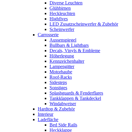
Diverse Leuchten
Glühbirnen
Heckleuchten
Highfives
LED Zusatzscheinwerfer & Zubehör
Scheinwerfer
Carrosserie
Aussenspiegel
Bullbars & Lightbars
Decals, Vinyls & Embleme
Höherlegung
Kennzeichenhalter
Lampengitter
Motorhaube
Roof-Racks
Sidesteps
Sonstiges
Splashguards & Fenderflares
Tankklappen & Tankdeckel
Windabweiser
Hardtop & Zubehör
Interieur
Ladefläche
Bed Side Rails
Heckklappe