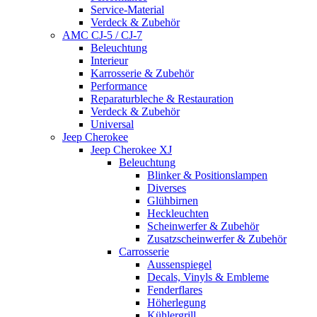
Service-Material
Verdeck & Zubehör
AMC CJ-5 / CJ-7
Beleuchtung
Interieur
Karrosserie & Zubehör
Performance
Reparaturbleche & Restauration
Verdeck & Zubehör
Universal
Jeep Cherokee
Jeep Cherokee XJ
Beleuchtung
Blinker & Positionslampen
Diverses
Glühbirnen
Heckleuchten
Scheinwerfer & Zubehör
Zusatzscheinwerfer & Zubehör
Carrosserie
Aussenspiegel
Decals, Vinyls & Embleme
Fenderflares
Höherlegung
Kühlergrill