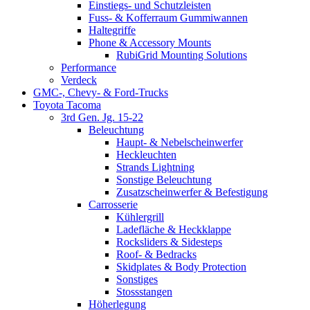
Einstiegs- und Schutzleisten
Fuss- & Kofferraum Gummiwannen
Haltegriffe
Phone & Accessory Mounts
RubiGrid Mounting Solutions
Performance
Verdeck
GMC-, Chevy- & Ford-Trucks
Toyota Tacoma
3rd Gen. Jg. 15-22
Beleuchtung
Haupt- & Nebelscheinwerfer
Heckleuchten
Strands Lightning
Sonstige Beleuchtung
Zusatzscheinwerfer & Befestigung
Carrosserie
Kühlergrill
Ladefläche & Heckklappe
Rocksliders & Sidesteps
Roof- & Bedracks
Skidplates & Body Protection
Sonstiges
Stossstangen
Höherlegung