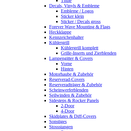
Thule
Decals, Vinyls & Embleme
Embleme / Logos
Sticker klein
Sticker / Decals gross
Forever Wave Mounting & Flags
Heckklappe
Kennzeichenhalter
Kühlergrill
Kühlergrill komplett
Grille-Inserts und Zierblenden
Lampengitter & Covers
Vorne
Hinten
Motorhaube & Zubehör
Reserverad-Covers
Reserveradträger & Zubehör
Scheinwerferblenden
Seilwinden & Zubehör
Sidesteps & Rocker Panels
2-Door
4-Door
Skidplates & Diff-Covers
Sonstiges
Stossstangen