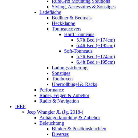
RubiGrid Mounting Solutions
Styling, Accessoires & Sonstiges
Ladefläche
Bedliner & Bedmats
Heckklappe
Tonneaucovers
Hard-Tonneaus
5.7ft Bed (~174cm)
6.4ft Bed (~195cm)
Soft-Tonneaus
5.7ft Bed (~174cm)
6.4ft Bed (~195cm)
Ladungssicherung
Sonstiges
Toolboxen
Überrollbügel & Racks
Performance
Räder, Felgen & Zubehör
Radio & Navigation
JEEP
Jeep Wrangler JL (Jg. 2018-)
Anhängerkupplung & Zubehör
Beleuchtung
Blinker & Positionsleuchten
Diverses