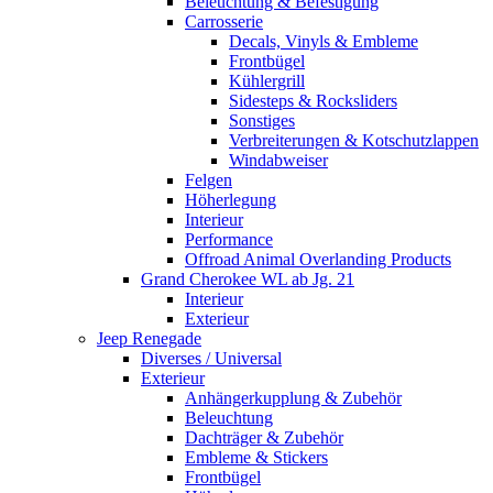
Beleuchtung & Befestigung
Carrosserie
Decals, Vinyls & Embleme
Frontbügel
Kühlergrill
Sidesteps & Rocksliders
Sonstiges
Verbreiterungen & Kotschutzlappen
Windabweiser
Felgen
Höherlegung
Interieur
Performance
Offroad Animal Overlanding Products
Grand Cherokee WL ab Jg. 21
Interieur
Exterieur
Jeep Renegade
Diverses / Universal
Exterieur
Anhängerkupplung & Zubehör
Beleuchtung
Dachträger & Zubehör
Embleme & Stickers
Frontbügel