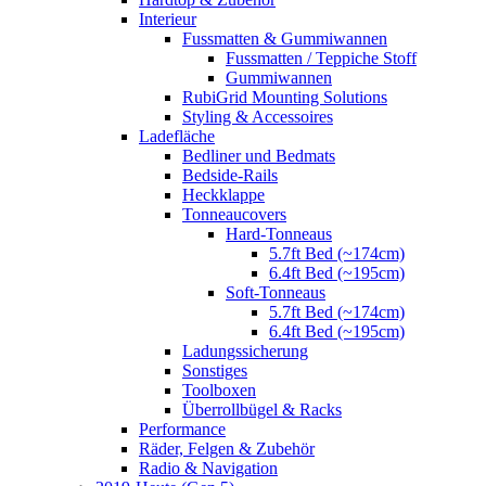
Interieur
Fussmatten & Gummiwannen
Fussmatten / Teppiche Stoff
Gummiwannen
RubiGrid Mounting Solutions
Styling & Accessoires
Ladefläche
Bedliner und Bedmats
Bedside-Rails
Heckklappe
Tonneaucovers
Hard-Tonneaus
5.7ft Bed (~174cm)
6.4ft Bed (~195cm)
Soft-Tonneaus
5.7ft Bed (~174cm)
6.4ft Bed (~195cm)
Ladungssicherung
Sonstiges
Toolboxen
Überrollbügel & Racks
Performance
Räder, Felgen & Zubehör
Radio & Navigation