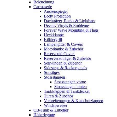
Beleuchtung
Carrosserie
Aussenspiegel
Body Protection
Dachträger, Racks & Lightbars
Decals, Vinyls & Embleme
Forever Wave Mounting & Flags
Heckklappe
Kühlergrill
Lampengitter & Covers
Motorhaube & Zubehör
Reserverad Covers
Reserveradträger & Zubehör
Seilwinden & Zubehör
Sidesteps & Rockerpanels
Sonstiges
Stossstangen
Stossstangen vorne
Stossstangen hinten
Tankklappen & Tankdeckel
Türen & Zubehör
Verbreiterungen & Kotschutzlappen
Windabweiser
CB-Funk & Zubehör
Höherlegung