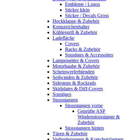
Embleme / Logos
Sticker klein
Sticker / Decals Gross
Heckklappe & Zubehör
Kennzeichenhalter
Kühlergrill & Zubehör
Ladefläche
Covers
Racks & Zubehör
Sonstiges & Accessoires
Lampengitter & Covers
Motorhaube & Zubehör
Scheinwerferblenden
Seilwinden & Zubehör
Sidesteps & Rockrails
Skidplates & Diff-Covers
Sonstiges
Stossstangen
Stossstangen vorne
Geprüfte ASP
Windenstossstange &
Zubehör
Stossstangen hinten
Türen & Zubehör
Verbreiterungen & Kotschutzlappen