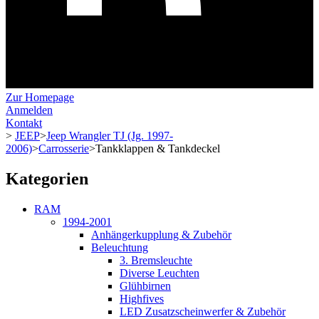
Zur Homepage
Anmelden
Kontakt
>
JEEP
>
Jeep Wrangler TJ (Jg. 1997-
2006)
>
Carrosserie
>
Tankklappen & Tankdeckel
Kategorien
RAM
1994-2001
Anhängerkupplung & Zubehör
Beleuchtung
3. Bremsleuchte
Diverse Leuchten
Glühbirnen
Highfives
LED Zusatzscheinwerfer & Zubehör