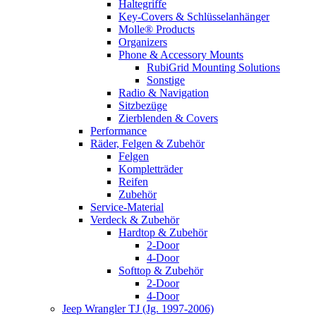
Haltegriffe
Key-Covers & Schlüsselanhänger
Molle® Products
Organizers
Phone & Accessory Mounts
RubiGrid Mounting Solutions
Sonstige
Radio & Navigation
Sitzbezüge
Zierblenden & Covers
Performance
Räder, Felgen & Zubehör
Felgen
Kompletträder
Reifen
Zubehör
Service-Material
Verdeck & Zubehör
Hardtop & Zubehör
2-Door
4-Door
Softtop & Zubehör
2-Door
4-Door
Jeep Wrangler TJ (Jg. 1997-2006)