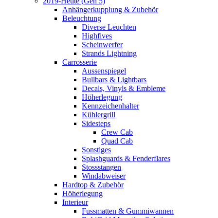
2019-Heute (Gen 5)
Anhängerkupplung & Zubehör
Beleuchtung
Diverse Leuchten
Highfives
Scheinwerfer
Strands Lightning
Carrosserie
Aussenspiegel
Bullbars & Lightbars
Decals, Vinyls & Embleme
Höherlegung
Kennzeichenhalter
Kühlergrill
Sidesteps
Crew Cab
Quad Cab
Sonstiges
Splashguards & Fenderflares
Stossstangen
Windabweiser
Hardtop & Zubehör
Höherlegung
Interieur
Fussmatten & Gummiwannen