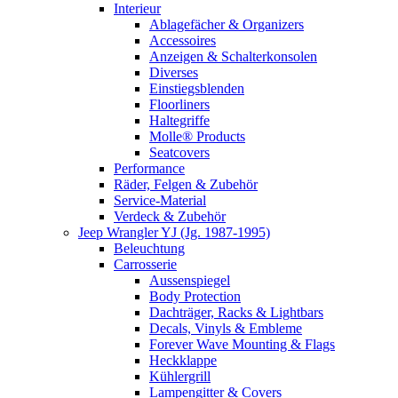
Interieur
Ablagefächer & Organizers
Accessoires
Anzeigen & Schalterkonsolen
Diverses
Einstiegsblenden
Floorliners
Haltegriffe
Molle® Products
Seatcovers
Performance
Räder, Felgen & Zubehör
Service-Material
Verdeck & Zubehör
Jeep Wrangler YJ (Jg. 1987-1995)
Beleuchtung
Carrosserie
Aussenspiegel
Body Protection
Dachträger, Racks & Lightbars
Decals, Vinyls & Embleme
Forever Wave Mounting & Flags
Heckklappe
Kühlergrill
Lampengitter & Covers