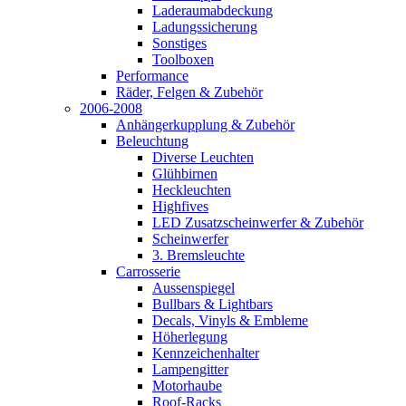
Laderaumabdeckung
Ladungssicherung
Sonstiges
Toolboxen
Performance
Räder, Felgen & Zubehör
2006-2008
Anhängerkupplung & Zubehör
Beleuchtung
Diverse Leuchten
Glühbirnen
Heckleuchten
Highfives
LED Zusatzscheinwerfer & Zubehör
Scheinwerfer
3. Bremsleuchte
Carrosserie
Aussenspiegel
Bullbars & Lightbars
Decals, Vinyls & Embleme
Höherlegung
Kennzeichenhalter
Lampengitter
Motorhaube
Roof-Racks