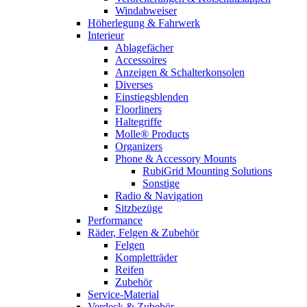
Windabweiser
Höherlegung & Fahrwerk
Interieur
Ablagefächer
Accessoires
Anzeigen & Schalterkonsolen
Diverses
Einstiegsblenden
Floorliners
Haltegriffe
Molle® Products
Organizers
Phone & Accessory Mounts
RubiGrid Mounting Solutions
Sonstige
Radio & Navigation
Sitzbezüge
Performance
Räder, Felgen & Zubehör
Felgen
Kompletträder
Reifen
Zubehör
Service-Material
Verdeck & Zubehör