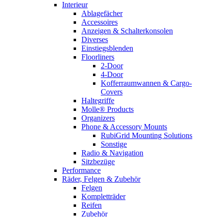
Interieur
Ablagefächer
Accessoires
Anzeigen & Schalterkonsolen
Diverses
Einstiegsblenden
Floorliners
2-Door
4-Door
Kofferraumwannen & Cargo-
Covers
Haltegriffe
Molle® Products
Organizers
Phone & Accessory Mounts
RubiGrid Mounting Solutions
Sonstige
Radio & Navigation
Sitzbezüge
Performance
Räder, Felgen & Zubehör
Felgen
Kompletträder
Reifen
Zubehör