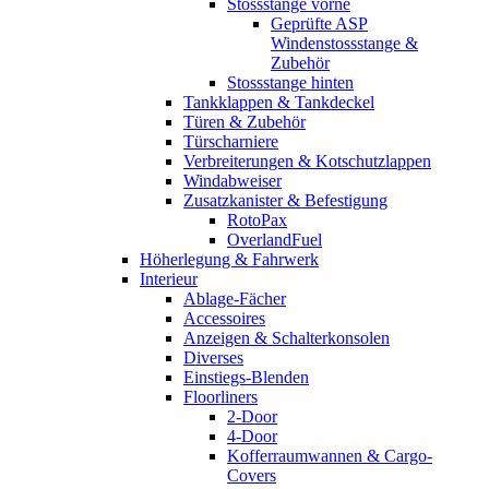
Stossstange vorne
Geprüfte ASP
Windenstossstange &
Zubehör
Stossstange hinten
Tankklappen & Tankdeckel
Türen & Zubehör
Türscharniere
Verbreiterungen & Kotschutzlappen
Windabweiser
Zusatzkanister & Befestigung
RotoPax
OverlandFuel
Höherlegung & Fahrwerk
Interieur
Ablage-Fächer
Accessoires
Anzeigen & Schalterkonsolen
Diverses
Einstiegs-Blenden
Floorliners
2-Door
4-Door
Kofferraumwannen & Cargo-
Covers