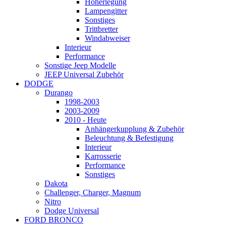
Höherlegung
Lampengitter
Sonstiges
Trittbretter
Windabweiser
Interieur
Performance
Sonstige Jeep Modelle
JEEP Universal Zubehör
DODGE
Durango
1998-2003
2003-2009
2010 - Heute
Anhängerkupplung & Zubehör
Beleuchtung & Befestigung
Interieur
Karrosserie
Performance
Sonstiges
Dakota
Challenger, Charger, Magnum
Nitro
Dodge Universal
FORD BRONCO