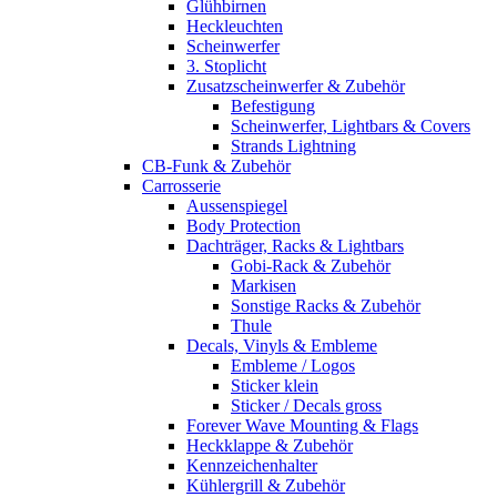
Glühbirnen
Heckleuchten
Scheinwerfer
3. Stoplicht
Zusatzscheinwerfer & Zubehör
Befestigung
Scheinwerfer, Lightbars & Covers
Strands Lightning
CB-Funk & Zubehör
Carrosserie
Aussenspiegel
Body Protection
Dachträger, Racks & Lightbars
Gobi-Rack & Zubehör
Markisen
Sonstige Racks & Zubehör
Thule
Decals, Vinyls & Embleme
Embleme / Logos
Sticker klein
Sticker / Decals gross
Forever Wave Mounting & Flags
Heckklappe & Zubehör
Kennzeichenhalter
Kühlergrill & Zubehör