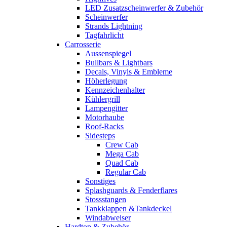
LED Zusatzscheinwerfer & Zubehör
Scheinwerfer
Strands Lightning
Tagfahrlicht
Carrosserie
Aussenspiegel
Bullbars & Lightbars
Decals, Vinyls & Embleme
Höherlegung
Kennzeichenhalter
Kühlergrill
Lampengitter
Motorhaube
Roof-Racks
Sidesteps
Crew Cab
Mega Cab
Quad Cab
Regular Cab
Sonstiges
Splashguards & Fenderflares
Stossstangen
Tankklappen &Tankdeckel
Windabweiser
Hardtop & Zubehör