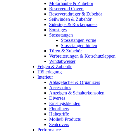
Motorhaube & Zubehör
Reserverad Covers
Reserveradträger & Zubehör
Seilwinden & Zubehör
Sidesteps & Rockerpanels
Sonstiges
Stossstangen
Stossstangen vorne
Stossstangen hinten
Türen & Zubehör
Verbreiterungen & Kotschutzlappen
Windabweiser
Felgen & Zubehör
Höherlegung
Interieur
Ablagefächer & Organizers
Accessoires
Anzeigen & Schalterkonsolen
Diverses
Einstiegsblenden
Floorliners
Haltegriffe
Molle® Products
Seatcovers
Performance