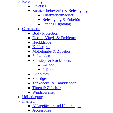
Beleuchtung
Diverses
Zusatzscheinwerfer & Befestigung
Zusatzscheinwerfer
Befestigung & Zubehör
Strands Lightning
Carrosserie
Body Protection
Decals, Vinyls & Embleme
Heckklappe
Kühlergrill
Motorhaube & Zubehör
Seilwinden
Sidesteps & Rocksliders
2-Door
4-Door
Skidplates
Sonstiges
Tankdeckel & Tankklappen
Türen & Zubehör
Windabweiser
Höherlegung
Interieur
Ablagefächer und Halterungen
Accessoires