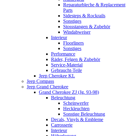
Reparaturbleche & Replacement
Parts
Sidesteps & Rockrails
Sonstiges
Stossstangen & Zubehör
Windabweiser
Interieur
Floorliners
Sonstiges
Performance
Räder, Felgen & Zubehör
Service-Material
Gebraucht-Teile
Jeep Cherokee KL
Jeep Compass
Jeep Grand Cherokee
Grand Cherokee ZJ (Jg. 93-98)
Beleuchtung
Scheinwerfer
Heckleuchten
Sonstige Beleuchtung
Decals, Vinyls & Embleme
Carrosserie
Interieur
Höherlegung