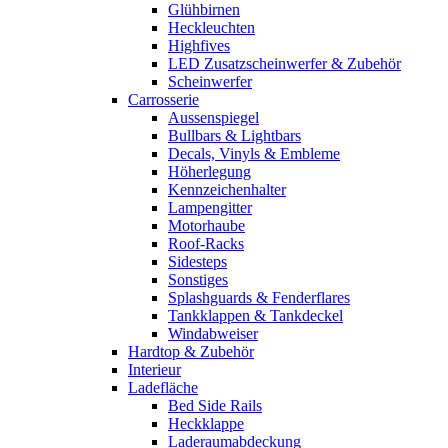
Glühbirnen
Heckleuchten
Highfives
LED Zusatzscheinwerfer & Zubehör
Scheinwerfer
Carrosserie
Aussenspiegel
Bullbars & Lightbars
Decals, Vinyls & Embleme
Höherlegung
Kennzeichenhalter
Lampengitter
Motorhaube
Roof-Racks
Sidesteps
Sonstiges
Splashguards & Fenderflares
Tankklappen & Tankdeckel
Windabweiser
Hardtop & Zubehör
Interieur
Ladefläche
Bed Side Rails
Heckklappe
Laderaumabdeckung