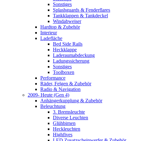
Sonstiges
Splashguards & Fenderflares
Tankklappen & Tankdeckel
Windabweiser
Hardtop & Zubehör
Interieur
Ladefläche
Bed Side Rails
Heckklappe
Laderaumabdeckung
Ladungssicherung
Sonstiges
Toolboxen
Performance
Räder, Felgen & Zubehör
Radio & Navigation
2009- Heute (Gen 4)
Anhängerkupplung & Zubehör
Beleuchtung
3. Bremsleuchte
Diverse Leuchten
Glühbirnen
Heckleuchten
Highfives
LED Zusatzscheinwerfer & Zubehör