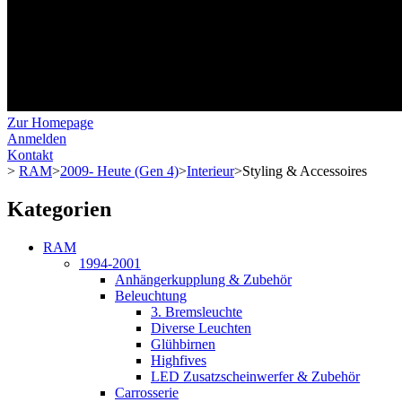
Zur Homepage
Anmelden
Kontakt
>
RAM
>
2009- Heute (Gen 4)
>
Interieur
>
Styling & Accessoires
Kategorien
RAM
1994-2001
Anhängerkupplung & Zubehör
Beleuchtung
3. Bremsleuchte
Diverse Leuchten
Glühbirnen
Highfives
LED Zusatzscheinwerfer & Zubehör
Carrosserie