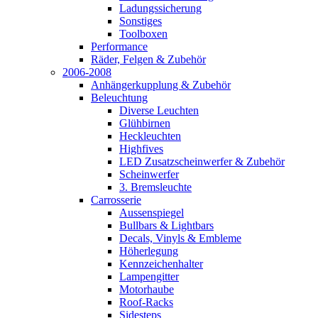
Ladungssicherung
Sonstiges
Toolboxen
Performance
Räder, Felgen & Zubehör
2006-2008
Anhängerkupplung & Zubehör
Beleuchtung
Diverse Leuchten
Glühbirnen
Heckleuchten
Highfives
LED Zusatzscheinwerfer & Zubehör
Scheinwerfer
3. Bremsleuchte
Carrosserie
Aussenspiegel
Bullbars & Lightbars
Decals, Vinyls & Embleme
Höherlegung
Kennzeichenhalter
Lampengitter
Motorhaube
Roof-Racks
Sidesteps