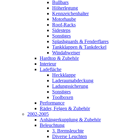
Bullbars
Höherlegung
Kennzeichenhalter
Motorhaube
Roof-Racks
Sidesteps
Sonstiges
Splashguards & Fenderflares
Tankklappen & Tankdeckel
Windabweiser
Hardtop & Zubehör
Interieur
Ladefläche
Heckklappe
Laderaumabdeckung
Ladungssicherung
Sonstiges
Toolboxen
Performance
Räder, Felgen & Zubehör
2002-2005
Anhängerkupplung & Zubehör
Beleuchtung
3. Bremsleuchte
Diverse Leuchten