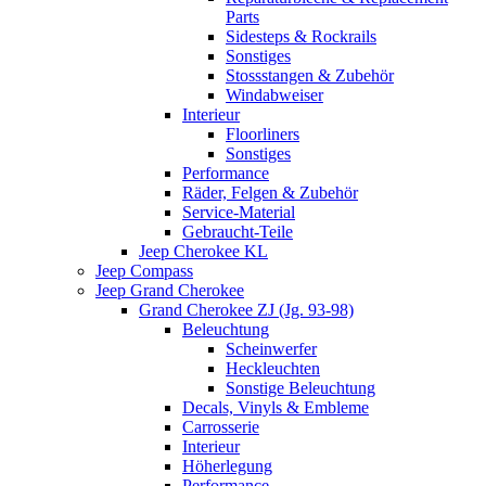
Parts
Sidesteps & Rockrails
Sonstiges
Stossstangen & Zubehör
Windabweiser
Interieur
Floorliners
Sonstiges
Performance
Räder, Felgen & Zubehör
Service-Material
Gebraucht-Teile
Jeep Cherokee KL
Jeep Compass
Jeep Grand Cherokee
Grand Cherokee ZJ (Jg. 93-98)
Beleuchtung
Scheinwerfer
Heckleuchten
Sonstige Beleuchtung
Decals, Vinyls & Embleme
Carrosserie
Interieur
Höherlegung
Performance