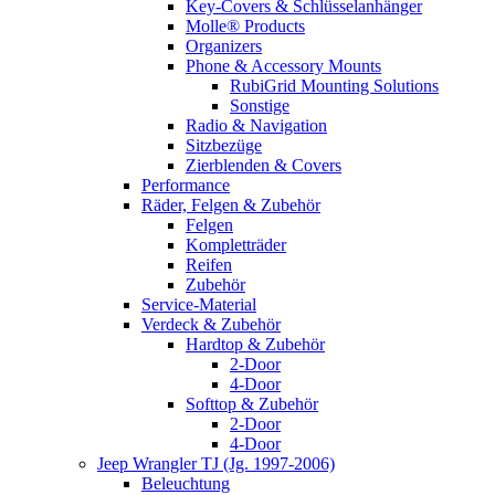
Key-Covers & Schlüsselanhänger
Molle® Products
Organizers
Phone & Accessory Mounts
RubiGrid Mounting Solutions
Sonstige
Radio & Navigation
Sitzbezüge
Zierblenden & Covers
Performance
Räder, Felgen & Zubehör
Felgen
Kompletträder
Reifen
Zubehör
Service-Material
Verdeck & Zubehör
Hardtop & Zubehör
2-Door
4-Door
Softtop & Zubehör
2-Door
4-Door
Jeep Wrangler TJ (Jg. 1997-2006)
Beleuchtung