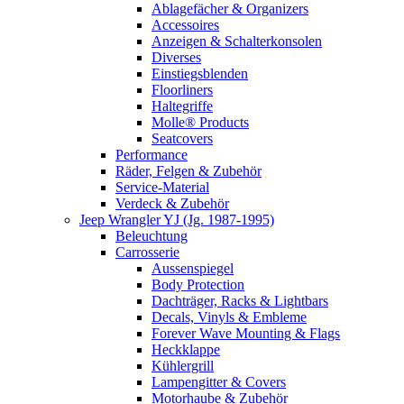
Ablagefächer & Organizers
Accessoires
Anzeigen & Schalterkonsolen
Diverses
Einstiegsblenden
Floorliners
Haltegriffe
Molle® Products
Seatcovers
Performance
Räder, Felgen & Zubehör
Service-Material
Verdeck & Zubehör
Jeep Wrangler YJ (Jg. 1987-1995)
Beleuchtung
Carrosserie
Aussenspiegel
Body Protection
Dachträger, Racks & Lightbars
Decals, Vinyls & Embleme
Forever Wave Mounting & Flags
Heckklappe
Kühlergrill
Lampengitter & Covers
Motorhaube & Zubehör