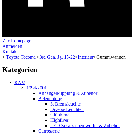
Zur Homepage
Anmelden
Kontakt
>
Toyota Tacoma
>
3rd Gen. Jg. 15-22
>
Interieur
>
Gummiwannen
Kategorien
RAM
1994-2001
Anhängerkupplung & Zubehör
Beleuchtung
3. Bremsleuchte
Diverse Leuchten
Glühbirnen
Highfives
LED Zusatzscheinwerfer & Zubehör
Carrosserie