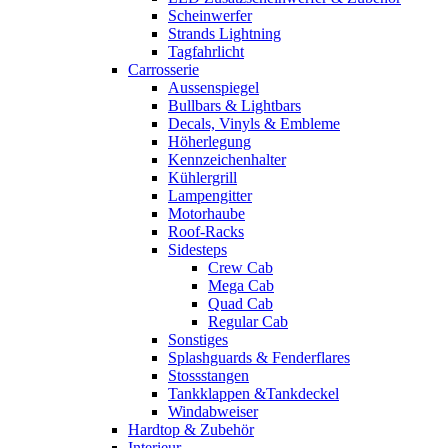
Scheinwerfer
Strands Lightning
Tagfahrlicht
Carrosserie
Aussenspiegel
Bullbars & Lightbars
Decals, Vinyls & Embleme
Höherlegung
Kennzeichenhalter
Kühlergrill
Lampengitter
Motorhaube
Roof-Racks
Sidesteps
Crew Cab
Mega Cab
Quad Cab
Regular Cab
Sonstiges
Splashguards & Fenderflares
Stossstangen
Tankklappen &Tankdeckel
Windabweiser
Hardtop & Zubehör
Interieur