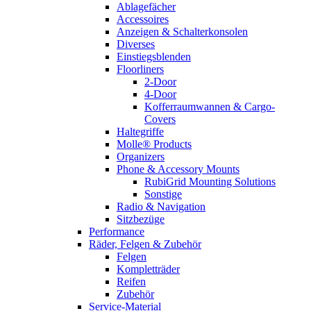
Ablagefächer
Accessoires
Anzeigen & Schalterkonsolen
Diverses
Einstiegsblenden
Floorliners
2-Door
4-Door
Kofferraumwannen & Cargo-
Covers
Haltegriffe
Molle® Products
Organizers
Phone & Accessory Mounts
RubiGrid Mounting Solutions
Sonstige
Radio & Navigation
Sitzbezüge
Performance
Räder, Felgen & Zubehör
Felgen
Kompletträder
Reifen
Zubehör
Service-Material