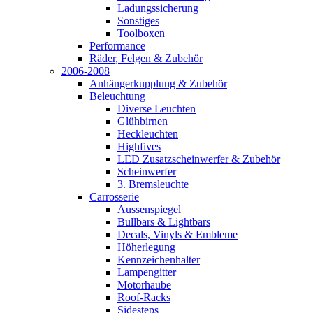
Ladungssicherung
Sonstiges
Toolboxen
Performance
Räder, Felgen & Zubehör
2006-2008
Anhängerkupplung & Zubehör
Beleuchtung
Diverse Leuchten
Glühbirnen
Heckleuchten
Highfives
LED Zusatzscheinwerfer & Zubehör
Scheinwerfer
3. Bremsleuchte
Carrosserie
Aussenspiegel
Bullbars & Lightbars
Decals, Vinyls & Embleme
Höherlegung
Kennzeichenhalter
Lampengitter
Motorhaube
Roof-Racks
Sidesteps