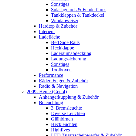
Sonstiges
Splashguards & Fenderflares
Tankklappen & Tankdeckel
Windabweiser
Hardtop & Zubehör
Interieur
Ladefläche
Bed Side Rails
Heckklappe
Laderaumabdeckung
Ladungssicherung
Sonstiges
Toolboxen
Performance
Räder, Felgen & Zubehör
Radio & Navigation
2009- Heute (Gen 4)
Anhängerkupplung & Zubehör
Beleuchtung
3. Bremsleuchte
Diverse Leuchten
Glühbirnen
Heckleuchten
Highfives
LED Zusatzscheinwerfer & Zubehör