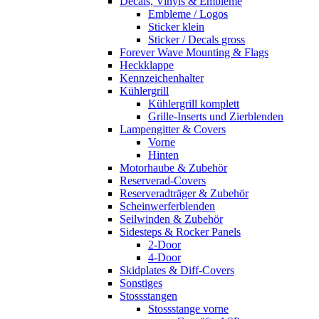
Decals, Vinyls & Embleme
Embleme / Logos
Sticker klein
Sticker / Decals gross
Forever Wave Mounting & Flags
Heckklappe
Kennzeichenhalter
Kühlergrill
Kühlergrill komplett
Grille-Inserts und Zierblenden
Lampengitter & Covers
Vorne
Hinten
Motorhaube & Zubehör
Reserverad-Covers
Reserveradträger & Zubehör
Scheinwerferblenden
Seilwinden & Zubehör
Sidesteps & Rocker Panels
2-Door
4-Door
Skidplates & Diff-Covers
Sonstiges
Stossstangen
Stossstange vorne