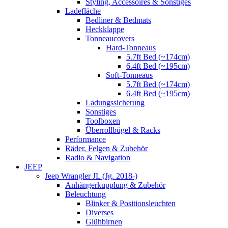
Styling, Accessoires & Sonstiges
Ladefläche
Bedliner & Bedmats
Heckklappe
Tonneaucovers
Hard-Tonneaus
5.7ft Bed (~174cm)
6.4ft Bed (~195cm)
Soft-Tonneaus
5.7ft Bed (~174cm)
6.4ft Bed (~195cm)
Ladungssicherung
Sonstiges
Toolboxen
Überrollbügel & Racks
Performance
Räder, Felgen & Zubehör
Radio & Navigation
JEEP
Jeep Wrangler JL (Jg. 2018-)
Anhängerkupplung & Zubehör
Beleuchtung
Blinker & Positionsleuchten
Diverses
Glühbirnen