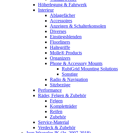
Höherlegung & Fahrwerk
Interieur
Ablagefächer
Accessoires
Anzeigen & Schalterkonsolen
Diverses
Einstiegsblenden
Floorliners
Haltegriffe
Molle® Products
Organizers
Phone & Accessory Mounts
RubiGrid Mounting Solutions
Sonstige
Radio & Navigation
Sitzbezüge
Performance
Räder, Felgen & Zubehör
Felgen
Kompletträder
Reifen
Zubehör
Service-Material
Verdeck & Zubehör
Jeep Wrangler JK (Jg. 2007-2018)