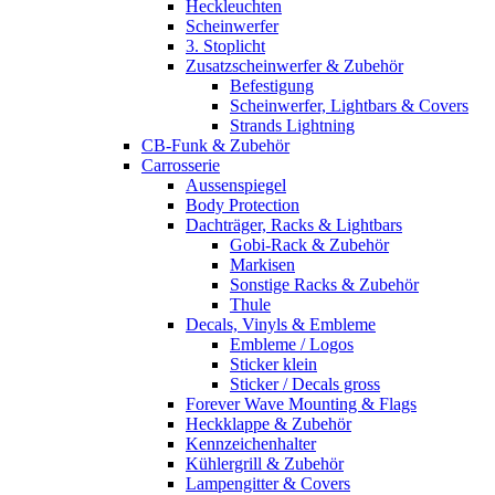
Heckleuchten
Scheinwerfer
3. Stoplicht
Zusatzscheinwerfer & Zubehör
Befestigung
Scheinwerfer, Lightbars & Covers
Strands Lightning
CB-Funk & Zubehör
Carrosserie
Aussenspiegel
Body Protection
Dachträger, Racks & Lightbars
Gobi-Rack & Zubehör
Markisen
Sonstige Racks & Zubehör
Thule
Decals, Vinyls & Embleme
Embleme / Logos
Sticker klein
Sticker / Decals gross
Forever Wave Mounting & Flags
Heckklappe & Zubehör
Kennzeichenhalter
Kühlergrill & Zubehör
Lampengitter & Covers