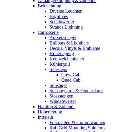
Anhängerkupplung & Zubehör
Beleuchtung
Diverse Leuchten
Highfives
Scheinwerfer
Strands Lightning
Carrosserie
Aussenspiegel
Bullbars & Lightbars
Decals, Vinyls & Embleme
Höherlegung
Kennzeichenhalter
Kühlergrill
Sidesteps
Crew Cab
Quad Cab
Sonstiges
Splashguards & Fenderflares
Stossstangen
Windabweiser
Hardtop & Zubehör
Höherlegung
Interieur
Fussmatten & Gummiwannen
RubiGrid Mounting Solutions