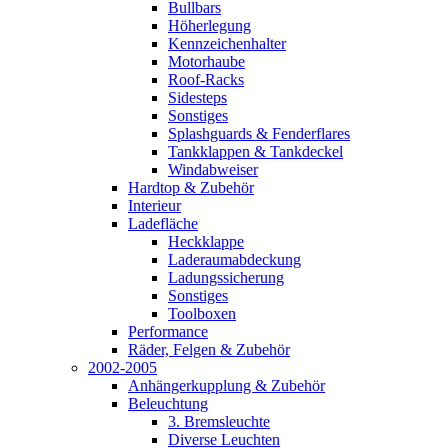
Bullbars
Höherlegung
Kennzeichenhalter
Motorhaube
Roof-Racks
Sidesteps
Sonstiges
Splashguards & Fenderflares
Tankklappen & Tankdeckel
Windabweiser
Hardtop & Zubehör
Interieur
Ladefläche
Heckklappe
Laderaumabdeckung
Ladungssicherung
Sonstiges
Toolboxen
Performance
Räder, Felgen & Zubehör
2002-2005
Anhängerkupplung & Zubehör
Beleuchtung
3. Bremsleuchte
Diverse Leuchten