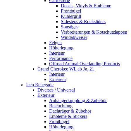
Carrosserie
Decals, Vinyls & Embleme
Frontbügel
Kühlergrill
Sidesteps & Rocksliders
Sonstiges
Verbreiterungen & Kotschutzlappen
Windabweiser
Felgen
Höherlegung
Interieur
Performance
Offroad Animal Overlanding Products
Grand Cherokee WL ab Jg. 21
Interieur
Exterieur
Jeep Renegade
Diverses / Universal
Exterieur
Anhängerkupplung & Zubehör
Beleuchtung
Dachträger & Zubehör
Embleme & Stickers
Frontbügel
Höherlegung