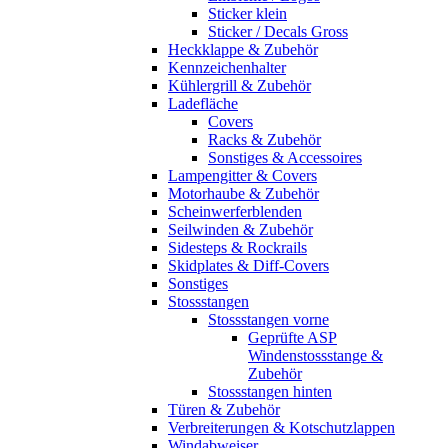
Sticker klein
Sticker / Decals Gross
Heckklappe & Zubehör
Kennzeichenhalter
Kühlergrill & Zubehör
Ladefläche
Covers
Racks & Zubehör
Sonstiges & Accessoires
Lampengitter & Covers
Motorhaube & Zubehör
Scheinwerferblenden
Seilwinden & Zubehör
Sidesteps & Rockrails
Skidplates & Diff-Covers
Sonstiges
Stossstangen
Stossstangen vorne
Geprüfte ASP
Windenstossstange &
Zubehör
Stossstangen hinten
Türen & Zubehör
Verbreiterungen & Kotschutzlappen
Windabweiser