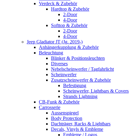
Verdeck & Zubehör
Hardtop & Zubehör
2-Door
4-Door
Softtop & Zubehör
2-Door
4-Door
Jeep Gladiator JT (Jg. 2019-)
Anhängerkupplung & Zubehör
Beleuchtung
Blinker & Positionsleuchten
Diverses
Nebelscheinwerfer / Tagfahrlicht
Scheinwerfer
Zusatzscheinwerfer & Zubehör
Befestigung
Scheinwerfer, Lightbars & Covers
Strands Lightning
CB-Funk & Zubehör
Carrosserie
Aussenspiegel
Body Protection
Dachträger, Racks & Lightbars
Decals, Vinyls & Embleme
Embleme / Logos