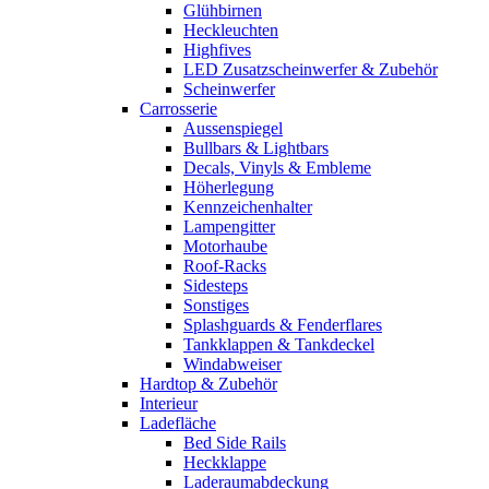
Glühbirnen
Heckleuchten
Highfives
LED Zusatzscheinwerfer & Zubehör
Scheinwerfer
Carrosserie
Aussenspiegel
Bullbars & Lightbars
Decals, Vinyls & Embleme
Höherlegung
Kennzeichenhalter
Lampengitter
Motorhaube
Roof-Racks
Sidesteps
Sonstiges
Splashguards & Fenderflares
Tankklappen & Tankdeckel
Windabweiser
Hardtop & Zubehör
Interieur
Ladefläche
Bed Side Rails
Heckklappe
Laderaumabdeckung