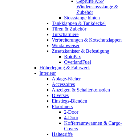
Geprüfte ASP
Windenstossstange &
Zubehör
Stossstange hinten
Tankklappen & Tankdeckel
Türen & Zubehör
Türscharniere
Verbreiterungen & Kotschutzlappen
Windabweiser
Zusatzkanister & Befestigung
RotoPax
OverlandFuel
Höherlegung & Fahrwerk
Interieur
Ablage-Fächer
Accessoires
Anzeigen & Schalterkonsolen
Diverses
Einstiegs-Blenden
Floorliners
2-Door
4-Door
Kofferraumwannen & Cargo-
Covers
Haltegriffe