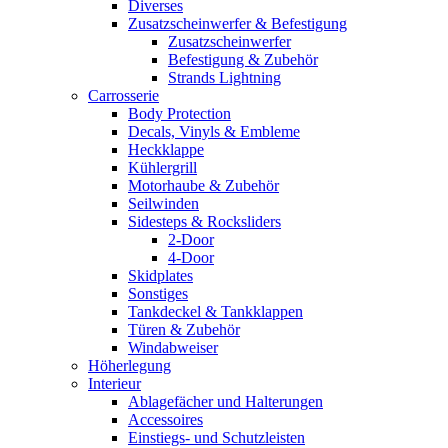
Diverses
Zusatzscheinwerfer & Befestigung
Zusatzscheinwerfer
Befestigung & Zubehör
Strands Lightning
Carrosserie
Body Protection
Decals, Vinyls & Embleme
Heckklappe
Kühlergrill
Motorhaube & Zubehör
Seilwinden
Sidesteps & Rocksliders
2-Door
4-Door
Skidplates
Sonstiges
Tankdeckel & Tankklappen
Türen & Zubehör
Windabweiser
Höherlegung
Interieur
Ablagefächer und Halterungen
Accessoires
Einstiegs- und Schutzleisten