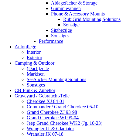
Ablagefächer & Storage
Gummiwannen
Phone & Accessory Mounts
RubiGrid Mounting Solutions
Sonstige
Sitzbezüge
Sonstiges
Performance
Autopflege
Interior
Exterior
Camping & Outdoor
(Dach)zelte
Markisen
SeaSucker Mounting Solutions
Sonstiges
CB-Funk & Zubehör
Graveyard / Gebraucht-Teile
Cherokee XJ 84-01
Commander / Grand Cherokee 05-10
Grand Cherokee ZJ 93-98
Grand Cherokee WJ 99-04
Jeep Grand Cherokee WK2 (Jg. 10-23)
Wrangler JL & Gladiator
Wrangler JK 07-18