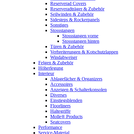
Reserverad Covers
Reserveradträger & Zubehör
Seilwinden & Zubehör
Sidesteps & Rockerpanels
Sonstiges
Stossstangen
Stossstangen vorne
Stossstangen hinten
Türen & Zubehör
Verbreiterungen & Kotschutzlappen
Windabweiser
Felgen & Zubehör
Höherlegung
Interieur
Ablagefächer & Organizers
Accessoires
Anzeigen & Schalterkonsolen
Diverses
Einstiegsblenden
Floorliners
Haltegriffe
Molle® Products
Seatcovers
Performance
Service-Material