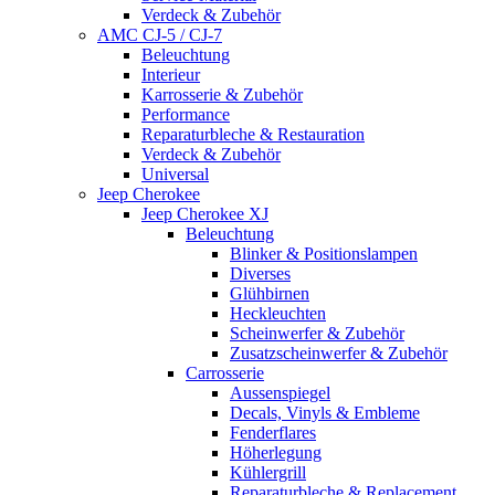
Verdeck & Zubehör
AMC CJ-5 / CJ-7
Beleuchtung
Interieur
Karrosserie & Zubehör
Performance
Reparaturbleche & Restauration
Verdeck & Zubehör
Universal
Jeep Cherokee
Jeep Cherokee XJ
Beleuchtung
Blinker & Positionslampen
Diverses
Glühbirnen
Heckleuchten
Scheinwerfer & Zubehör
Zusatzscheinwerfer & Zubehör
Carrosserie
Aussenspiegel
Decals, Vinyls & Embleme
Fenderflares
Höherlegung
Kühlergrill
Reparaturbleche & Replacement