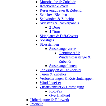
Motorhaube & Zubehör
Reserverad-Covers
Reserveradträger & Zubehör
Scheinw. Blenden
Seilwinden & Zubehör
Sidesteps & Rockerpanels
2-Door
4-Door
Skidplates & Diff-Covers
Sonstiges
Stossstangen
Stossstange vorne
Geprüfte ASP
Windenstossstange &
Zubehör
Stossstange hinten
Tankklappen & Tankdeckel
Türen & Zubehör
Verbreiterungen & Kotschutzlappen
Windabweiser
Zusatzkanister & Befestigung
RotoPax
OverlandFuel
Höherlegung & Fahrwerk
Interieur