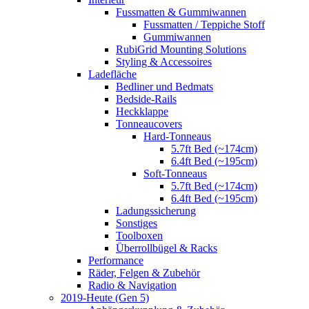
Fussmatten & Gummiwannen
Fussmatten / Teppiche Stoff
Gummiwannen
RubiGrid Mounting Solutions
Styling & Accessoires
Ladefläche
Bedliner und Bedmats
Bedside-Rails
Heckklappe
Tonneaucovers
Hard-Tonneaus
5.7ft Bed (~174cm)
6.4ft Bed (~195cm)
Soft-Tonneaus
5.7ft Bed (~174cm)
6.4ft Bed (~195cm)
Ladungssicherung
Sonstiges
Toolboxen
Überrollbügel & Racks
Performance
Räder, Felgen & Zubehör
Radio & Navigation
2019-Heute (Gen 5)