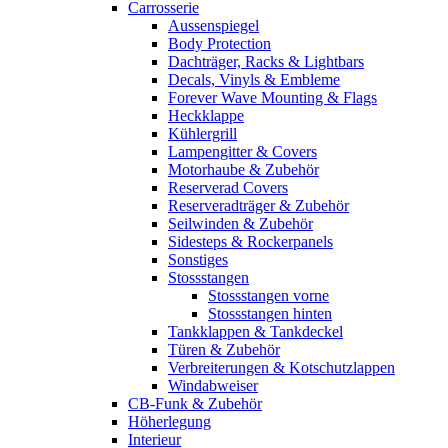
Carrosserie
Aussenspiegel
Body Protection
Dachträger, Racks & Lightbars
Decals, Vinyls & Embleme
Forever Wave Mounting & Flags
Heckklappe
Kühlergrill
Lampengitter & Covers
Motorhaube & Zubehör
Reserverad Covers
Reserveradträger & Zubehör
Seilwinden & Zubehör
Sidesteps & Rockerpanels
Sonstiges
Stossstangen
Stossstangen vorne
Stossstangen hinten
Tankklappen & Tankdeckel
Türen & Zubehör
Verbreiterungen & Kotschutzlappen
Windabweiser
CB-Funk & Zubehör
Höherlegung
Interieur