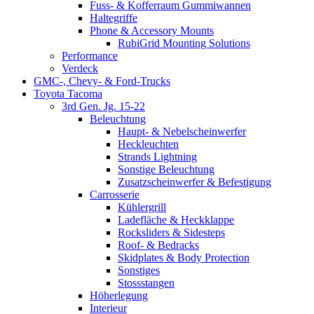
Fuss- & Kofferraum Gummiwannen
Haltegriffe
Phone & Accessory Mounts
RubiGrid Mounting Solutions
Performance
Verdeck
GMC-, Chevy- & Ford-Trucks
Toyota Tacoma
3rd Gen. Jg. 15-22
Beleuchtung
Haupt- & Nebelscheinwerfer
Heckleuchten
Strands Lightning
Sonstige Beleuchtung
Zusatzscheinwerfer & Befestigung
Carrosserie
Kühlergrill
Ladefläche & Heckklappe
Rocksliders & Sidesteps
Roof- & Bedracks
Skidplates & Body Protection
Sonstiges
Stossstangen
Höherlegung
Interieur